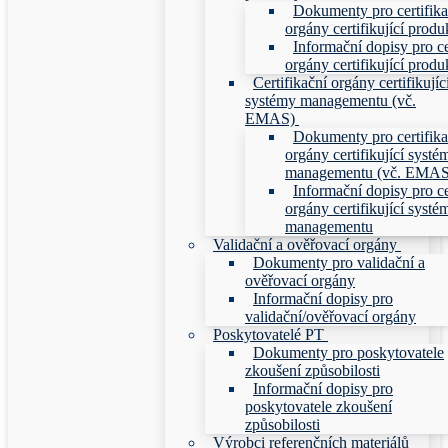
Dokumenty pro certifika
orgány certifikující produ
Informační dopisy pro ce
orgány certifikující produ
Certifikační orgány certifikujíc
systémy managementu (vč.
EMAS)
Dokumenty pro certifika
orgány certifikující systé
managementu (vč. EMAS
Informační dopisy pro ce
orgány certifikující systé
managementu
Validační a ověřovací orgány
Dokumenty pro validační a
ověřovací orgány
Informační dopisy pro
validační/ověřovací orgány
Poskytovatelé PT
Dokumenty pro poskytovatele
zkoušení způsobilosti
Informační dopisy pro
poskytovatele zkoušení
způsobilosti
Výrobci referenčních materiálů