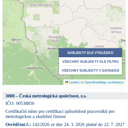
SUBJEKTY DLE VÝSLEDKŮ
VŠECHNY SUBJEKTY DLE FILTRU
VŠECHNY SUBJEKTY V DATABÁZI
Leaflet
|
©
OpenStreetMap contributors
3008 – Česká metrologická společnost, z.s.
IČO:
00538850
Certifikační místo pro certifikaci způsobilosti pracovníků pro
metrologickou a zkušební činnost
Osvědčení č.:
142/2026
ze dne
24. 3. 2026
platné do
22. 7. 2027