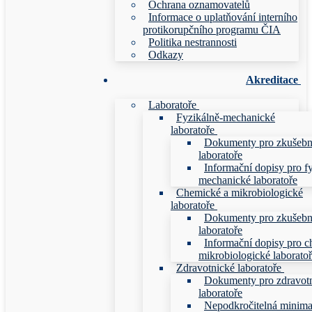
Ochrana oznamovatelů
Informace o uplatňování interního
protikorupčního programu ČIA
Politika nestrannosti
Odkazy
Akreditace
Laboratoře
Fyzikálně-mechanické
laboratoře
Dokumenty pro zkušebn
laboratoře
Informační dopisy pro f
mechanické laboratoře
Chemické a mikrobiologické
laboratoře
Dokumenty pro zkušebn
laboratoře
Informační dopisy pro c
mikrobiologické laborato
Zdravotnické laboratoře
Dokumenty pro zdravot
laboratoře
Nepodkročitelná minim