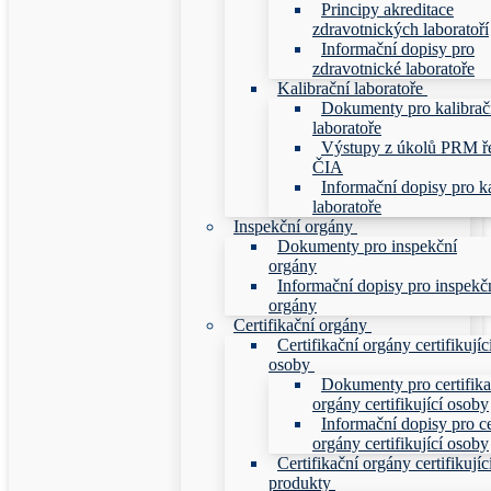
Principy akreditace
zdravotnických laboratoří
Informační dopisy pro
zdravotnické laboratoře
Kalibrační laboratoře
Dokumenty pro kalibrač
laboratoře
Výstupy z úkolů PRM ř
ČIA
Informační dopisy pro ka
laboratoře
Inspekční orgány
Dokumenty pro inspekční
orgány
Informační dopisy pro inspekč
orgány
Certifikační orgány
Certifikační orgány certifikujíc
osoby
Dokumenty pro certifika
orgány certifikující osoby
Informační dopisy pro ce
orgány certifikující osoby
Certifikační orgány certifikujíc
produkty