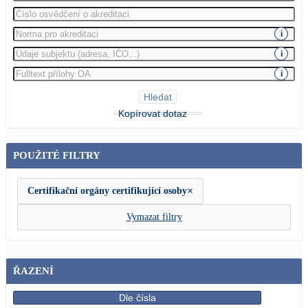
i
i
i
Hledat
Kopírovat dotaz
POUŽITÉ FILTRY
×
Certifikační orgány certifikující osoby
Vymazat filtry
ŘAZENÍ
Dle čísla