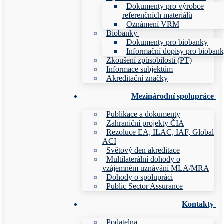
Dokumenty pro výrobce
referenčních materiálů
Oznámení VRM
Biobanky
Dokumenty pro biobanky
Informační dopisy pro bioban
Zkoušení způsobilosti (PT)
Informace subjektům
Akreditační značky
Mezinárodní spolupráce
Publikace a dokumenty
Zahraniční projekty ČIA
Rezoluce EA, ILAC, IAF, Global
ACI
Světový den akreditace
Multilaterální dohody o
vzájemném uznávání MLA/MRA
Dohody o spolupráci
Public Sector Assurance
Kontakty
Podatelna