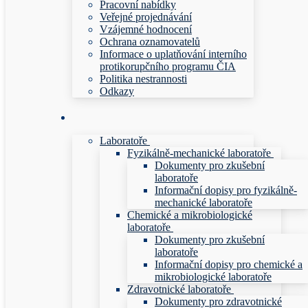
Pracovní nabídky
Veřejné projednávání
Vzájemné hodnocení
Ochrana oznamovatelů
Informace o uplatňování interního
protikorupčního programu ČIA
Politika nestrannosti
Odkazy
Laboratoře
Fyzikálně-mechanické laboratoře
Dokumenty pro zkušební
laboratoře
Informační dopisy pro fyzikálně-
mechanické laboratoře
Chemické a mikrobiologické
laboratoře
Dokumenty pro zkušební
laboratoře
Informační dopisy pro chemické a
mikrobiologické laboratoře
Zdravotnické laboratoře
Dokumenty pro zdravotnické