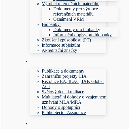
Výrobci referenčních materiálů
Dokumenty pro výrobce
referenčních materiálů
Oznámení VRM
Biobanky
Dokumenty pro biobanky
Informační dopisy pro biobanky
Zkoušení způsobilosti (PT)
Informace subjektům
Akreditační značky
Publikace a dokumenty
Zahraniční projekty ČIA
Rezoluce EA, ILAC, IAF, Global
ACI
Světový den akreditace
Multilaterální dohody o vzájemném
uznávání MLA/MRA
Dohody o spolupráci
Public Sector Assurance