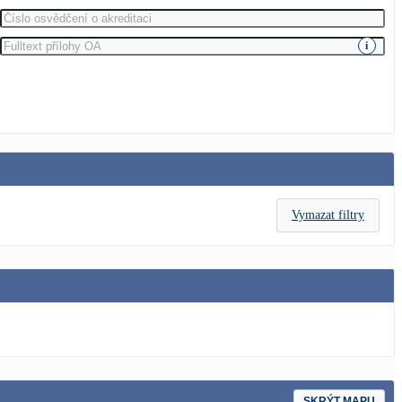
i
Vymazat filtry
SKRÝT MAPU