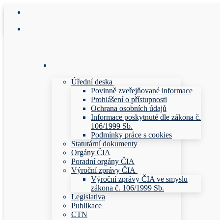
Přeskočit
Menu
Zavřeno
na
obsah
Úřední deska
Povinně zveřejňované informace
Prohlášení o přístupnosti
Ochrana osobních údajů
Informace poskytnuté dle zákona č.
106/1999 Sb.
Podmínky práce s cookies
Statutární dokumenty
Orgány ČIA
Poradní orgány ČIA
Výroční zprávy ČIA
Výroční zprávy ČIA ve smyslu
zákona č. 106/1999 Sb.
Legislativa
Publikace
CTN