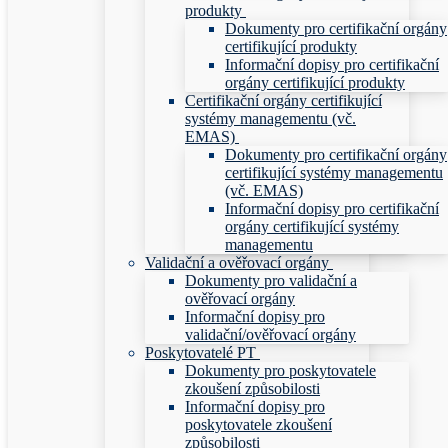
produkty
Dokumenty pro certifikační orgány
certifikující produkty
Informační dopisy pro certifikační
orgány certifikující produkty
Certifikační orgány certifikující
systémy managementu (vč.
EMAS)
Dokumenty pro certifikační orgány
certifikující systémy managementu
(vč. EMAS)
Informační dopisy pro certifikační
orgány certifikující systémy
managementu
Validační a ověřovací orgány
Dokumenty pro validační a
ověřovací orgány
Informační dopisy pro
validační/ověřovací orgány
Poskytovatelé PT
Dokumenty pro poskytovatele
zkoušení způsobilosti
Informační dopisy pro
poskytovatele zkoušení
způsobilosti