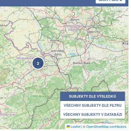
2
SUBJEKTY DLE VÝSLEDKŮ
VŠECHNY SUBJEKTY DLE FILTRU
VŠECHNY SUBJEKTY V DATABÁZI
Leaflet
|
©
OpenStreetMap contributors