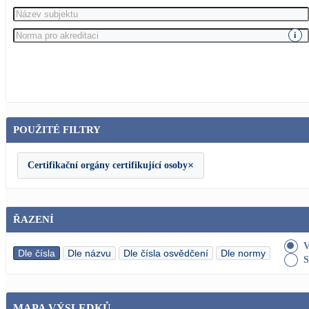
i
POUŽITÉ FILTRY
×
Certifikační orgány certifikující osoby
ŘAZENÍ
Dle čísla
Dle názvu
Dle čísla osvědčení
Dle normy
MAPA VÝSLEDKŮ