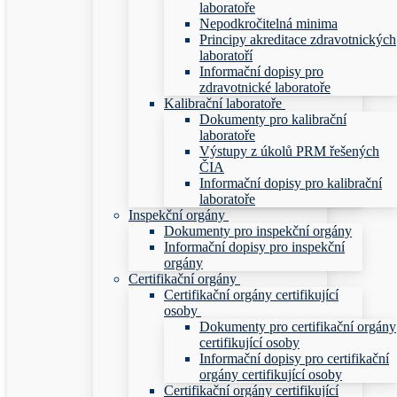
laboratoře
Nepodkročitelná minima
Principy akreditace zdravotnických
laboratoří
Informační dopisy pro
zdravotnické laboratoře
Kalibrační laboratoře
Dokumenty pro kalibrační
laboratoře
Výstupy z úkolů PRM řešených
ČIA
Informační dopisy pro kalibrační
laboratoře
Inspekční orgány
Dokumenty pro inspekční orgány
Informační dopisy pro inspekční
orgány
Certifikační orgány
Certifikační orgány certifikující
osoby
Dokumenty pro certifikační orgány
certifikující osoby
Informační dopisy pro certifikační
orgány certifikující osoby
Certifikační orgány certifikující