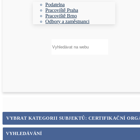
Podatelna
Pracoviště Praha
Pracoviště Brno
Odbory a zaměstnanci
Hledat:
VYBRAT KATEGORII SUBJEKTŮ: CERTIFIKAČNÍ ORG
VYHLEDÁVÁNÍ