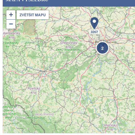
+
ZVĚTŠIT MAPU
−
3267
2