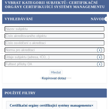
VYBRAT KATEGORII SUBJEKTŮ: CERTIFIKAČNÍ
ORGÁNY CERTIFIKUJÍCÍ SYSTÉMY MANAGEMENTU
VYHLEDÁVÁNÍ
NÁVOD
i
i
i
i
Hledat
Kopírovat dotaz
POUŽITÉ FILTRY
×
Certifikační orgány certifikující systémy managementu