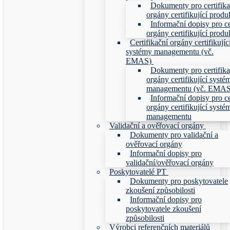
Dokumenty pro certifika
orgány certifikující produ
Informační dopisy pro ce
orgány certifikující produ
Certifikační orgány certifikujíc
systémy managementu (vč.
EMAS)
Dokumenty pro certifika
orgány certifikující systé
managementu (vč. EMAS
Informační dopisy pro ce
orgány certifikující systé
managementu
Validační a ověřovací orgány
Dokumenty pro validační a
ověřovací orgány
Informační dopisy pro
validační/ověřovací orgány
Poskytovatelé PT
Dokumenty pro poskytovatele
zkoušení způsobilosti
Informační dopisy pro
poskytovatele zkoušení
způsobilosti
Výrobci referenčních materiálů