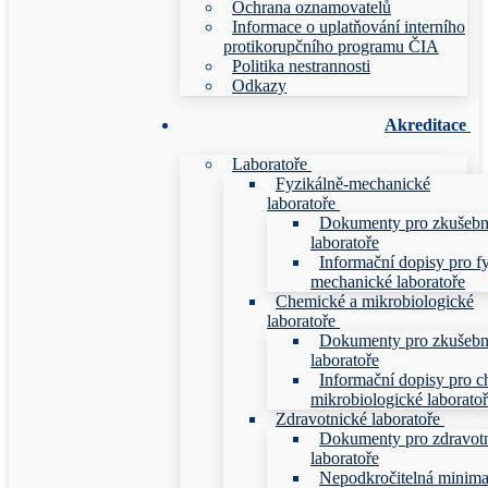
Ochrana oznamovatelů
Informace o uplatňování interního
protikorupčního programu ČIA
Politika nestrannosti
Odkazy
Akreditace
Laboratoře
Fyzikálně-mechanické
laboratoře
Dokumenty pro zkušebn
laboratoře
Informační dopisy pro f
mechanické laboratoře
Chemické a mikrobiologické
laboratoře
Dokumenty pro zkušebn
laboratoře
Informační dopisy pro c
mikrobiologické laborato
Zdravotnické laboratoře
Dokumenty pro zdravot
laboratoře
Nepodkročitelná minim