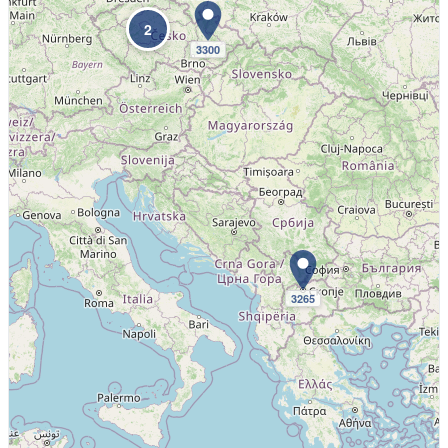
2
3300
3265