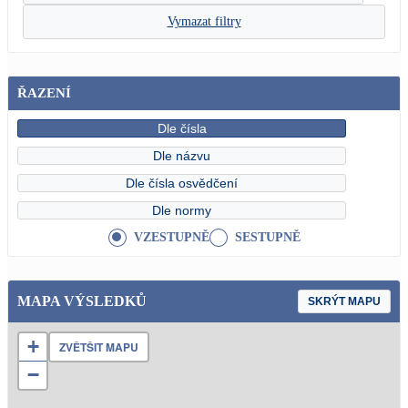
Vymazat filtry
ŘAZENÍ
Dle čísla
Dle názvu
Dle čísla osvědčení
Dle normy
VZESTUPNĚ
SESTUPNĚ
MAPA VÝSLEDKŮ
SKRÝT MAPU
+
ZVĚTŠIT MAPU
−