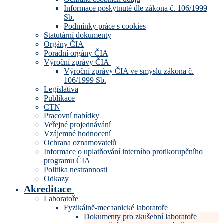
Informace poskytnuté dle zákona č. 106/1999
Sb.
Podmínky práce s cookies
Statutární dokumenty
Orgány ČIA
Poradní orgány ČIA
Výroční zprávy ČIA
Výroční zprávy ČIA ve smyslu zákona č.
106/1999 Sb.
Legislativa
Publikace
CTN
Pracovní nabídky
Veřejné projednávání
Vzájemné hodnocení
Ochrana oznamovatelů
Informace o uplatňování interního protikorupčního
programu ČIA
Politika nestrannosti
Odkazy
Akreditace
Laboratoře
Fyzikálně-mechanické laboratoře
Dokumenty pro zkušební laboratoře