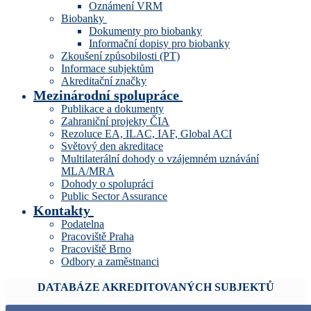
Oznámení VRM
Biobanky
Dokumenty pro biobanky
Informační dopisy pro biobanky
Zkoušení způsobilosti (PT)
Informace subjektům
Akreditační značky
Mezinárodní spolupráce
Publikace a dokumenty
Zahraniční projekty ČIA
Rezoluce EA, ILAC, IAF, Global ACI
Světový den akreditace
Multilaterální dohody o vzájemném uznávání
MLA/MRA
Dohody o spolupráci
Public Sector Assurance
Kontakty
Podatelna
Pracoviště Praha
Pracoviště Brno
Odbory a zaměstnanci
DATABÁZE AKREDITOVANÝCH SUBJEKTŮ