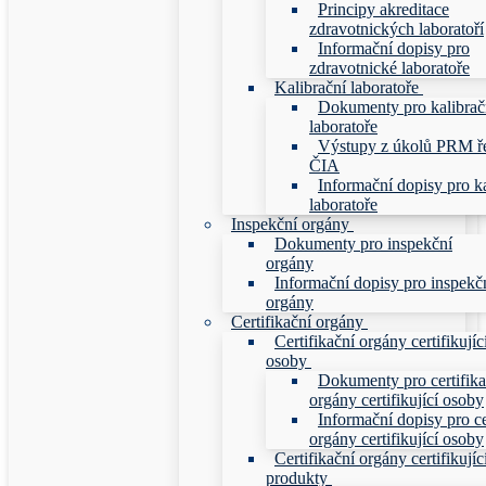
Principy akreditace
zdravotnických laboratoří
Informační dopisy pro
zdravotnické laboratoře
Kalibrační laboratoře
Dokumenty pro kalibrač
laboratoře
Výstupy z úkolů PRM ř
ČIA
Informační dopisy pro ka
laboratoře
Inspekční orgány
Dokumenty pro inspekční
orgány
Informační dopisy pro inspekč
orgány
Certifikační orgány
Certifikační orgány certifikujíc
osoby
Dokumenty pro certifika
orgány certifikující osoby
Informační dopisy pro ce
orgány certifikující osoby
Certifikační orgány certifikujíc
produkty