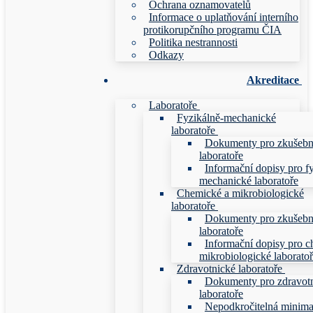
Ochrana oznamovatelů
Informace o uplatňování interního
protikorupčního programu ČIA
Politika nestrannosti
Odkazy
Akreditace
Laboratoře
Fyzikálně-mechanické
laboratoře
Dokumenty pro zkušebn
laboratoře
Informační dopisy pro f
mechanické laboratoře
Chemické a mikrobiologické
laboratoře
Dokumenty pro zkušebn
laboratoře
Informační dopisy pro c
mikrobiologické laborato
Zdravotnické laboratoře
Dokumenty pro zdravot
laboratoře
Nepodkročitelná minim