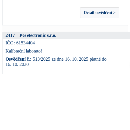
Detail osvědčení >
2417 – PG electronic s.r.o.
IČO:
61534404
Kalibrační laboratoř
Osvědčení č.:
513/2025
ze dne
16. 10. 2025
platné do
16. 10. 2030
Adresa:
Růžová 5363, 430 04 Chomutov
Web:
www.pgelectronic.cz
Detail osvědčení >