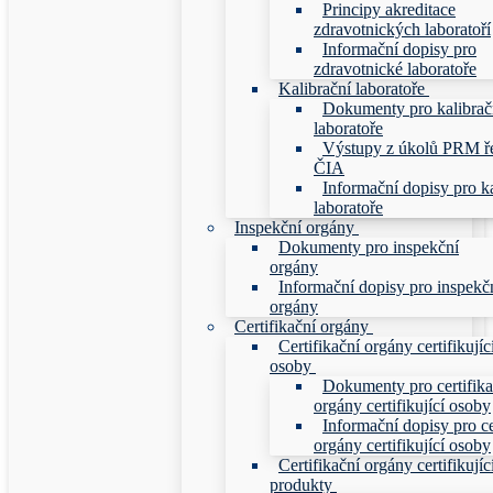
Principy akreditace
zdravotnických laboratoří
Informační dopisy pro
zdravotnické laboratoře
Kalibrační laboratoře
Dokumenty pro kalibrač
laboratoře
Výstupy z úkolů PRM ř
ČIA
Informační dopisy pro ka
laboratoře
Inspekční orgány
Dokumenty pro inspekční
orgány
Informační dopisy pro inspekč
orgány
Certifikační orgány
Certifikační orgány certifikujíc
osoby
Dokumenty pro certifika
orgány certifikující osoby
Informační dopisy pro ce
orgány certifikující osoby
Certifikační orgány certifikujíc
produkty