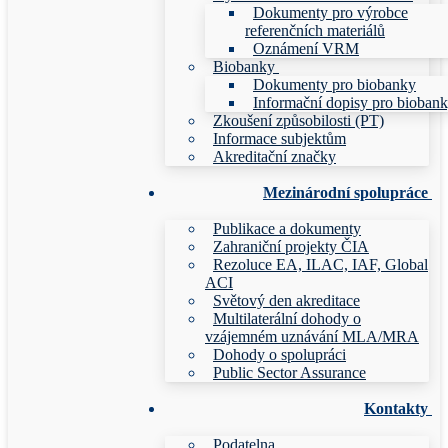
Dokumenty pro výrobce
referenčních materiálů
Oznámení VRM
Biobanky
Dokumenty pro biobanky
Informační dopisy pro bioban
Zkoušení způsobilosti (PT)
Informace subjektům
Akreditační značky
Mezinárodní spolupráce
Publikace a dokumenty
Zahraniční projekty ČIA
Rezoluce EA, ILAC, IAF, Global
ACI
Světový den akreditace
Multilaterální dohody o
vzájemném uznávání MLA/MRA
Dohody o spolupráci
Public Sector Assurance
Kontakty
Podatelna