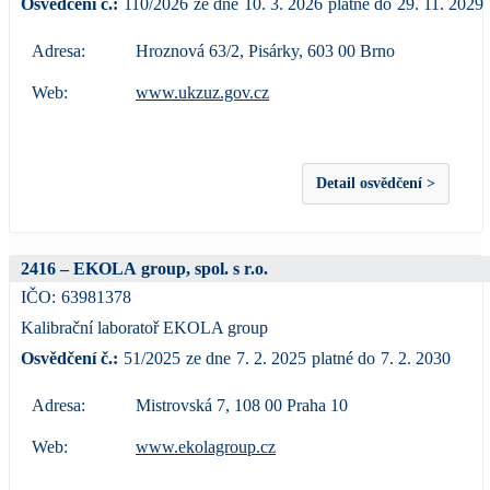
Osvědčení č.:
110/2026
ze dne
10. 3. 2026
platné do
29. 11. 2029
Adresa:
Hroznová 63/2, Pisárky, 603 00 Brno
Web:
www.ukzuz.gov.cz
Detail osvědčení >
2416 – EKOLA group, spol. s r.o.
IČO:
63981378
Kalibrační laboratoř EKOLA group
Osvědčení č.:
51/2025
ze dne
7. 2. 2025
platné do
7. 2. 2030
Adresa:
Mistrovská 7, 108 00 Praha 10
Web:
www.ekolagroup.cz