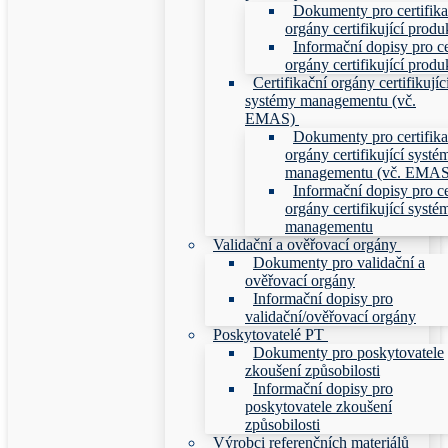
Dokumenty pro certifika
orgány certifikující produ
Informační dopisy pro ce
orgány certifikující produ
Certifikační orgány certifikujíc
systémy managementu (vč.
EMAS)
Dokumenty pro certifika
orgány certifikující systé
managementu (vč. EMAS
Informační dopisy pro ce
orgány certifikující systé
managementu
Validační a ověřovací orgány
Dokumenty pro validační a
ověřovací orgány
Informační dopisy pro
validační/ověřovací orgány
Poskytovatelé PT
Dokumenty pro poskytovatele
zkoušení způsobilosti
Informační dopisy pro
poskytovatele zkoušení
způsobilosti
Výrobci referenčních materiálů