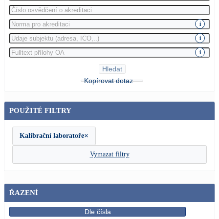
i
i
i
Hledat
Kopírovat dotaz
POUŽITÉ FILTRY
×
Kalibrační laboratoře
Vymazat filtry
ŘAZENÍ
Dle čísla