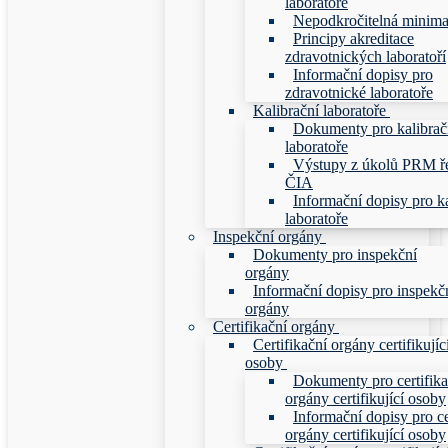
laboratoře
Nepodkročitelná minim
Principy akreditace
zdravotnických laboratoří
Informační dopisy pro
zdravotnické laboratoře
Kalibrační laboratoře
Dokumenty pro kalibrač
laboratoře
Výstupy z úkolů PRM ř
ČIA
Informační dopisy pro ka
laboratoře
Inspekční orgány
Dokumenty pro inspekční
orgány
Informační dopisy pro inspekč
orgány
Certifikační orgány
Certifikační orgány certifikujíc
osoby
Dokumenty pro certifika
orgány certifikující osoby
Informační dopisy pro ce
orgány certifikující osoby