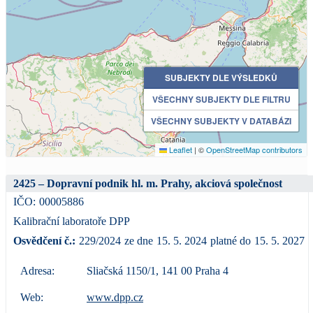
SUBJEKTY DLE VÝSLEDKŮ
VŠECHNY SUBJEKTY DLE FILTRU
VŠECHNY SUBJEKTY V DATABÁZI
Leaflet
|
©
OpenStreetMap contributors
2425 – Dopravní podnik hl. m. Prahy, akciová společnost
IČO:
00005886
Kalibrační laboratoře DPP
Osvědčení č.:
229/2024
ze dne
15. 5. 2024
platné do
15. 5. 2027
Adresa:
Sliačská 1150/1, 141 00 Praha 4
Web:
www.dpp.cz