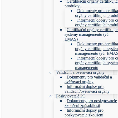
Certifikační orgány certifikujíc
produkty
Dokumenty pro certifika
orgány certifikující produ
Informační dopisy pro ce
orgány certifikující produ
Certifikační orgány certifikujíc
systémy managementu (vč.
EMAS)
Dokumenty pro certifika
orgány certifikující systé
managementu (vč. EMAS
Informační dopisy pro ce
orgány certifikující systé
managementu
Validační a ověřovací orgány
Dokumenty pro validační a
ověřovací orgány
Informační dopisy pro
validační/ověřovací orgány
Poskytovatelé PT
Dokumenty pro poskytovatele
zkoušení způsobilosti
Informační dopisy pro
poskytovatele zkoušení