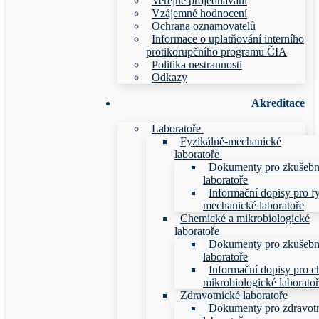
Veřejné projednávání
Vzájemné hodnocení
Ochrana oznamovatelů
Informace o uplatňování interního
protikorupčního programu ČIA
Politika nestrannosti
Odkazy
Akreditace
Laboratoře
Fyzikálně-mechanické
laboratoře
Dokumenty pro zkušebn
laboratoře
Informační dopisy pro f
mechanické laboratoře
Chemické a mikrobiologické
laboratoře
Dokumenty pro zkušebn
laboratoře
Informační dopisy pro c
mikrobiologické laborato
Zdravotnické laboratoře
Dokumenty pro zdravot