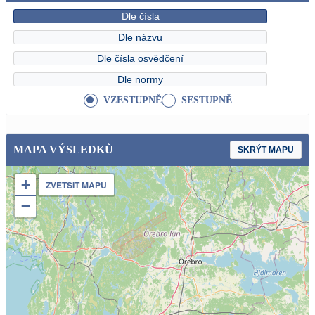
Dle čísla
Dle názvu
Dle čísla osvědčení
Dle normy
VZESTUPNĚ
SESTUPNĚ
MAPA VÝSLEDKŮ
SKRÝT MAPU
+
ZVĚTŠIT MAPU
−