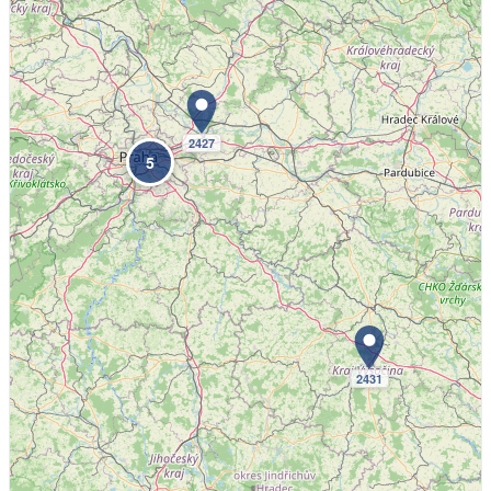
2427
5
2431