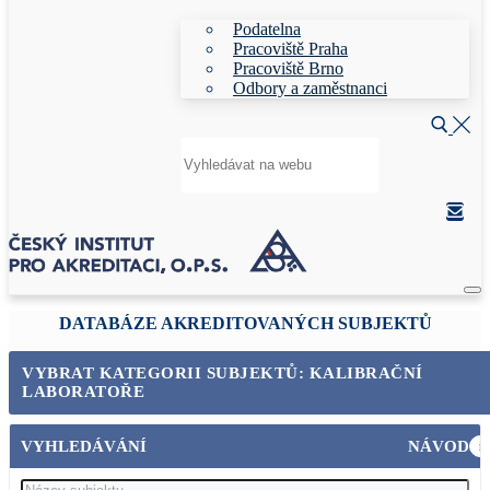
Podatelna
Pracoviště Praha
Pracoviště Brno
Odbory a zaměstnanci
Hledat:
DATABÁZE AKREDITOVANÝCH SUBJEKTŮ
VYBRAT KATEGORII SUBJEKTŮ: KALIBRAČNÍ
LABORATOŘE
VYHLEDÁVÁNÍ
NÁVOD
i