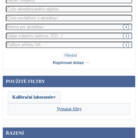
i
i
i
Hledat
Kopírovat dotaz
POUŽITÉ FILTRY
×
Kalibrační laboratoře
Vymazat filtry
ŘAZENÍ