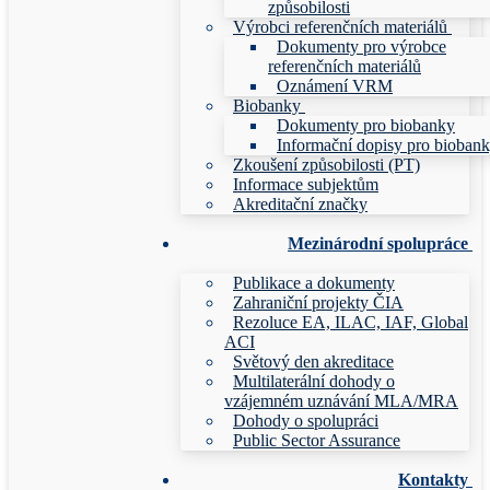
způsobilosti
Výrobci referenčních materiálů
Dokumenty pro výrobce
referenčních materiálů
Oznámení VRM
Biobanky
Dokumenty pro biobanky
Informační dopisy pro bioban
Zkoušení způsobilosti (PT)
Informace subjektům
Akreditační značky
Mezinárodní spolupráce
Publikace a dokumenty
Zahraniční projekty ČIA
Rezoluce EA, ILAC, IAF, Global
ACI
Světový den akreditace
Multilaterální dohody o
vzájemném uznávání MLA/MRA
Dohody o spolupráci
Public Sector Assurance
Kontakty