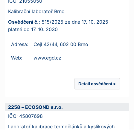
IČO:
21055050
Kalibrační laboratoř Brno
Osvědčení č.:
515/2025
ze dne
17. 10. 2025
platné do
17. 10. 2030
Adresa:
Cejl 42/44, 602 00 Brno
Web:
www.egd.cz
Detail osvědčení >
2258 – ECOSOND s.r.o.
IČO:
45807698
Laboratoř kalibrace termočlánků a kyslíkových