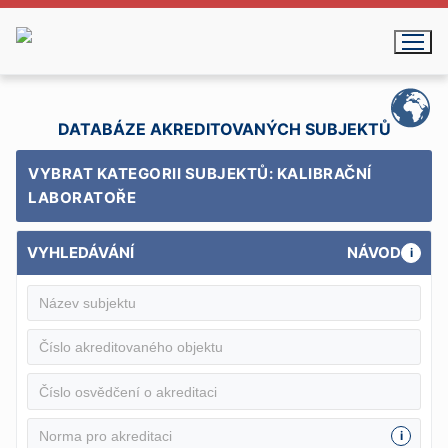
Přeskočit
na
obsah
DATABÁZE AKREDITOVANÝCH SUBJEKTŮ
VYBRAT KATEGORII SUBJEKTŮ: KALIBRAČNÍ
LABORATOŘE
VYHLEDÁVÁNÍ
NÁVOD
i
i