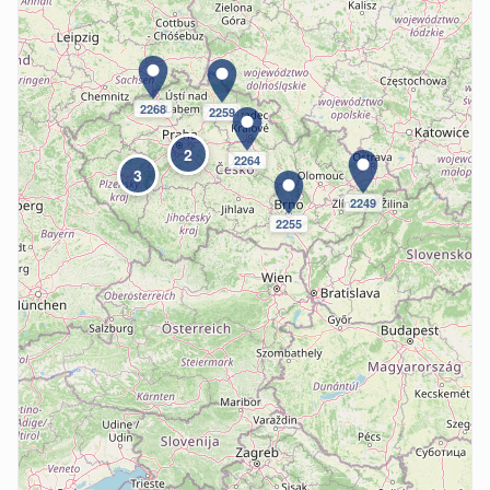
2268
2259
2
2264
3
2249
2255