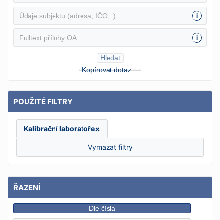
i
i
Hledat
Kopírovat dotaz
POUŽITÉ FILTRY
×
Kalibrační laboratoře
Vymazat filtry
ŘAZENÍ
Dle čísla