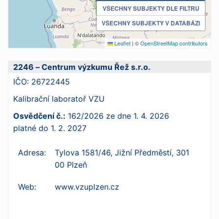
VŠECHNY SUBJEKTY DLE FILTRU
VŠECHNY SUBJEKTY V DATABÁZI
Leaflet
|
©
OpenStreetMap contributors
2246 – Centrum výzkumu Řež s.r.o.
IČO:
26722445
Kalibrační laboratoř VZU
Osvědčení č.:
162/2026
ze dne
1. 4. 2026
platné do
1. 2. 2027
Adresa:
Tylova 1581/46, Jižní Předměstí, 301
00 Plzeň
Web:
www.vzuplzen.cz