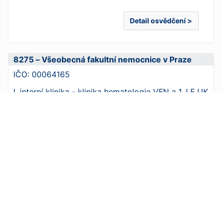
Detail osvědčení >
8275 – Všeobecná fakultní nemocnice v Praze
IČO:
00064165
I. interní klinika - klinika hematologie VFN a 1. LF UK
Hematoonkologická laboratoř
Osvědčení č.:
374/2025
ze dne
21. 7. 2025
platné do
9. 9. 2026
Adresa:
U Nemocnice 499/2, 128 08 Praha 2
Web:
int1.lf1.cuni.cz