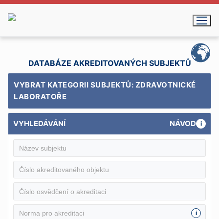
Přeskočit
na
obsah
DATABÁZE AKREDITOVANÝCH SUBJEKTŮ
VYBRAT KATEGORII SUBJEKTŮ: ZDRAVOTNICKÉ
LABORATOŘE
VYHLEDÁVÁNÍ
NÁVOD
i
i