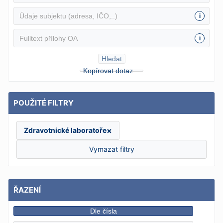
i
i
Hledat
Kopírovat dotaz
POUŽITÉ FILTRY
×
Zdravotnické laboratoře
Vymazat filtry
ŘAZENÍ
Dle čísla