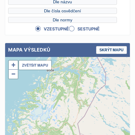
Dle názvu
Dle čísla osvědčení
Dle normy
VZESTUPNĚ
SESTUPNĚ
MAPA VÝSLEDKŮ
SKRÝT MAPU
+
ZVĚTŠIT MAPU
−