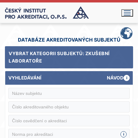
Přeskočit
na
obsah
DATABÁZE AKREDITOVANÝCH SUBJEKTŮ
VYBRAT KATEGORII SUBJEKTŮ: ZKUŠEBNÍ
LABORATOŘE
VYHLEDÁVÁNÍ
NÁVOD
i
i