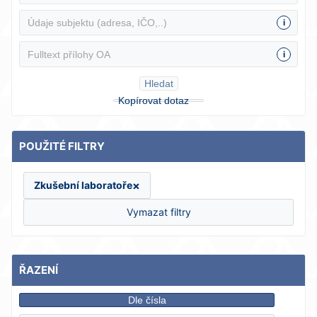
i
i
Hledat
Kopírovat dotaz
POUŽITÉ FILTRY
×
Zkušební laboratoře
Vymazat filtry
ŘAZENÍ
Dle čísla