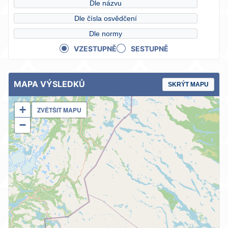
Dle názvu
Dle čísla osvědčení
Dle normy
VZESTUPNĚ
SESTUPNĚ
MAPA VÝSLEDKŮ
SKRÝT MAPU
+
ZVĚTŠIT MAPU
−