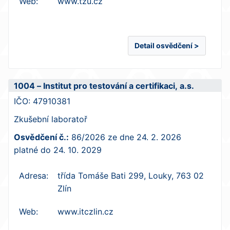
Web:
www.tzu.cz
Detail osvědčení >
1004 – Institut pro testování a certifikaci, a.s.
IČO:
47910381
Zkušební laboratoř
Osvědčení č.:
86/2026
ze dne
24. 2. 2026
platné do
24. 10. 2029
Adresa:
třída Tomáše Bati 299, Louky, 763 02
Zlín
Web:
www.itczlin.cz