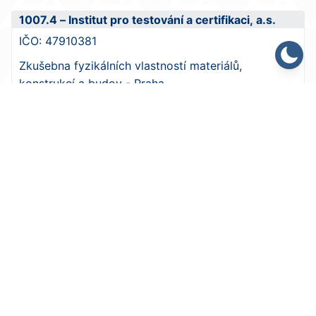
1007.4 – Institut pro testování a certifikaci, a.s.
IČO:
47910381
Zkušebna fyzikálních vlastností materiálů,
konstrukcí a budov - Praha
Osvědčení č.:
334/2025
ze dne
2. 7. 2025
platné do
2. 7. 2030
Adresa:
Pražská 810/16, Hostivař, 102 00 Praha
10
Web:
www.itczlin.cz
Detail osvědčení >