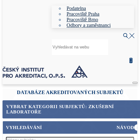
Podatelna
Pracoviště Praha
Pracoviště Brno
Odbory a zaměstnanci
Hledat:
DATABÁZE AKREDITOVANÝCH SUBJEKTŮ
VYBRAT KATEGORII SUBJEKTŮ: ZKUŠEBNÍ
LABORATOŘE
VYHLEDÁVÁNÍ
NÁVOD
i