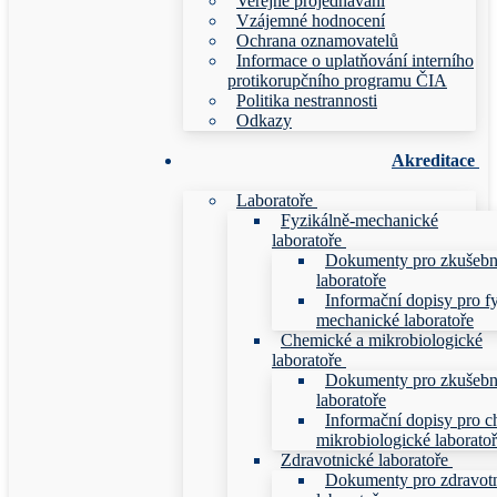
Veřejné projednávání
Vzájemné hodnocení
Ochrana oznamovatelů
Informace o uplatňování interního
protikorupčního programu ČIA
Politika nestrannosti
Odkazy
Akreditace
Laboratoře
Fyzikálně-mechanické
laboratoře
Dokumenty pro zkušebn
laboratoře
Informační dopisy pro f
mechanické laboratoře
Chemické a mikrobiologické
laboratoře
Dokumenty pro zkušebn
laboratoře
Informační dopisy pro c
mikrobiologické laborato
Zdravotnické laboratoře
Dokumenty pro zdravot