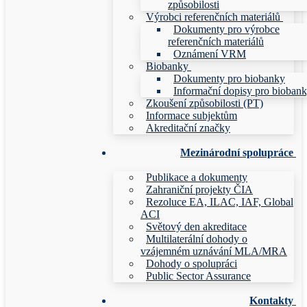
způsobilosti
Výrobci referenčních materiálů
Dokumenty pro výrobce
referenčních materiálů
Oznámení VRM
Biobanky
Dokumenty pro biobanky
Informační dopisy pro bioban
Zkoušení způsobilosti (PT)
Informace subjektům
Akreditační značky
Mezinárodní spolupráce
Publikace a dokumenty
Zahraniční projekty ČIA
Rezoluce EA, ILAC, IAF, Global
ACI
Světový den akreditace
Multilaterální dohody o
vzájemném uznávání MLA/MRA
Dohody o spolupráci
Public Sector Assurance
Kontakty