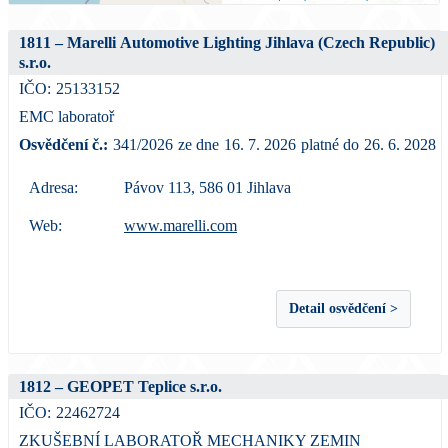
1811 – Marelli Automotive Lighting Jihlava (Czech Republic)
s.r.o.
IČO:
25133152
EMC laboratoř
Osvědčení č.:
341/2026
ze dne
16. 7. 2026
platné do
26. 6. 2028
Adresa:
Pávov 113, 586 01 Jihlava
Web:
www.marelli.com
Detail osvědčení >
1812 – GEOPET Teplice s.r.o.
IČO:
22462724
ZKUŠEBNÍ LABORATOŘ MECHANIKY ZEMIN