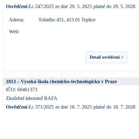
Osvědčení č.:
247/2025
ze dne
29. 5. 2025
platné do
29. 5. 2028
Adresa:
Tolstého 451, 415 01 Teplice
Web:
Detail osvědčení >
1813 – Vysoká škola chemicko-technologická v Praze
IČO:
60461373
Zkušební laboratoř BAFA
Osvědčení č.:
371/2025
ze dne
18. 7. 2025
platné do
18. 7. 2028
Adresa:
Technická 1905/5, 166 28 Praha 6 – Dejvice
Web:
www.bafa.vscht.cz; www.vscht.cz