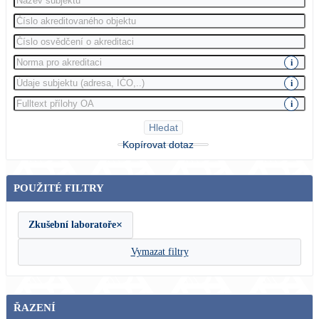
i
i
i
Hledat
Kopírovat dotaz
POUŽITÉ FILTRY
×
Zkušební laboratoře
Vymazat filtry
ŘAZENÍ