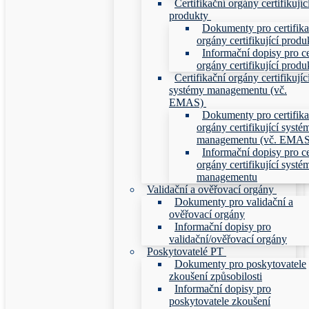
Certifikační orgány certifikujíc
produkty
Dokumenty pro certifika
orgány certifikující produ
Informační dopisy pro ce
orgány certifikující produ
Certifikační orgány certifikujíc
systémy managementu (vč.
EMAS)
Dokumenty pro certifika
orgány certifikující systé
managementu (vč. EMAS
Informační dopisy pro ce
orgány certifikující systé
managementu
Validační a ověřovací orgány
Dokumenty pro validační a
ověřovací orgány
Informační dopisy pro
validační/ověřovací orgány
Poskytovatelé PT
Dokumenty pro poskytovatele
zkoušení způsobilosti
Informační dopisy pro
poskytovatele zkoušení