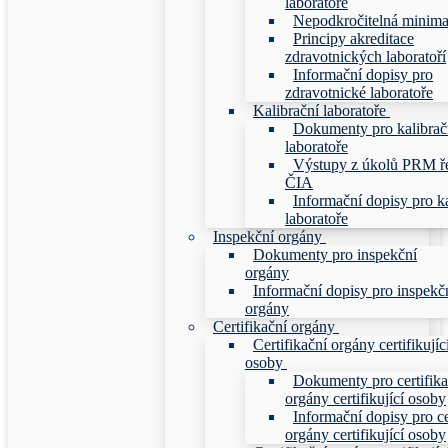
laboratoře
Nepodkročitelná minim
Principy akreditace
zdravotnických laboratoří
Informační dopisy pro
zdravotnické laboratoře
Kalibrační laboratoře
Dokumenty pro kalibrač
laboratoře
Výstupy z úkolů PRM ř
ČIA
Informační dopisy pro ka
laboratoře
Inspekční orgány
Dokumenty pro inspekční
orgány
Informační dopisy pro inspekč
orgány
Certifikační orgány
Certifikační orgány certifikujíc
osoby
Dokumenty pro certifika
orgány certifikující osoby
Informační dopisy pro ce
orgány certifikující osoby