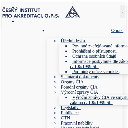
Přeskočit
Menu
Zavřeno
na
obsah
O nás
Úřední deska
Povinně zveřejňované informa
Prohlášení o přístupnosti
Ochrana osobních údajů
Informace poskytnuté dle zák
č. 106/1999 Sb.
Podmínky práce s cookies
Statutární dokumenty
Orgány ČIA
Poradní orgány ČIA
Výroční zprávy ČIA
Výroční zprávy ČIA ve smysl
zákona č. 106/1999 Sb.
Legislativa
Publikace
CTN
Pracovní nabídky