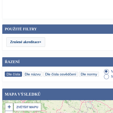
POUŽITÉ FILTRY
×
Zrušené akreditace
ŘAZENÍ
Dle čísla
Dle názvu
Dle čísla osvědčení
Dle normy
MAPA VÝSLEDKŮ
+
ZVĚTŠIT MAPU