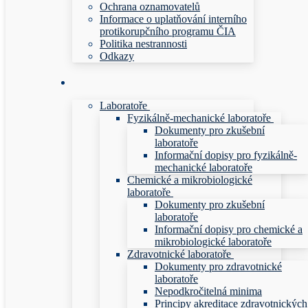
Ochrana oznamovatelů
Informace o uplatňování interního
protikorupčního programu ČIA
Politika nestrannosti
Odkazy
Laboratoře
Fyzikálně-mechanické laboratoře
Dokumenty pro zkušební
laboratoře
Informační dopisy pro fyzikálně-
mechanické laboratoře
Chemické a mikrobiologické
laboratoře
Dokumenty pro zkušební
laboratoře
Informační dopisy pro chemické a
mikrobiologické laboratoře
Zdravotnické laboratoře
Dokumenty pro zdravotnické
laboratoře
Nepodkročitelná minima
Principy akreditace zdravotnických