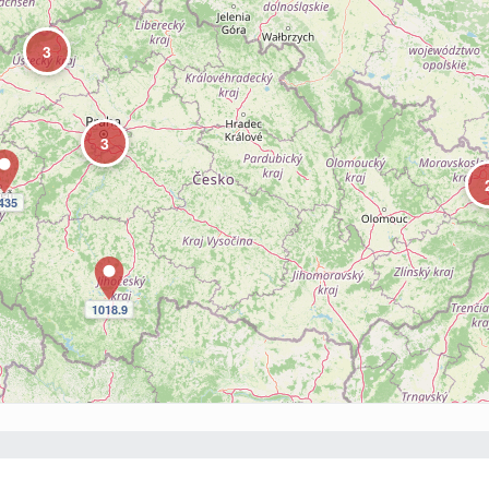
3
3
435
1018.9