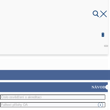
NÁVOD
i
i