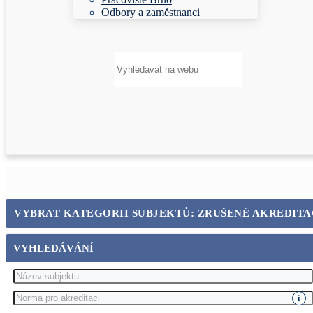
Odbory a zaměstnanci
Hledat:
VYBRAT KATEGORII SUBJEKTŮ: ZRUŠENÉ AKREDITA
VYHLEDÁVÁNÍ
i