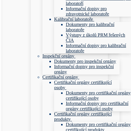
laboratoří
Informační dopisy pro
zdravotnické laboratoře
Kalibrační laboratoře
Dokumenty pro kalibrační
laboratoře
Výstupy z úkolů PRM řešených
ČIA
Informační dopisy pro kalibrační
laboratoře
Inspekční orgány
Dokumenty pro inspekční orgány
Informační dopisy pro inspekční
orgány
Certifikační orgány
Certifikační orgány certifikující
osoby
Dokumenty pro certifikační orgány
certifikující osoby
Informační dopisy pro certifikační
orgány certifikující osoby
Certifikační orgány certifikující
produkty
Dokumenty pro certifikační orgány
certifikující produkty