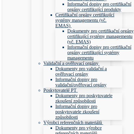
Informační dopisy pro certifikační
orgány certifikující produkty
Certifikační orgány certifikující
systémy managementu (vč.
EMAS)
Dokumenty pro certifikační orgány
certifikující systémy managementu
(vč. EMAS)
Informační dopisy pro certifikační
orgány certifikující systémy
managementu
Validační a ověřovací orgány
Dokumenty pro validační a
ověřovací orgány
Informační dopisy pro
validační/ověřovací orgány
Poskytovatelé PT
Dokumenty pro poskytovatele
zkoušení způsobilosti
Informační dopisy pro
poskytovatele zkoušení
způsobilosti
Výrobci referenčních materiálů
Dokumenty pro výrobce
referenčních materiálů