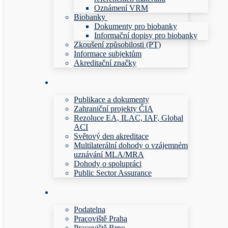
Oznámení VRM
Biobanky
Dokumenty pro biobanky
Informační dopisy pro biobanky
Zkoušení způsobilosti (PT)
Informace subjektům
Akreditační značky
Publikace a dokumenty
Zahraniční projekty ČIA
Rezoluce EA, ILAC, IAF, Global
ACI
Světový den akreditace
Multilaterální dohody o vzájemném
uznávání MLA/MRA
Dohody o spolupráci
Public Sector Assurance
Podatelna
Pracoviště Praha
Pracoviště Brno