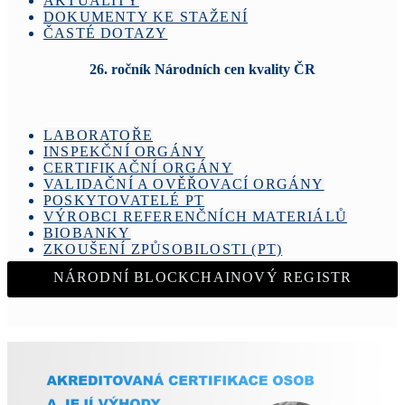
AKTUALITY
DOKUMENTY KE STAŽENÍ
ČASTÉ DOTAZY
26. ročník Národních cen kvality ČR
LABORATOŘE
INSPEKČNÍ ORGÁNY
CERTIFIKAČNÍ ORGÁNY
VALIDAČNÍ A OVĚŘOVACÍ ORGÁNY
POSKYTOVATELÉ PT
VÝROBCI REFERENČNÍCH MATERIÁLŮ
BIOBANKY
ZKOUŠENÍ ZPŮSOBILOSTI (PT)
NÁRODNÍ BLOCKCHAINOVÝ REGISTR