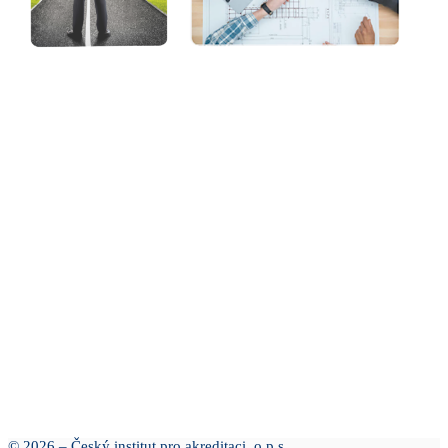
© 2026 – Český institut pro akreditaci, o.p.s.