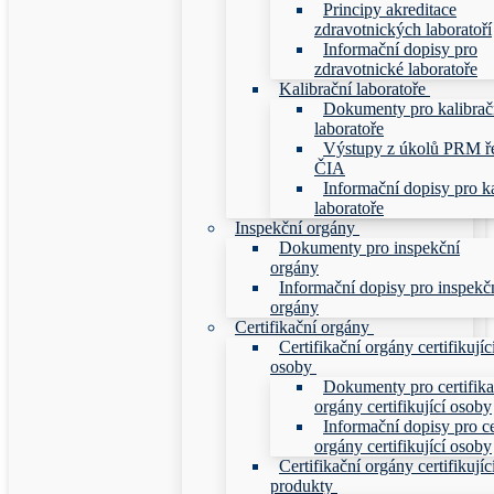
Principy akreditace
zdravotnických laboratoří
Informační dopisy pro
zdravotnické laboratoře
Kalibrační laboratoře
Dokumenty pro kalibrač
laboratoře
Výstupy z úkolů PRM ř
ČIA
Informační dopisy pro ka
laboratoře
Inspekční orgány
Dokumenty pro inspekční
orgány
Informační dopisy pro inspekč
orgány
Certifikační orgány
Certifikační orgány certifikujíc
osoby
Dokumenty pro certifika
orgány certifikující osoby
Informační dopisy pro ce
orgány certifikující osoby
Certifikační orgány certifikujíc
produkty