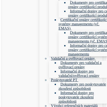
Dokumenty pro certifika
orgány certifikující produ
Informační dopisy pro ce
orgány certifikující produ
Certifikační orgány certifikujíc
systémy managementu (vč.
EMAS)
Dokumenty pro certifika
orgány certifikující systé
managementu (vč. EMAS
Informační dopisy pro ce
orgány certifikující systé
managementu
Validační a ověřovací orgány
Dokumenty pro validační a
ověřovací orgány
Informační dopisy pro
validační/ověřovací orgány
Poskytovatelé PT
Dokumenty pro poskytovatele
zkoušení způsobilosti
Informační dopisy pro
poskytovatele zkoušení
způsobilosti
Výrobci referenčních materiálů