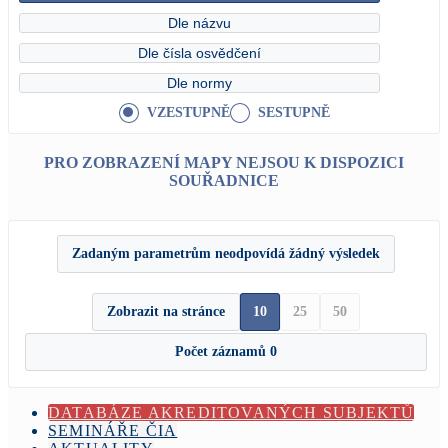
Dle názvu
Dle čísla osvědčení
Dle normy
VZESTUPNĚ
SESTUPNĚ
PRO ZOBRAZENÍ MAPY NEJSOU K DISPOZICI
SOUŘADNICE
Zadaným parametrům neodpovídá žádný výsledek
Zobrazit na stránce
10
25
50
Počet záznamů
0
DATABÁZE AKREDITOVANÝCH SUBJEKTŮ
SEMINÁŘE ČIA