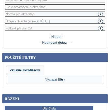
i
i
i
Hledat
Kopírovat dotaz
POUŽITÉ FILTRY
×
Zrušené akreditace
Vymazat filtry
ŘAZENÍ
Dle čísla