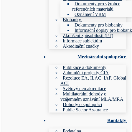
Dokumenty pro výrobce
referenčních materiálů
Oznámení VRM
Biobanky
Dokumenty pro biobanky
Informační dopisy pro bioban
Zkoušení způsobilosti (PT)
Informace subjektům
Akreditační značky
Mezinárodní spolupráce
Publikace a dokumenty
Zahraniční projekty ČIA
Rezoluce EA, ILAC, IAF, Global
ACI
Světový den akreditace
Multilaterální dohody o
vzájemném uznávání MLA/MRA
Dohody o spolupráci
Public Sector Assurance
Kontakty
Podatelna