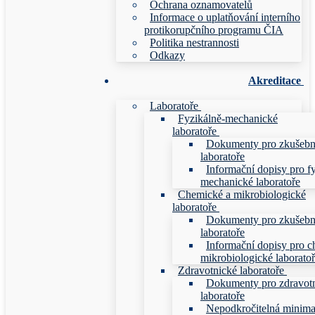
Ochrana oznamovatelů
Informace o uplatňování interního
protikorupčního programu ČIA
Politika nestrannosti
Odkazy
Akreditace
Laboratoře
Fyzikálně-mechanické
laboratoře
Dokumenty pro zkušebn
laboratoře
Informační dopisy pro f
mechanické laboratoře
Chemické a mikrobiologické
laboratoře
Dokumenty pro zkušebn
laboratoře
Informační dopisy pro c
mikrobiologické laborato
Zdravotnické laboratoře
Dokumenty pro zdravot
laboratoře
Nepodkročitelná minim