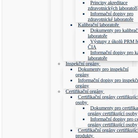
Principy akreditace
zdravotnických laboratoří
Informační dopisy pro
zdravotnické laboratoře
Kalibrační laboratoře
Dokumenty pro kalibrač
laboratoře
Výstupy z úkolů PRM ř
ČIA
Informační dopisy pro ka
laboratoře
Inspekční orgány
Dokumenty pro inspekční
orgány
Informační dopisy pro inspekč
orgány
Certifikační orgány
Certifikační orgány certifikujíc
osoby
Dokumenty pro certifika
orgány certifikující osoby
Informační dopisy pro ce
orgány certifikující osoby
Certifikační orgány certifikujíc
produkty