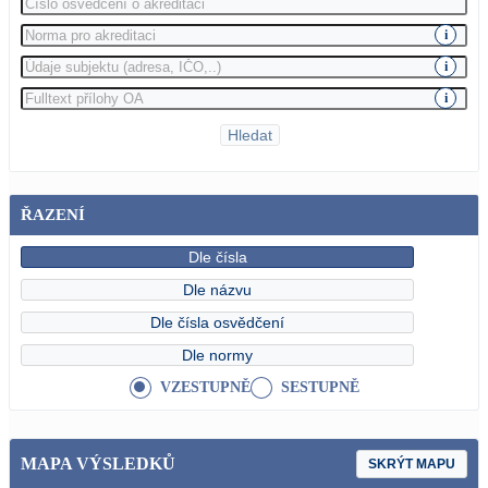
i
i
i
Hledat
ŘAZENÍ
Dle čísla
Dle názvu
Dle čísla osvědčení
Dle normy
VZESTUPNĚ
SESTUPNĚ
MAPA VÝSLEDKŮ
SKRÝT MAPU