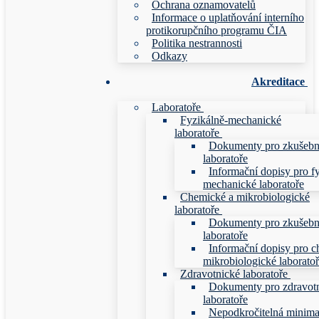
Ochrana oznamovatelů
Informace o uplatňování interního
protikorupčního programu ČIA
Politika nestrannosti
Odkazy
Akreditace
Laboratoře
Fyzikálně-mechanické
laboratoře
Dokumenty pro zkušebn
laboratoře
Informační dopisy pro f
mechanické laboratoře
Chemické a mikrobiologické
laboratoře
Dokumenty pro zkušebn
laboratoře
Informační dopisy pro c
mikrobiologické laborato
Zdravotnické laboratoře
Dokumenty pro zdravot
laboratoře
Nepodkročitelná minim