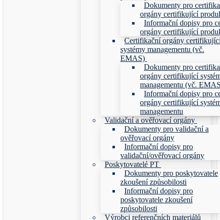
Dokumenty pro certifika
orgány certifikující produ
Informační dopisy pro ce
orgány certifikující produ
Certifikační orgány certifikujíc
systémy managementu (vč.
EMAS)
Dokumenty pro certifika
orgány certifikující systé
managementu (vč. EMAS
Informační dopisy pro ce
orgány certifikující systé
managementu
Validační a ověřovací orgány
Dokumenty pro validační a
ověřovací orgány
Informační dopisy pro
validační/ověřovací orgány
Poskytovatelé PT
Dokumenty pro poskytovatele
zkoušení způsobilosti
Informační dopisy pro
poskytovatele zkoušení
způsobilosti
Výrobci referenčních materiálů