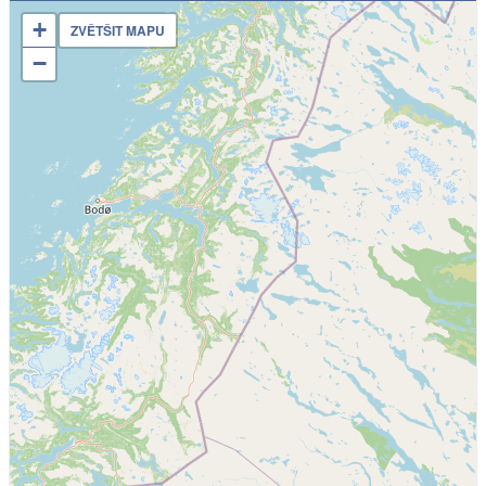
+
ZVĚTŠIT MAPU
−