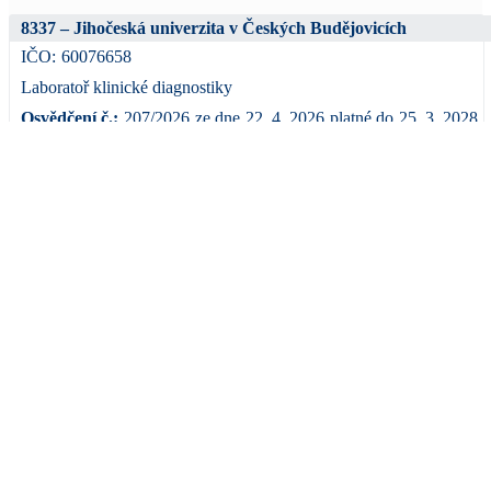
8337 – Jihočeská univerzita v Českých Budějovicích
IČO:
60076658
Laboratoř klinické diagnostiky
Osvědčení č.:
207/2026
ze dne
22. 4. 2026
platné do
25. 3. 2028
Adresa:
Branišovská 1760, 370 05 České Budějovice -
PřF JU, budova C
Web:
www.jcu.cz
Detail osvědčení >
8339 – Krajská nemocnice T. Bati, a.s.
IČO:
27661989
Oddělení klinické biochemie a farmakologie