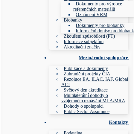
Dokumenty pro výrobce
referenčních materiálů
Oznámení VRM
Biobanky
Dokumenty pro biobanky
Informační dopisy pro bioban
Zkoušení způsobilosti (PT)
Informace subjektům
Akreditační značky
Mezinárodní spolupráce
Publikace a dokumenty
Zahraniční projekty ČIA
Rezoluce EA, ILAC, IAF, Global
ACI
Světový den akreditace
Multilaterální dohody o
vzájemném uznávání MLA/MRA
Dohody o spolupráci
Public Sector Assurance
Kontakty
Podatelna