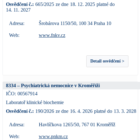
Osvědčení č.:
665/2025
ze dne
18. 12. 2025
platné do
14. 11. 2027
Adresa:
Šrobárova 1150/50, 100 34 Praha 10
Web:
www.fnkv.cz
Detail osvědčení >
8334 – Psychiatrická nemocnice v Kroměříži
IČO:
00567914
Laboratoř klinické biochemie
Osvědčení č.:
190/2026
ze dne
16. 4. 2026
platné do
13. 3. 2028
Adresa:
Havlíčkova 1265/50, 767 01 Kroměříž
Web:
www.pnkm.cz