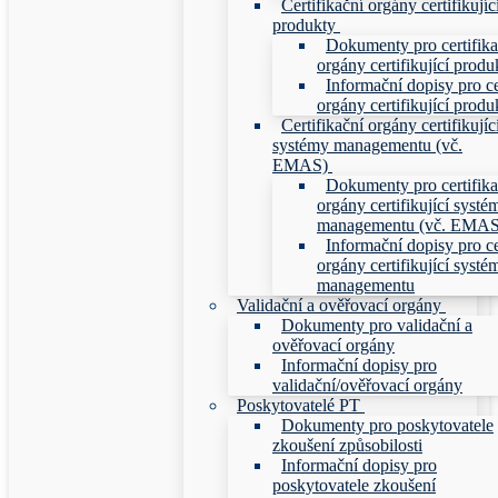
Certifikační orgány certifikujíc
produkty
Dokumenty pro certifika
orgány certifikující produ
Informační dopisy pro ce
orgány certifikující produ
Certifikační orgány certifikujíc
systémy managementu (vč.
EMAS)
Dokumenty pro certifika
orgány certifikující systé
managementu (vč. EMAS
Informační dopisy pro ce
orgány certifikující systé
managementu
Validační a ověřovací orgány
Dokumenty pro validační a
ověřovací orgány
Informační dopisy pro
validační/ověřovací orgány
Poskytovatelé PT
Dokumenty pro poskytovatele
zkoušení způsobilosti
Informační dopisy pro
poskytovatele zkoušení