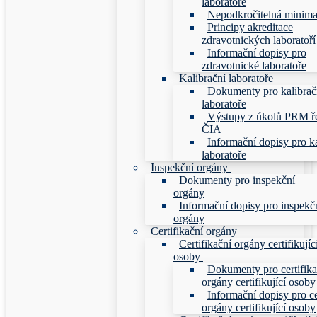
laboratoře
Nepodkročitelná minim
Principy akreditace
zdravotnických laboratoří
Informační dopisy pro
zdravotnické laboratoře
Kalibrační laboratoře
Dokumenty pro kalibrač
laboratoře
Výstupy z úkolů PRM ř
ČIA
Informační dopisy pro ka
laboratoře
Inspekční orgány
Dokumenty pro inspekční
orgány
Informační dopisy pro inspekč
orgány
Certifikační orgány
Certifikační orgány certifikujíc
osoby
Dokumenty pro certifika
orgány certifikující osoby
Informační dopisy pro ce
orgány certifikující osoby