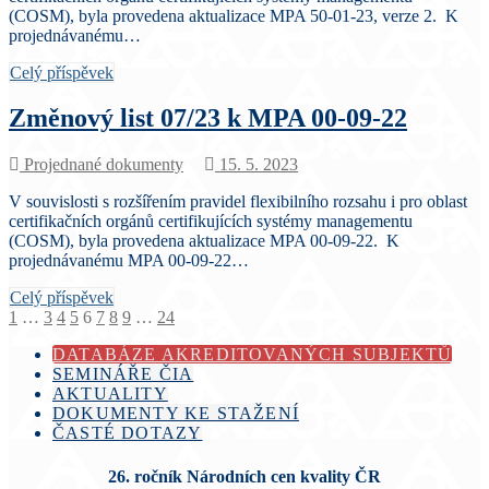
(COSM), byla provedena aktualizace MPA 50-01-23, verze 2. K
projednávanému…
Celý příspěvek
Změnový list 07/23 k MPA 00-09-22
Projednané dokumenty
15. 5. 2023
V souvislosti s rozšířením pravidel flexibilního rozsahu i pro oblast
certifikačních orgánů certifikujících systémy managementu
(COSM), byla provedena aktualizace MPA 00-09-22. K
projednávanému MPA 00-09-22…
Celý příspěvek
Stránkování
1
…
3
4
5
6
7
8
9
…
24
příspěvků
DATABÁZE AKREDITOVANÝCH SUBJEKTŮ
SEMINÁŘE ČIA
AKTUALITY
DOKUMENTY KE STAŽENÍ
ČASTÉ DOTAZY
26. ročník Národních cen kvality ČR