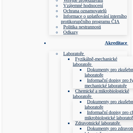
Veřejné projednávání
Vzájemné hodnocení
Ochrana oznamovatelů
Informace o uplatňování interního
protikorupčního programu ČIA
Politika nestrannosti
Odkazy
Akreditace
Laboratoře
Fyzikálně-mechanické
laboratoře
Dokumenty pro zkušebn
laboratoře
Informační dopisy pro f
mechanické laboratoře
Chemické a mikrobiologické
laboratoře
Dokumenty pro zkušebn
laboratoře
Informační dopisy pro c
mikrobiologické laborato
Zdravotnické laboratoře
Dokumenty pro zdravot