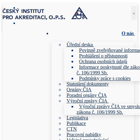
Přeskočit
Menu
Zavřeno
na
obsah
O nás
Úřední deska
Povinně zveřejňované informa
Prohlášení o přístupnosti
Ochrana osobních údajů
Informace poskytnuté dle zák
č. 106/1999 Sb.
Podmínky práce s cookies
Statutární dokumenty
Orgány ČIA
Poradní orgány ČIA
Výroční zprávy ČIA
Výroční zprávy ČIA ve smysl
zákona č. 106/1999 Sb.
Legislativa
Publikace
CTN
Pracovní nabídky