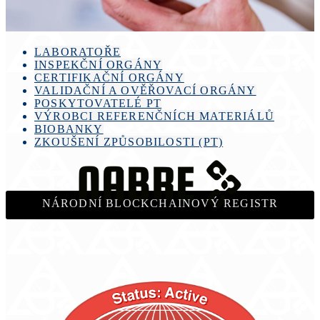
LABORATOŘE
INSPEKČNÍ ORGÁNY
CERTIFIKAČNÍ ORGÁNY
VALIDAČNÍ A OVĚŘOVACÍ ORGÁNY
POSKYTOVATELÉ PT
VÝROBCI REFERENČNÍCH MATERIÁLŮ
BIOBANKY
ZKOUŠENÍ ZPŮSOBILOSTI (PT)
NÁRODNÍ BLOCKCHAINOVÝ REGISTR