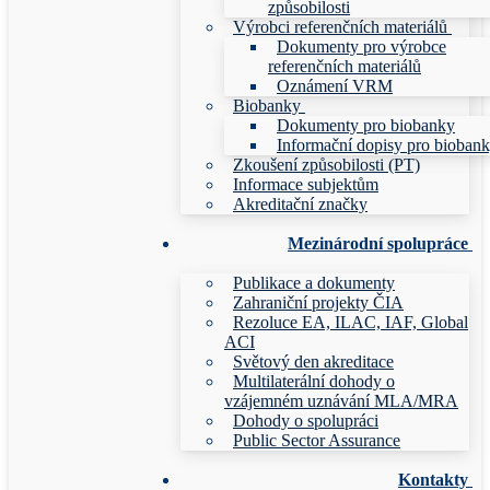
způsobilosti
Výrobci referenčních materiálů
Dokumenty pro výrobce
referenčních materiálů
Oznámení VRM
Biobanky
Dokumenty pro biobanky
Informační dopisy pro bioban
Zkoušení způsobilosti (PT)
Informace subjektům
Akreditační značky
Mezinárodní spolupráce
Publikace a dokumenty
Zahraniční projekty ČIA
Rezoluce EA, ILAC, IAF, Global
ACI
Světový den akreditace
Multilaterální dohody o
vzájemném uznávání MLA/MRA
Dohody o spolupráci
Public Sector Assurance
Kontakty