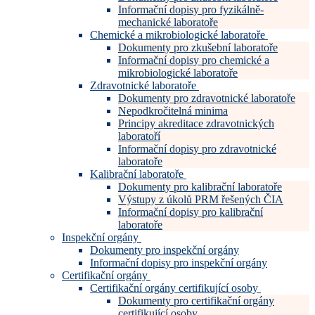
Informační dopisy pro fyzikálně-
mechanické laboratoře
Chemické a mikrobiologické laboratoře
Dokumenty pro zkušební laboratoře
Informační dopisy pro chemické a
mikrobiologické laboratoře
Zdravotnické laboratoře
Dokumenty pro zdravotnické laboratoře
Nepodkročitelná minima
Principy akreditace zdravotnických
laboratoří
Informační dopisy pro zdravotnické
laboratoře
Kalibrační laboratoře
Dokumenty pro kalibrační laboratoře
Výstupy z úkolů PRM řešených ČIA
Informační dopisy pro kalibrační
laboratoře
Inspekční orgány
Dokumenty pro inspekční orgány
Informační dopisy pro inspekční orgány
Certifikační orgány
Certifikační orgány certifikující osoby
Dokumenty pro certifikační orgány
certifikující osoby