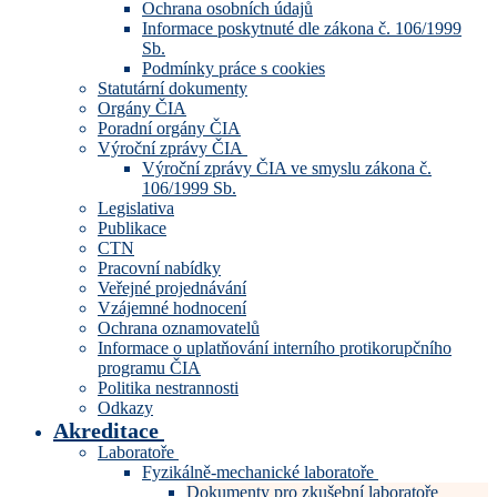
Ochrana osobních údajů
Informace poskytnuté dle zákona č. 106/1999
Sb.
Podmínky práce s cookies
Statutární dokumenty
Orgány ČIA
Poradní orgány ČIA
Výroční zprávy ČIA
Výroční zprávy ČIA ve smyslu zákona č.
106/1999 Sb.
Legislativa
Publikace
CTN
Pracovní nabídky
Veřejné projednávání
Vzájemné hodnocení
Ochrana oznamovatelů
Informace o uplatňování interního protikorupčního
programu ČIA
Politika nestrannosti
Odkazy
Akreditace
Laboratoře
Fyzikálně-mechanické laboratoře
Dokumenty pro zkušební laboratoře