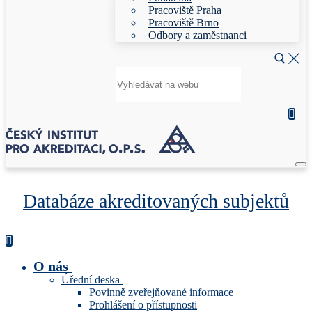
Pracoviště Praha
Pracoviště Brno
Odbory a zaměstnanci
Hledat:
Databáze akreditovaných subjektů
O nás
Úřední deska
Povinně zveřejňované informace
Prohlášení o přístupnosti