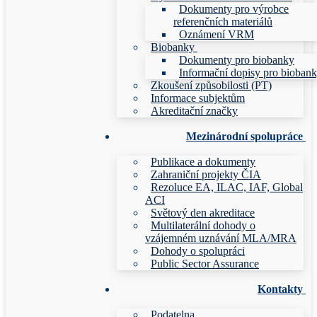
Dokumenty pro výrobce
referenčních materiálů
Oznámení VRM
Biobanky
Dokumenty pro biobanky
Informační dopisy pro bioban
Zkoušení způsobilosti (PT)
Informace subjektům
Akreditační značky
Mezinárodní spolupráce
Publikace a dokumenty
Zahraniční projekty ČIA
Rezoluce EA, ILAC, IAF, Global
ACI
Světový den akreditace
Multilaterální dohody o
vzájemném uznávání MLA/MRA
Dohody o spolupráci
Public Sector Assurance
Kontakty
Podatelna