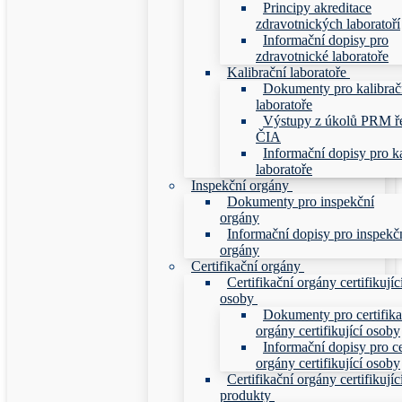
Principy akreditace
zdravotnických laboratoří
Informační dopisy pro
zdravotnické laboratoře
Kalibrační laboratoře
Dokumenty pro kalibrač
laboratoře
Výstupy z úkolů PRM ř
ČIA
Informační dopisy pro ka
laboratoře
Inspekční orgány
Dokumenty pro inspekční
orgány
Informační dopisy pro inspekč
orgány
Certifikační orgány
Certifikační orgány certifikujíc
osoby
Dokumenty pro certifika
orgány certifikující osoby
Informační dopisy pro ce
orgány certifikující osoby
Certifikační orgány certifikujíc
produkty