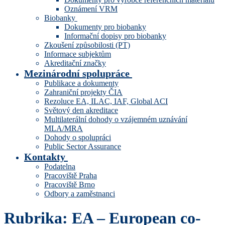
Oznámení VRM
Biobanky
Dokumenty pro biobanky
Informační dopisy pro biobanky
Zkoušení způsobilosti (PT)
Informace subjektům
Akreditační značky
Mezinárodní spolupráce
Publikace a dokumenty
Zahraniční projekty ČIA
Rezoluce EA, ILAC, IAF, Global ACI
Světový den akreditace
Multilaterální dohody o vzájemném uznávání
MLA/MRA
Dohody o spolupráci
Public Sector Assurance
Kontakty
Podatelna
Pracoviště Praha
Pracoviště Brno
Odbory a zaměstnanci
Rubrika:
EA – European co-