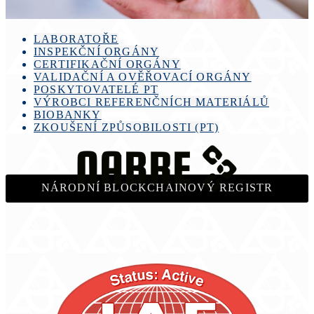
LABORATOŘE
INSPEKČNÍ ORGÁNY
CERTIFIKAČNÍ ORGÁNY
VALIDAČNÍ A OVĚŘOVACÍ ORGÁNY
POSKYTOVATELÉ PT
VÝROBCI REFERENČNÍCH MATERIÁLŮ
BIOBANKY
ZKOUŠENÍ ZPŮSOBILOSTI (PT)
NÁRODNÍ BLOCKCHAINOVÝ REGISTR