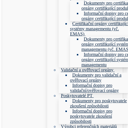
Dokumenty pro certifika
orgány certifikující produ
Informační dopisy pro ce
orgány certifikující produ
Certifikační orgány certifikujíc
systémy managementu (vč.
EMAS)
Dokumenty pro certifika
orgány certifikující systé
managementu (vč. EMAS
Informační dopisy pro ce
orgány certifikující systé
managementu
Validační a ověřovací orgány
Dokumenty pro validační a
ověřovací orgány
Informační dopisy pro
validační/ověřovací orgány
Poskytovatelé PT
Dokumenty pro poskytovatele
zkoušení způsobilosti
Informační dopisy pro
poskytovatele zkoušení
způsobilosti
Výrobci referenčních materiálů