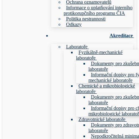
Ochrana oznamovatelů
Informace o uplatňování interního
protikorupčního programu ČIA
Politika nestrannosti
Odkazy
Akreditace
Laboratoře
Fyzikálně-mechanické
laboratoře
Dokumenty pro zkušebn
laboratoře
Informační dopisy pro f
mechanické laboratoře
Chemické a mikrobiologické
laboratoře
Dokumenty pro zkušebn
laboratoře
Informační dopisy pro c
mikrobiologické laborato
Zdravotnické laboratoře
Dokumenty pro zdravot
laboratoře
Nepodkročitelná minim