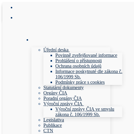
Přeskočit
Menu
Zavřeno
na
obsah
Úřední deska
Povinně zveřejňované informace
Prohlášení o přístupnosti
Ochrana osobních údajů
Informace poskytnuté dle zákona č.
106/1999 Sb.
Podmínky práce s cookies
Statutární dokumenty
Orgány ČIA
Poradní orgány ČIA
Výroční zprávy ČIA
Výroční zprávy ČIA ve smyslu
zákona č. 106/1999 Sb.
Legislativa
Publikace
CTN