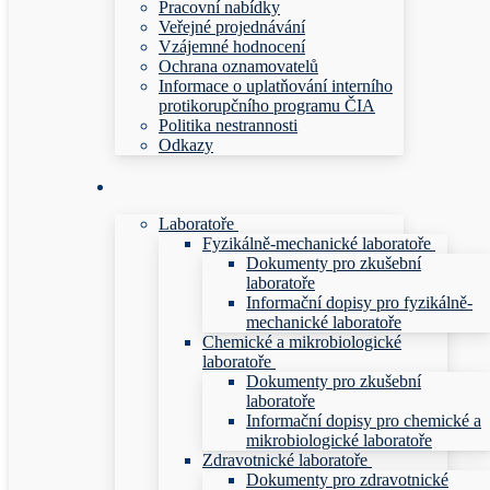
Pracovní nabídky
Veřejné projednávání
Vzájemné hodnocení
Ochrana oznamovatelů
Informace o uplatňování interního
protikorupčního programu ČIA
Politika nestrannosti
Odkazy
Laboratoře
Fyzikálně-mechanické laboratoře
Dokumenty pro zkušební
laboratoře
Informační dopisy pro fyzikálně-
mechanické laboratoře
Chemické a mikrobiologické
laboratoře
Dokumenty pro zkušební
laboratoře
Informační dopisy pro chemické a
mikrobiologické laboratoře
Zdravotnické laboratoře
Dokumenty pro zdravotnické