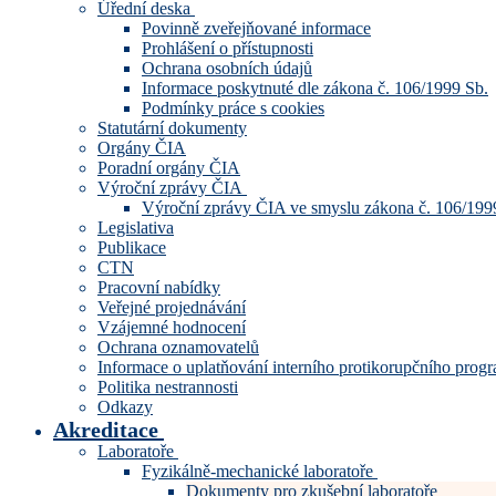
Úřední deska
Povinně zveřejňované informace
Prohlášení o přístupnosti
Ochrana osobních údajů
Informace poskytnuté dle zákona č. 106/1999 Sb.
Podmínky práce s cookies
Statutární dokumenty
Orgány ČIA
Poradní orgány ČIA
Výroční zprávy ČIA
Výroční zprávy ČIA ve smyslu zákona č. 106/199
Legislativa
Publikace
CTN
Pracovní nabídky
Veřejné projednávání
Vzájemné hodnocení
Ochrana oznamovatelů
Informace o uplatňování interního protikorupčního pro
Politika nestrannosti
Odkazy
Akreditace
Laboratoře
Fyzikálně-mechanické laboratoře
Dokumenty pro zkušební laboratoře