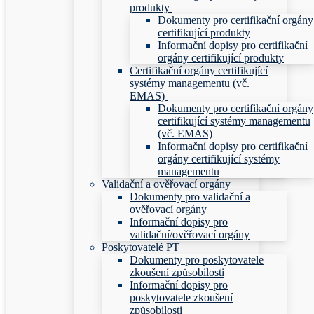
produkty
Dokumenty pro certifikační orgány
certifikující produkty
Informační dopisy pro certifikační
orgány certifikující produkty
Certifikační orgány certifikující
systémy managementu (vč.
EMAS)
Dokumenty pro certifikační orgány
certifikující systémy managementu
(vč. EMAS)
Informační dopisy pro certifikační
orgány certifikující systémy
managementu
Validační a ověřovací orgány
Dokumenty pro validační a
ověřovací orgány
Informační dopisy pro
validační/ověřovací orgány
Poskytovatelé PT
Dokumenty pro poskytovatele
zkoušení způsobilosti
Informační dopisy pro
poskytovatele zkoušení
způsobilosti