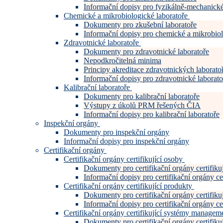
Informační dopisy pro fyzikálně-mechanické
Chemické a mikrobiologické laboratoře
Dokumenty pro zkušební laboratoře
Informační dopisy pro chemické a mikrobiol
Zdravotnické laboratoře
Dokumenty pro zdravotnické laboratoře
Nepodkročitelná minima
Principy akreditace zdravotnických laboratoř
Informační dopisy pro zdravotnické laborato
Kalibrační laboratoře
Dokumenty pro kalibrační laboratoře
Výstupy z úkolů PRM řešených ČIA
Informační dopisy pro kalibrační laboratoře
Inspekční orgány
Dokumenty pro inspekční orgány
Informační dopisy pro inspekční orgány
Certifikační orgány
Certifikační orgány certifikující osoby
Dokumenty pro certifikační orgány certifiku
Informační dopisy pro certifikační orgány cer
Certifikační orgány certifikující produkty
Dokumenty pro certifikační orgány certifiku
Informační dopisy pro certifikační orgány cer
Certifikační orgány certifikující systémy manage
Dokumenty pro certifikační orgány certifi