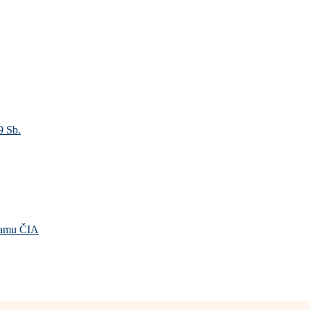
9 Sb.
gramu ČIA