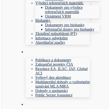
Výrobci referenčních materiálů
Dokumenty pro výrobce
referenčních materiálů
Oznámení VRM
Biobanky
Dokumenty pro biobanky
Informační dopisy pro biobanky
Zkoušení způsobilosti (PT)
Informace subjektům
Akreditační značky
Publikace a dokumenty
Zahraniční projekty ČIA
Rezoluce EA, ILAC, IAF, Global
ACI
Světový den akreditace
Multilaterální dohody o vzájemném
uznávání MLA/MRA
Dohody o spolupráci
Public Sector Assurance