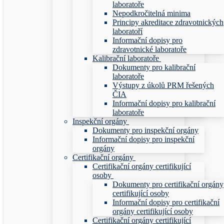
laboratoře
Nepodkročitelná minima
Principy akreditace zdravotnických
laboratoří
Informační dopisy pro
zdravotnické laboratoře
Kalibrační laboratoře
Dokumenty pro kalibrační
laboratoře
Výstupy z úkolů PRM řešených
ČIA
Informační dopisy pro kalibrační
laboratoře
Inspekční orgány
Dokumenty pro inspekční orgány
Informační dopisy pro inspekční
orgány
Certifikační orgány
Certifikační orgány certifikující
osoby
Dokumenty pro certifikační orgány
certifikující osoby
Informační dopisy pro certifikační
orgány certifikující osoby
Certifikační orgány certifikující