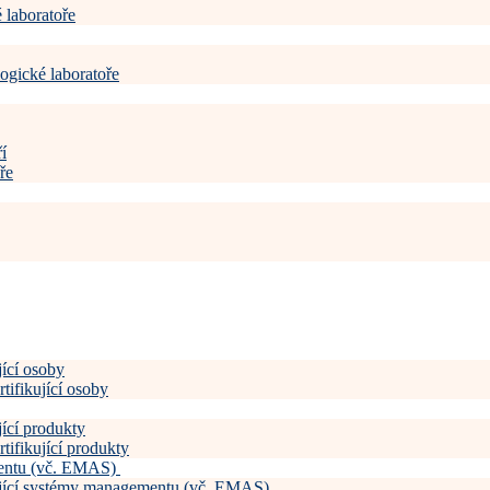
 laboratoře
ogické laboratoře
í
ře
jící osoby
tifikující osoby
jící produkty
tifikující produkty
mentu (vč. EMAS)
kující systémy managementu (vč. EMAS)