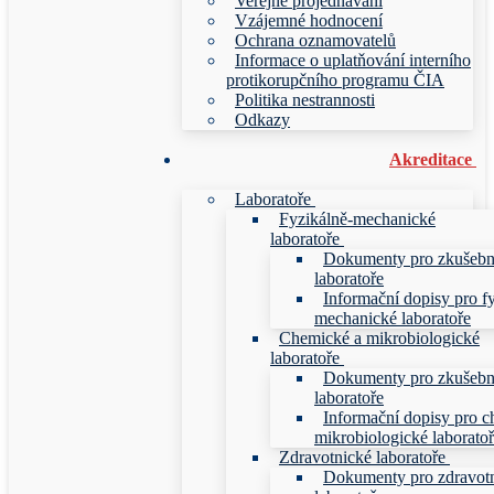
Veřejné projednávání
Vzájemné hodnocení
Ochrana oznamovatelů
Informace o uplatňování interního
protikorupčního programu ČIA
Politika nestrannosti
Odkazy
Akreditace
Laboratoře
Fyzikálně-mechanické
laboratoře
Dokumenty pro zkušebn
laboratoře
Informační dopisy pro f
mechanické laboratoře
Chemické a mikrobiologické
laboratoře
Dokumenty pro zkušebn
laboratoře
Informační dopisy pro c
mikrobiologické laborato
Zdravotnické laboratoře
Dokumenty pro zdravot