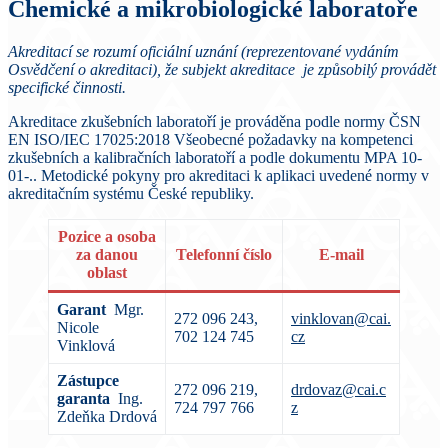
Chemické a mikrobiologické laboratoře
Akreditací se rozumí oficiální uznání (reprezentované vydáním
Osvědčení o akreditaci), že subjekt akreditace je způsobilý provádět
specifické činnosti.
Akreditace zkušebních laboratoří je prováděna podle normy ČSN
EN ISO/IEC 17025:2018 Všeobecné požadavky na kompetenci
zkušebních a kalibračních laboratoří a podle dokumentu MPA 10-
01-.. Metodické pokyny pro akreditaci k aplikaci uvedené normy v
akreditačním systému České republiky.
Pozice a osoba
za danou
Telefonní číslo
E-mail
oblast
Garant
Mgr.
272 096 243,
vinklovan@cai.
Nicole
702 124 745
cz
Vinklová
Zástupce
272 096 219,
drdovaz@cai.c
garanta
Ing.
724 797 766
z
Zdeňka Drdová