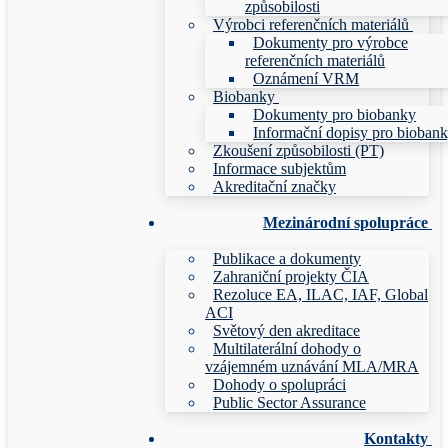
způsobilosti
Výrobci referenčních materiálů
Dokumenty pro výrobce
referenčních materiálů
Oznámení VRM
Biobanky
Dokumenty pro biobanky
Informační dopisy pro bioban
Zkoušení způsobilosti (PT)
Informace subjektům
Akreditační značky
Mezinárodní spolupráce
Publikace a dokumenty
Zahraniční projekty ČIA
Rezoluce EA, ILAC, IAF, Global
ACI
Světový den akreditace
Multilaterální dohody o
vzájemném uznávání MLA/MRA
Dohody o spolupráci
Public Sector Assurance
Kontakty