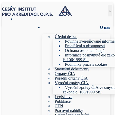
Přeskočit
Menu
Zavřeno
na
obsah
O nás
Úřední deska
Povinně zveřejňované informa
Prohlášení o přístupnosti
Ochrana osobních údajů
Informace poskytnuté dle zák
č. 106/1999 Sb.
Podmínky práce s cookies
Statutární dokumenty
Orgány ČIA
Poradní orgány ČIA
Výroční zprávy ČIA
Výroční zprávy ČIA ve smysl
zákona č. 106/1999 Sb.
Legislativa
Publikace
CTN
Pracovní nabídky