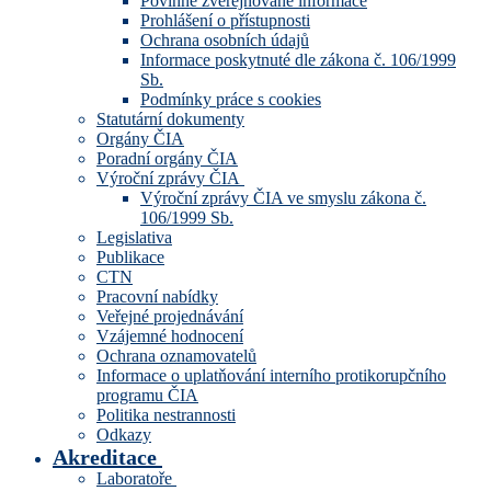
Povinně zveřejňované informace
Prohlášení o přístupnosti
Ochrana osobních údajů
Informace poskytnuté dle zákona č. 106/1999
Sb.
Podmínky práce s cookies
Statutární dokumenty
Orgány ČIA
Poradní orgány ČIA
Výroční zprávy ČIA
Výroční zprávy ČIA ve smyslu zákona č.
106/1999 Sb.
Legislativa
Publikace
CTN
Pracovní nabídky
Veřejné projednávání
Vzájemné hodnocení
Ochrana oznamovatelů
Informace o uplatňování interního protikorupčního
programu ČIA
Politika nestrannosti
Odkazy
Akreditace
Laboratoře