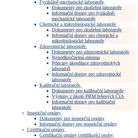
Fyzikálně-mechanické laboratoře
Dokumenty pro zkušební laboratoře
Informační dopisy pro fyzikálně-
mechanické laboratoře
Chemické a mikrobiologické laboratoře
Dokumenty pro zkušební laboratoře
Informační dopisy pro chemické a
mikrobiologické laboratoře
Zdravotnické laboratoře
Dokumenty pro zdravotnické laboratoře
Nepodkročitelná minima
Principy akreditace zdravotnických
laboratoří
Informační dopisy pro zdravotnické
laboratoře
Kalibrační laboratoře
Dokumenty pro kalibrační laboratoře
Výstupy z úkolů PRM řešených ČIA
Informační dopisy pro kalibrační
laboratoře
Inspekční orgány
Dokumenty pro inspekční orgány
Informační dopisy pro inspekční orgány
Certifikační orgány
Certifikační orgány certifikující osoby