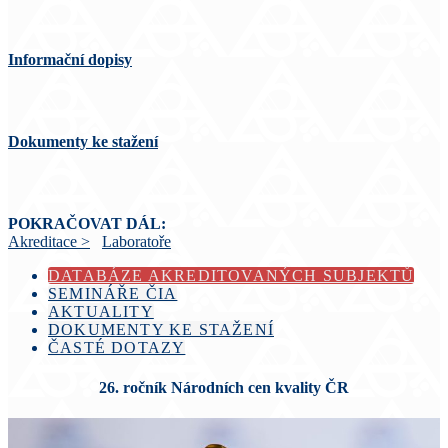
Informační dopisy
Dokumenty ke stažení
POKRAČOVAT DÁL:
Akreditace >
Laboratoře
DATABÁZE AKREDITOVANÝCH SUBJEKTŮ
SEMINÁŘE ČIA
AKTUALITY
DOKUMENTY KE STAŽENÍ
ČASTÉ DOTAZY
26. ročník Národních cen kvality ČR