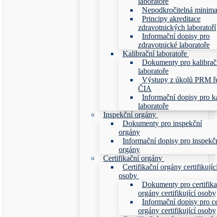
laboratoře
Nepodkročitelná minim
Principy akreditace
zdravotnických laboratoří
Informační dopisy pro
zdravotnické laboratoře
Kalibrační laboratoře
Dokumenty pro kalibrač
laboratoře
Výstupy z úkolů PRM ř
ČIA
Informační dopisy pro ka
laboratoře
Inspekční orgány
Dokumenty pro inspekční
orgány
Informační dopisy pro inspekč
orgány
Certifikační orgány
Certifikační orgány certifikujíc
osoby
Dokumenty pro certifika
orgány certifikující osoby
Informační dopisy pro ce
orgány certifikující osoby