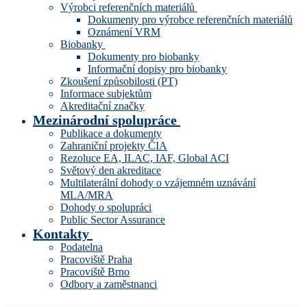
Výrobci referenčních materiálů
Dokumenty pro výrobce referenčních materiálů
Oznámení VRM
Biobanky
Dokumenty pro biobanky
Informační dopisy pro biobanky
Zkoušení způsobilosti (PT)
Informace subjektům
Akreditační značky
Mezinárodní spolupráce
Publikace a dokumenty
Zahraniční projekty ČIA
Rezoluce EA, ILAC, IAF, Global ACI
Světový den akreditace
Multilaterální dohody o vzájemném uznávání
MLA/MRA
Dohody o spolupráci
Public Sector Assurance
Kontakty
Podatelna
Pracoviště Praha
Pracoviště Brno
Odbory a zaměstnanci