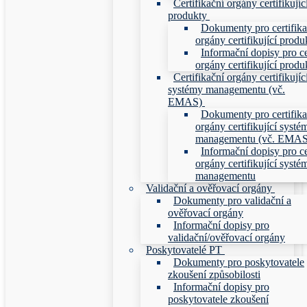
Certifikační orgány certifikujíc
produkty
Dokumenty pro certifika
orgány certifikující produ
Informační dopisy pro ce
orgány certifikující produ
Certifikační orgány certifikujíc
systémy managementu (vč.
EMAS)
Dokumenty pro certifika
orgány certifikující systé
managementu (vč. EMAS
Informační dopisy pro ce
orgány certifikující systé
managementu
Validační a ověřovací orgány
Dokumenty pro validační a
ověřovací orgány
Informační dopisy pro
validační/ověřovací orgány
Poskytovatelé PT
Dokumenty pro poskytovatele
zkoušení způsobilosti
Informační dopisy pro
poskytovatele zkoušení