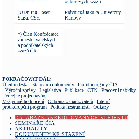
odborových svazů
JUDr. Ing. Josef
Právnická fakulta Univerzity
Staša, CSc.
Karlovy
*) Člen Konfederace
zaměstnavatelských
a podnikatelských
svazů ČR
POKRAČOVAT DÁL:
Úřední deska
Statutární dokumenty
Poradní orgány ČIA
Výroční zprávy
Legislativa
Publikace
CTN
Pracovní nabídky
Veřejné projednávání
Vzájemné hodnocení
Ochrana oznamovatelů
Interní
protikorupční program
Politika nestrannosti
Odkazy
DATABÁZE AKREDITOVANÝCH SUBJEKTŮ
SEMINÁŘE ČIA
AKTUALITY
DOKUMENTY KE STAŽENÍ