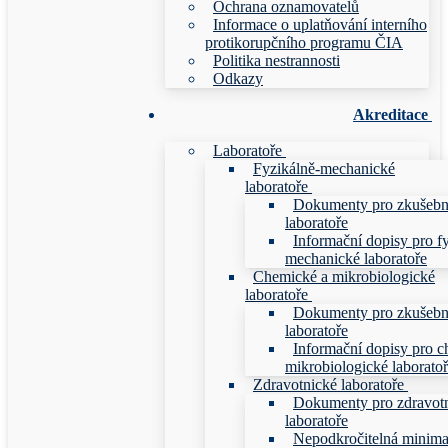
Ochrana oznamovatelů
Informace o uplatňování interního
protikorupčního programu ČIA
Politika nestrannosti
Odkazy
Akreditace
Laboratoře
Fyzikálně-mechanické
laboratoře
Dokumenty pro zkušebn
laboratoře
Informační dopisy pro f
mechanické laboratoře
Chemické a mikrobiologické
laboratoře
Dokumenty pro zkušebn
laboratoře
Informační dopisy pro c
mikrobiologické laborato
Zdravotnické laboratoře
Dokumenty pro zdravot
laboratoře
Nepodkročitelná minim