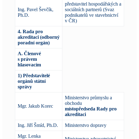
představitel hospodářských a
Ing. Pavel Ševčík,
sociálních partnerů (Svaz
Ph.D.
podnikatelů ve stavebnictví
v ČR)
4. Rada pro
akreditaci (odborný
poradní orgán)
A. Členové
s právem
hlasovacím
1) Představitelé
orgánů státní
správy
Ministerstvo průmyslu a
obchodu
Mgr. Jakub Korec
místopředseda
Rady pro
akreditaci
Ing. Jiří Šmíd, Ph.D.
Ministerstvo dopravy
Mgr. Lenka
Ministerstvo zdravotnictví