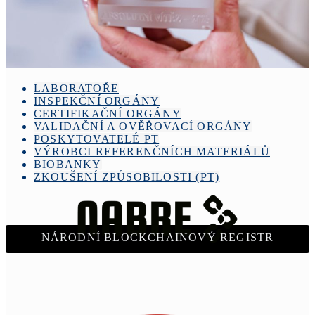
LABORATOŘE
INSPEKČNÍ ORGÁNY
CERTIFIKAČNÍ ORGÁNY
VALIDAČNÍ A OVĚŘOVACÍ ORGÁNY
POSKYTOVATELÉ PT
VÝROBCI REFERENČNÍCH MATERIÁLŮ
BIOBANKY
ZKOUŠENÍ ZPŮSOBILOSTI (PT)
NÁRODNÍ BLOCKCHAINOVÝ REGISTR