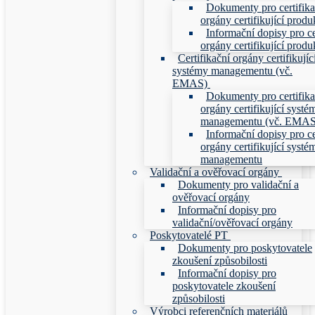
Dokumenty pro certifika
orgány certifikující produ
Informační dopisy pro ce
orgány certifikující produ
Certifikační orgány certifikujíc
systémy managementu (vč.
EMAS)
Dokumenty pro certifika
orgány certifikující systé
managementu (vč. EMAS
Informační dopisy pro ce
orgány certifikující systé
managementu
Validační a ověřovací orgány
Dokumenty pro validační a
ověřovací orgány
Informační dopisy pro
validační/ověřovací orgány
Poskytovatelé PT
Dokumenty pro poskytovatele
zkoušení způsobilosti
Informační dopisy pro
poskytovatele zkoušení
způsobilosti
Výrobci referenčních materiálů