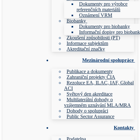
Dokumenty pro výrobce
referenčních materiálů
Oznámení VRM
Biobanky
Dokumenty pro biobanky
Informační dopisy pro bioban
Zkoušení způsobilosti (PT)
Informace subjektům
Akreditační značky
Mezinárodní spolupráce
Publikace a dokumenty
Zahraniční projekty ČIA
Rezoluce EA, ILAC, IAF, Global
ACI
Světový den akreditace
Multilaterální dohody o
vzájemném uznávání MLA/MRA
Dohody o spolupráci
Public Sector Assurance
Kontakty
Podatelna