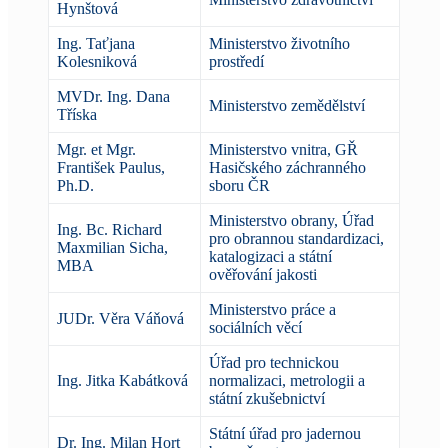
Hynštová
Ing. Taťjana
Ministerstvo životního
Kolesniková
prostředí
MVDr. Ing. Dana
Ministerstvo zemědělství
Tříska
Mgr. et Mgr.
Ministerstvo vnitra, GŘ
František Paulus,
Hasičského záchranného
Ph.D.
sboru ČR
Ministerstvo obrany, Úřad
Ing. Bc. Richard
pro obrannou standardizaci,
Maxmilian Sicha
,
katalogizaci a státní
MBA
ověřování jakosti
Ministerstvo práce a
JUDr. Věra Váňová
sociálních věcí
Úřad pro technickou
Ing. Jitka Kabátková
normalizaci, metrologii a
státní zkušebnictví
Státní úřad pro jadernou
Dr. Ing. Milan Hort