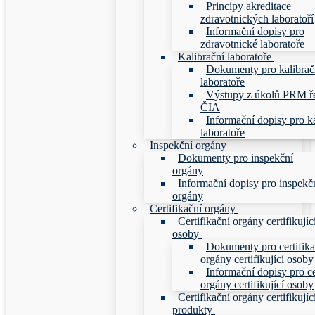
Principy akreditace
zdravotnických laboratoří
Informační dopisy pro
zdravotnické laboratoře
Kalibrační laboratoře
Dokumenty pro kalibrač
laboratoře
Výstupy z úkolů PRM ř
ČIA
Informační dopisy pro ka
laboratoře
Inspekční orgány
Dokumenty pro inspekční
orgány
Informační dopisy pro inspekč
orgány
Certifikační orgány
Certifikační orgány certifikujíc
osoby
Dokumenty pro certifika
orgány certifikující osoby
Informační dopisy pro ce
orgány certifikující osoby
Certifikační orgány certifikujíc
produkty