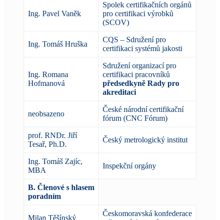
Spolek certifikačních orgánů
Ing. Pavel Vaněk
pro certifikaci výrobků
(SCOV)
CQS – Sdružení pro
Ing. Tomáš Hruška
certifikaci systémů jakosti
Sdružení organizací pro
Ing. Romana
certifikaci pracovníků
Hofmanová
předsedkyně Rady pro
akreditaci
České národní certifikační
neobsazeno
fórum (CNC Fórum)
prof. RNDr. Jiří
Český metrologický institut
Tesař, Ph.D.
Ing. Tomáš Zajíc,
Inspekční orgány
MBA
B. Členové s hlasem
poradním
Českomoravská konfederace
Milan Těšínský