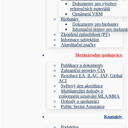
Dokumenty pro výrobce
referenčních materiálů
Oznámení VRM
Biobanky
Dokumenty pro biobanky
Informační dopisy pro bioban
Zkoušení způsobilosti (PT)
Informace subjektům
Akreditační značky
Mezinárodní spolupráce
Publikace a dokumenty
Zahraniční projekty ČIA
Rezoluce EA, ILAC, IAF, Global
ACI
Světový den akreditace
Multilaterální dohody o
vzájemném uznávání MLA/MRA
Dohody o spolupráci
Public Sector Assurance
Kontakty
Podatelna