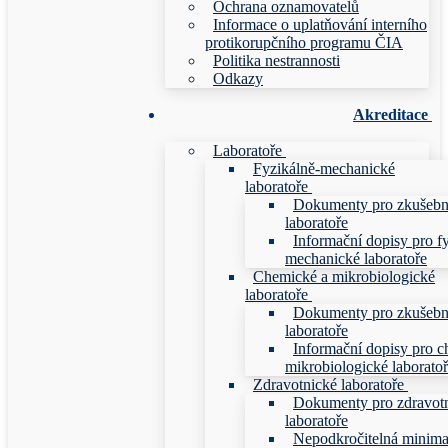
Ochrana oznamovatelů
Informace o uplatňování interního
protikorupčního programu ČIA
Politika nestrannosti
Odkazy
Akreditace
Laboratoře
Fyzikálně-mechanické
laboratoře
Dokumenty pro zkušebn
laboratoře
Informační dopisy pro f
mechanické laboratoře
Chemické a mikrobiologické
laboratoře
Dokumenty pro zkušebn
laboratoře
Informační dopisy pro c
mikrobiologické laborato
Zdravotnické laboratoře
Dokumenty pro zdravot
laboratoře
Nepodkročitelná minim