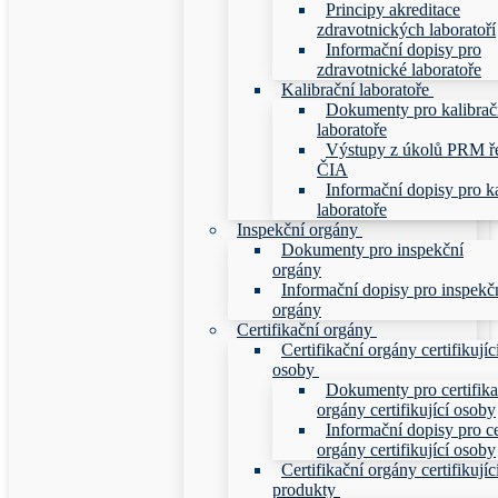
Principy akreditace
zdravotnických laboratoří
Informační dopisy pro
zdravotnické laboratoře
Kalibrační laboratoře
Dokumenty pro kalibrač
laboratoře
Výstupy z úkolů PRM ř
ČIA
Informační dopisy pro ka
laboratoře
Inspekční orgány
Dokumenty pro inspekční
orgány
Informační dopisy pro inspekč
orgány
Certifikační orgány
Certifikační orgány certifikujíc
osoby
Dokumenty pro certifika
orgány certifikující osoby
Informační dopisy pro ce
orgány certifikující osoby
Certifikační orgány certifikujíc
produkty