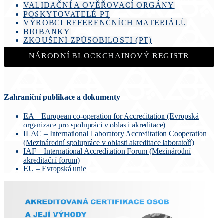
VALIDAČNÍ A OVĚŘOVACÍ ORGÁNY
POSKYTOVATELÉ PT
VÝROBCI REFERENČNÍCH MATERIÁLŮ
BIOBANKY
ZKOUŠENÍ ZPŮSOBILOSTI (PT)
NÁRODNÍ BLOCKCHAINOVÝ REGISTR
Zahraniční publikace a dokumenty
EA – European co-operation for Accreditation (Evropská
organizace pro spolupráci v oblasti akreditace)
ILAC – International Laboratory Accreditation Cooperation
(Mezinárodní spolupráce v oblasti akreditace laboratoří)
IAF – International Accreditation Forum (Mezinárodní
akreditační forum)
EU – Evropská unie