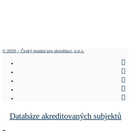
© 2026 – Český institut pro akreditaci, o.p.s.
Databáze akreditovaných subjektů