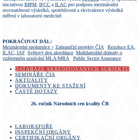
iniciativou
BIPM
,
IFCC
a
ILAC
pro podporu mezinárodní
srovnatelnosti výsledků, spolehlivosti a ekvivalence výsledků
měření v laboratorní medicíně.
POKRAČOVAT DÁL:
Mezinárodní spolupráce >
Zahraniční projekty ČIA
Rezoluce
EA,
ILAC, IAF
Světový den akreditace
Multilaterální dohody o
vzájemném uznávání MLA/MRA
Public Sector Assurance
DATABÁZE AKREDITOVANÝCH SUBJEKTŮ
SEMINÁŘE ČIA
AKTUALITY
DOKUMENTY KE STAŽENÍ
ČASTÉ DOTAZY
26. ročník Národních cen kvality ČR
LABORATOŘE
INSPEKČNÍ ORGÁNY
CERTIFIKAČNÍ ORGÁNY