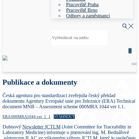
Pracoviště Praha
Pracoviště Brno
Odbory a zaměstnanci
Hledat:
Publikace a dokumenty
Česká agentura pro standardizaci zveřejnila český překlad
dokumentu Agentury Evropské unie pro železnice (ERA) Technical
document MNB – Assessment scheme 000MRA 1044 ver 1.1.
ERA 000MRA1044 ver_1_1
STÁHNOUT
Dubnový
Newsletter JCTLM
(Joint Committee for Traceability in
Laboratory Medicine) informuje o jmenování ing. M. Bednářové
zástupcem ILAC ve výkonném výboru
JCTLM
, který je společnou