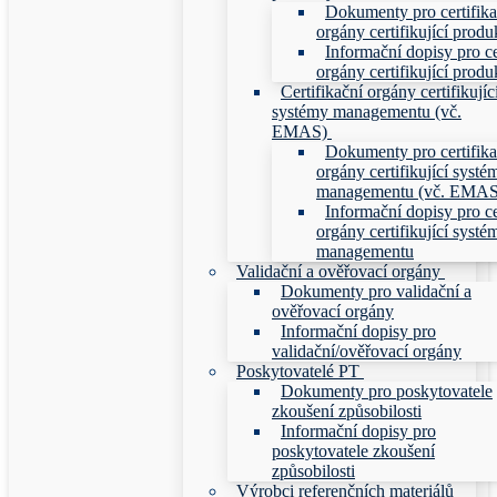
Dokumenty pro certifika
orgány certifikující produ
Informační dopisy pro ce
orgány certifikující produ
Certifikační orgány certifikujíc
systémy managementu (vč.
EMAS)
Dokumenty pro certifika
orgány certifikující systé
managementu (vč. EMAS
Informační dopisy pro ce
orgány certifikující systé
managementu
Validační a ověřovací orgány
Dokumenty pro validační a
ověřovací orgány
Informační dopisy pro
validační/ověřovací orgány
Poskytovatelé PT
Dokumenty pro poskytovatele
zkoušení způsobilosti
Informační dopisy pro
poskytovatele zkoušení
způsobilosti
Výrobci referenčních materiálů