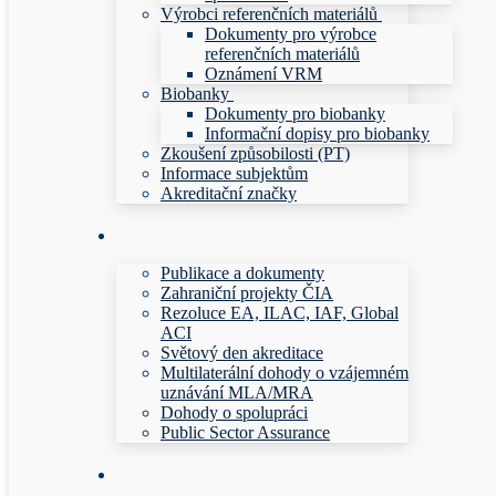
Výrobci referenčních materiálů
Dokumenty pro výrobce
referenčních materiálů
Oznámení VRM
Biobanky
Dokumenty pro biobanky
Informační dopisy pro biobanky
Zkoušení způsobilosti (PT)
Informace subjektům
Akreditační značky
Publikace a dokumenty
Zahraniční projekty ČIA
Rezoluce EA, ILAC, IAF, Global
ACI
Světový den akreditace
Multilaterální dohody o vzájemném
uznávání MLA/MRA
Dohody o spolupráci
Public Sector Assurance