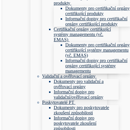
produkty
Dokumenty pro certifikační orgány
certifikující produkty
Informační dopisy pro certifikační
orgány certifikující produkty
Certifikační orgány certifikující
systémy managementu (vč.
EMAS)
Dokumenty pro certifikační orgány
certifikující systémy managementu
(vč. EMAS)
Informační dopisy pro certifikační
orgány certifikující systémy
managementu
Validační a ověřovací orgány
Dokumenty pro validační a
ověřovací orgány
Informační dopisy pro
validační/ověřovací orgány
Poskytovatelé PT
Dokumenty pro poskytovatele
zkoušení způsobilosti
Informační dopisy pro
poskytovatele zkoušení
způsobilosti