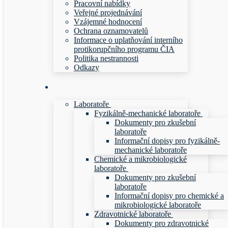
Pracovní nabídky
Veřejné projednávání
Vzájemné hodnocení
Ochrana oznamovatelů
Informace o uplatňování interního
protikorupčního programu ČIA
Politika nestrannosti
Odkazy
Laboratoře
Fyzikálně-mechanické laboratoře
Dokumenty pro zkušební
laboratoře
Informační dopisy pro fyzikálně-
mechanické laboratoře
Chemické a mikrobiologické
laboratoře
Dokumenty pro zkušební
laboratoře
Informační dopisy pro chemické a
mikrobiologické laboratoře
Zdravotnické laboratoře
Dokumenty pro zdravotnické