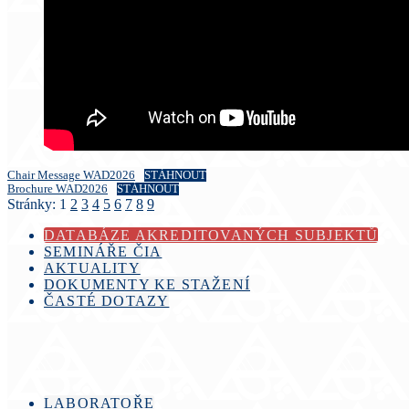
Chair Message WAD2026
STÁHNOUT
Brochure WAD2026
STÁHNOUT
Stránky:
1
2
3
4
5
6
7
8
9
DATABÁZE AKREDITOVANÝCH SUBJEKTŮ
SEMINÁŘE ČIA
AKTUALITY
DOKUMENTY KE STAŽENÍ
ČASTÉ DOTAZY
LABORATOŘE