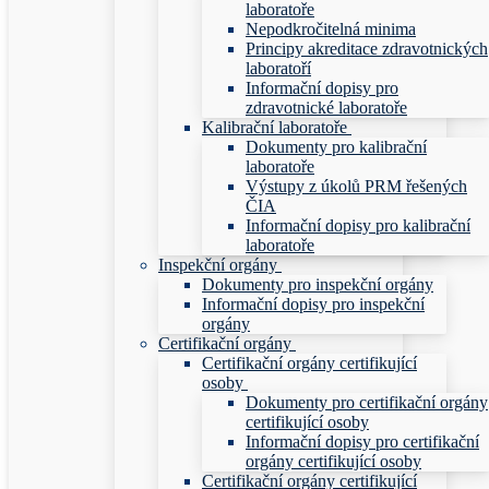
laboratoře
Nepodkročitelná minima
Principy akreditace zdravotnických
laboratoří
Informační dopisy pro
zdravotnické laboratoře
Kalibrační laboratoře
Dokumenty pro kalibrační
laboratoře
Výstupy z úkolů PRM řešených
ČIA
Informační dopisy pro kalibrační
laboratoře
Inspekční orgány
Dokumenty pro inspekční orgány
Informační dopisy pro inspekční
orgány
Certifikační orgány
Certifikační orgány certifikující
osoby
Dokumenty pro certifikační orgány
certifikující osoby
Informační dopisy pro certifikační
orgány certifikující osoby
Certifikační orgány certifikující