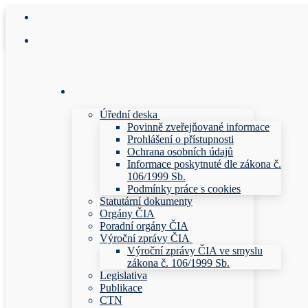
Přeskočit
Menu
Zavřeno
na
obsah
Úřední deska
Povinně zveřejňované informace
Prohlášení o přístupnosti
Ochrana osobních údajů
Informace poskytnuté dle zákona č.
106/1999 Sb.
Podmínky práce s cookies
Statutární dokumenty
Orgány ČIA
Poradní orgány ČIA
Výroční zprávy ČIA
Výroční zprávy ČIA ve smyslu
zákona č. 106/1999 Sb.
Legislativa
Publikace
CTN