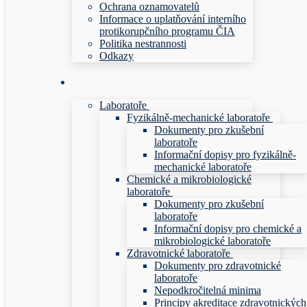
Ochrana oznamovatelů
Informace o uplatňování interního
protikorupčního programu ČIA
Politika nestrannosti
Odkazy
Laboratoře
Fyzikálně-mechanické laboratoře
Dokumenty pro zkušební
laboratoře
Informační dopisy pro fyzikálně-
mechanické laboratoře
Chemické a mikrobiologické
laboratoře
Dokumenty pro zkušební
laboratoře
Informační dopisy pro chemické a
mikrobiologické laboratoře
Zdravotnické laboratoře
Dokumenty pro zdravotnické
laboratoře
Nepodkročitelná minima
Principy akreditace zdravotnických