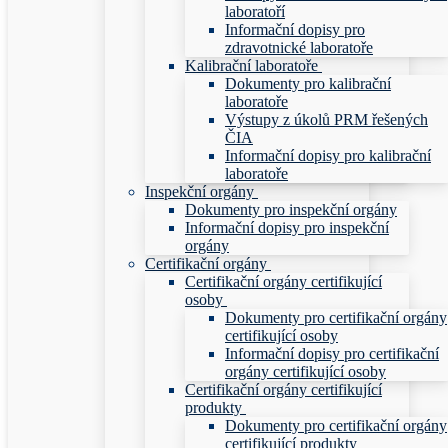
laboratoří
Informační dopisy pro
zdravotnické laboratoře
Kalibrační laboratoře
Dokumenty pro kalibrační
laboratoře
Výstupy z úkolů PRM řešených
ČIA
Informační dopisy pro kalibrační
laboratoře
Inspekční orgány
Dokumenty pro inspekční orgány
Informační dopisy pro inspekční
orgány
Certifikační orgány
Certifikační orgány certifikující
osoby
Dokumenty pro certifikační orgány
certifikující osoby
Informační dopisy pro certifikační
orgány certifikující osoby
Certifikační orgány certifikující
produkty
Dokumenty pro certifikační orgány
certifikující produkty