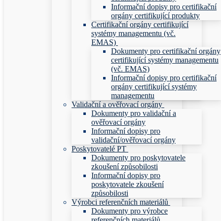
Informační dopisy pro certifikační
orgány certifikující produkty
Certifikační orgány certifikující
systémy managementu (vč.
EMAS)
Dokumenty pro certifikační orgány
certifikující systémy managementu
(vč. EMAS)
Informační dopisy pro certifikační
orgány certifikující systémy
managementu
Validační a ověřovací orgány
Dokumenty pro validační a
ověřovací orgány
Informační dopisy pro
validační/ověřovací orgány
Poskytovatelé PT
Dokumenty pro poskytovatele
zkoušení způsobilosti
Informační dopisy pro
poskytovatele zkoušení
způsobilosti
Výrobci referenčních materiálů
Dokumenty pro výrobce
referenčních materiálů