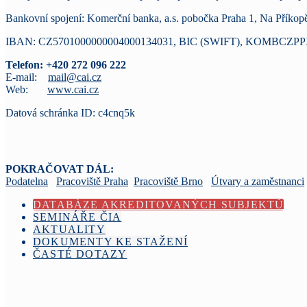
Bankovní spojení: Komerční banka, a.s. pobočka Praha 1, Na Příkop
IBAN: CZ5701000000004000134031, BIC (SWIFT), KOMBCZ
Telefon: +420 272 096 222
E-mail:
mail@cai.cz
Web:
www.cai.cz
Datová schránka ID: c4cnq5k
POKRAČOVAT DÁL:
Podatelna
Pracoviště Praha
Pracoviště Brno
Útvary a zaměstnanci
DATABÁZE AKREDITOVANÝCH SUBJEKTŮ
SEMINÁŘE ČIA
AKTUALITY
DOKUMENTY KE STAŽENÍ
ČASTÉ DOTAZY