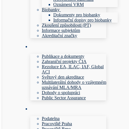
Oznámení VRM
Biobanky
Dokumenty pro biobanky
Informační dopisy pro biobanky
Zkoušení způsobilosti (PT)
Informace subjektům
Akreditační značky
Publikace a dokumenty
Zahraniční projekty ČIA
Rezoluce EA, ILAC, IAF, Global
ACI
Světový den akreditace
Multilaterální dohody o vzájemném
uznávání MLA/MRA
Dohody o spolupráci
Public Sector Assurance
Podatelna
Pracoviště Praha
Pracoviště Brno