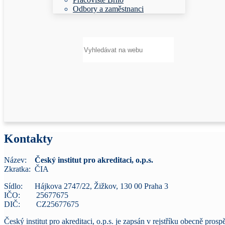
Odbory a zaměstnanci
Hledat:
Kontakty
Název:
Český institut pro akreditaci, o.p.s.
Zkratka: ČIA
Sídlo: Hájkova 2747/22, Žižkov, 130 00 Praha 3
IČO: 25677675
DIČ: CZ25677675
Český institut pro akreditaci, o.p.s. je zapsán v rejstříku obecně p