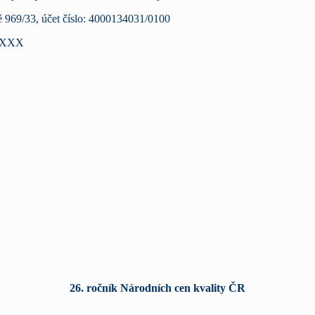
ě 969/33, účet číslo: 4000134031/0100
PPXXX
26. ročník Národních cen kvality ČR