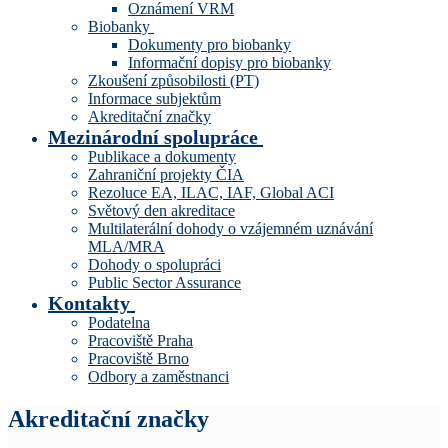
Oznámení VRM
Biobanky
Dokumenty pro biobanky
Informační dopisy pro biobanky
Zkoušení způsobilosti (PT)
Informace subjektům
Akreditační značky
Mezinárodní spolupráce
Publikace a dokumenty
Zahraniční projekty ČIA
Rezoluce EA, ILAC, IAF, Global ACI
Světový den akreditace
Multilaterální dohody o vzájemném uznávání
MLA/MRA
Dohody o spolupráci
Public Sector Assurance
Kontakty
Podatelna
Pracoviště Praha
Pracoviště Brno
Odbory a zaměstnanci
Akreditační značky