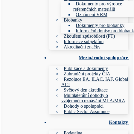
Dokumenty pro výrobce
referenčních materiálů
Oznámení VRM
Biobanky
Dokumenty pro biobanky
Informační dopisy pro bioban
Zkoušení způsobilosti (PT)
Informace subjektům
Akreditační značky
Mezinárodní spolupráce
Publikace a dokumenty
Zahraniční projekty ČIA
Rezoluce EA, ILAC, IAF, Global
ACI
Světový den akreditace
Multilaterální dohody o
vzájemném uznávání MLA/MRA
Dohody o spolupráci
Public Sector Assurance
Kontakty
Podatelna