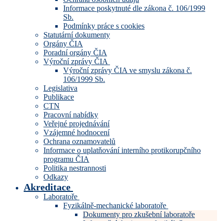
Informace poskytnuté dle zákona č. 106/1999
Sb.
Podmínky práce s cookies
Statutární dokumenty
Orgány ČIA
Poradní orgány ČIA
Výroční zprávy ČIA
Výroční zprávy ČIA ve smyslu zákona č.
106/1999 Sb.
Legislativa
Publikace
CTN
Pracovní nabídky
Veřejné projednávání
Vzájemné hodnocení
Ochrana oznamovatelů
Informace o uplatňování interního protikorupčního
programu ČIA
Politika nestrannosti
Odkazy
Akreditace
Laboratoře
Fyzikálně-mechanické laboratoře
Dokumenty pro zkušební laboratoře