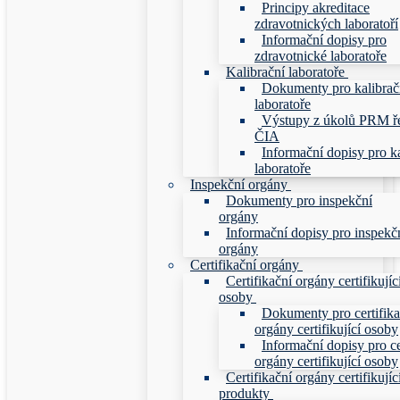
Principy akreditace
zdravotnických laboratoří
Informační dopisy pro
zdravotnické laboratoře
Kalibrační laboratoře
Dokumenty pro kalibrač
laboratoře
Výstupy z úkolů PRM ř
ČIA
Informační dopisy pro ka
laboratoře
Inspekční orgány
Dokumenty pro inspekční
orgány
Informační dopisy pro inspekč
orgány
Certifikační orgány
Certifikační orgány certifikujíc
osoby
Dokumenty pro certifika
orgány certifikující osoby
Informační dopisy pro ce
orgány certifikující osoby
Certifikační orgány certifikujíc
produkty