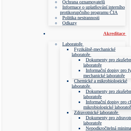
Ochrana oznamovatelů
Informace o uplatňování interního
protikorupčního programu ČIA
Politika nestrannosti
Odkazy
Akreditace
Laboratoře
Fyzikálně-mechanické
laboratoře
Dokumenty pro zkušebn
laboratoře
Informační dopisy pro f
mechanické laboratoře
Chemické a mikrobiologické
laboratoře
Dokumenty pro zkušebn
laboratoře
Informační dopisy pro c
mikrobiologické laborato
Zdravotnické laboratoře
Dokumenty pro zdravot
laboratoře
Nepodkročitelná minim