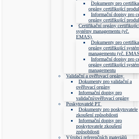
Dokumenty pro certifika
orgány certifikující produ
Informační dopisy pro ce
orgány certifikující produ
Certifikační orgány certifikujíc
systémy managementu (vč.
EMAS)
Dokumenty pro certifika
orgány certifikující systé
managementu (vč. EMAS
Informační dopisy pro ce
orgány certifikující systé
managementu
Validační a ověřovací orgány
Dokumenty pro validační a
ověřovací orgány
Informační dopisy pro
validační/ověřovací orgány
Poskytovatelé PT
Dokumenty pro poskytovatele
zkoušení způsobilosti
Informační dopisy pro
poskytovatele zkoušení
způsobilosti
Výrobci referenčních materiálů