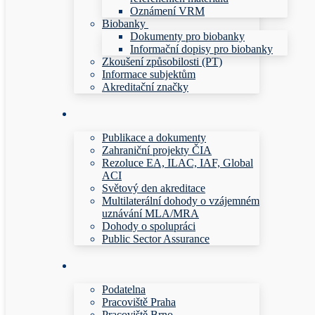
Oznámení VRM
Biobanky
Dokumenty pro biobanky
Informační dopisy pro biobanky
Zkoušení způsobilosti (PT)
Informace subjektům
Akreditační značky
Publikace a dokumenty
Zahraniční projekty ČIA
Rezoluce EA, ILAC, IAF, Global
ACI
Světový den akreditace
Multilaterální dohody o vzájemném
uznávání MLA/MRA
Dohody o spolupráci
Public Sector Assurance
Podatelna
Pracoviště Praha
Pracoviště Brno