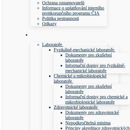
Ochrana oznamovatelů
Informace o uplatňování interního
protikorupčního programu ČIA
Politika nestrannosti
Odkazy
Laboratoře
Fyzikálně-mechanické laboratoře
Dokumenty pro zkušební
laboratoře
Informační dopisy pro fyzikálně-
mechanické laboratoře
Chemické a mikrobiologické
laboratoře
Dokumenty pro zkušební
laboratoře
Informační dopisy pro chemické a
mikrobiologické laboratoře
Zdravotnické laboratoře
Dokumenty pro zdravotnické
laboratoře
Nepodkročitelná minima
Principy akreditace zdravotnických