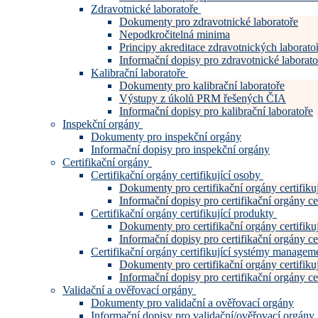
Zdravotnické laboratoře
Dokumenty pro zdravotnické laboratoře
Nepodkročitelná minima
Principy akreditace zdravotnických laboratoř
Informační dopisy pro zdravotnické laborato
Kalibrační laboratoře
Dokumenty pro kalibrační laboratoře
Výstupy z úkolů PRM řešených ČIA
Informační dopisy pro kalibrační laboratoře
Inspekční orgány
Dokumenty pro inspekční orgány
Informační dopisy pro inspekční orgány
Certifikační orgány
Certifikační orgány certifikující osoby
Dokumenty pro certifikační orgány certifiku
Informační dopisy pro certifikační orgány cer
Certifikační orgány certifikující produkty
Dokumenty pro certifikační orgány certifiku
Informační dopisy pro certifikační orgány cer
Certifikační orgány certifikující systémy manage
Dokumenty pro certifikační orgány certifi
Informační dopisy pro certifikační orgány c
Validační a ověřovací orgány
Dokumenty pro validační a ověřovací orgány
Informační dopisy pro validační/ověřovací orgány