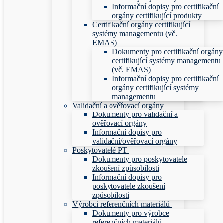
Informační dopisy pro certifikační
orgány certifikující produkty
Certifikační orgány certifikující
systémy managementu (vč.
EMAS)
Dokumenty pro certifikační orgány
certifikující systémy managementu
(vč. EMAS)
Informační dopisy pro certifikační
orgány certifikující systémy
managementu
Validační a ověřovací orgány
Dokumenty pro validační a
ověřovací orgány
Informační dopisy pro
validační/ověřovací orgány
Poskytovatelé PT
Dokumenty pro poskytovatele
zkoušení způsobilosti
Informační dopisy pro
poskytovatele zkoušení
způsobilosti
Výrobci referenčních materiálů
Dokumenty pro výrobce
referenčních materiálů