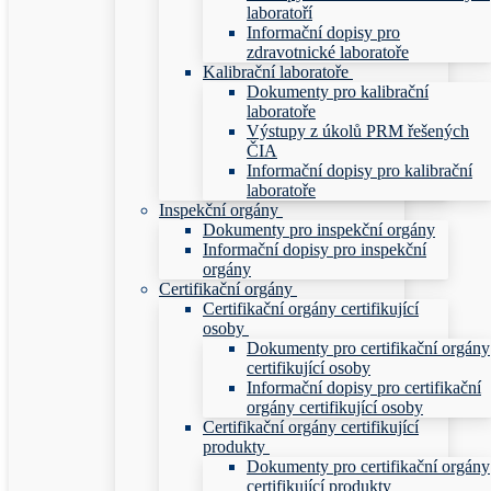
laboratoří
Informační dopisy pro
zdravotnické laboratoře
Kalibrační laboratoře
Dokumenty pro kalibrační
laboratoře
Výstupy z úkolů PRM řešených
ČIA
Informační dopisy pro kalibrační
laboratoře
Inspekční orgány
Dokumenty pro inspekční orgány
Informační dopisy pro inspekční
orgány
Certifikační orgány
Certifikační orgány certifikující
osoby
Dokumenty pro certifikační orgány
certifikující osoby
Informační dopisy pro certifikační
orgány certifikující osoby
Certifikační orgány certifikující
produkty
Dokumenty pro certifikační orgány
certifikující produkty