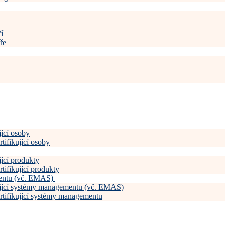
í
ře
jící osoby
tifikující osoby
jící produkty
tifikující produkty
mentu (vč. EMAS)
kující systémy managementu (vč. EMAS)
ertifikující systémy managementu