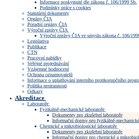
Informace poskytnuté dle zákona č. 106/1999 Sb.
Podmínky práce s cookies
Statutární dokumenty
Orgány ČIA
Poradní orgány ČIA
Výroční zprávy ČIA
Výroční zprávy ČIA ve smyslu zákona č. 106/199
Legislativa
Publikace
CTN
Pracovní nabídky
Veřejné projednávání
Vzájemné hodnocení
Ochrana oznamovatelů
Informace o uplatňování interního protikorupčního pro
Politika nestrannosti
Odkazy
Akreditace
Laboratoře
Fyzikálně-mechanické laboratoře
Dokumenty pro zkušební laboratoře
Informační dopisy pro fyzikálně-mechanické
Chemické a mikrobiologické laboratoře
Dokumenty pro zkušební laboratoře
Informační dopisy pro chemické a mikrobiol