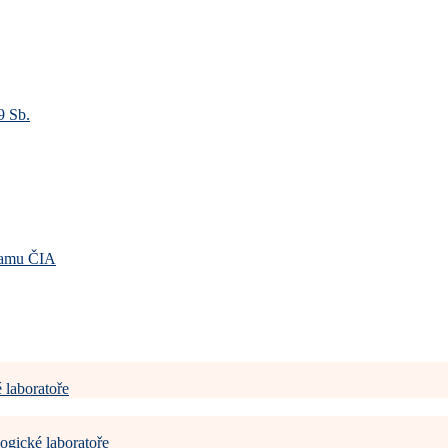
9 Sb.
gramu ČIA
 laboratoře
ogické laboratoře