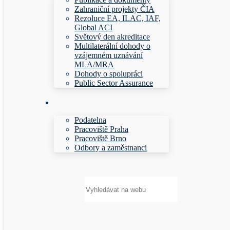
Zahraniční projekty ČIA
Rezoluce EA, ILAC, IAF,
Global ACI
Světový den akreditace
Multilaterální dohody o
vzájemném uznávání
MLA/MRA
Dohody o spolupráci
Public Sector Assurance
Podatelna
Pracoviště Praha
Pracoviště Brno
Odbory a zaměstnanci
Hledat: