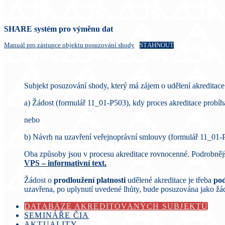
SHARE systém pro výměnu dat
Manuál pro zástupce objektu posuzování shody
STÁHNOUT
Subjekt posuzování shody, který má zájem o udělení akreditace
a) Žádost (formulář 11_01-P503), kdy proces akreditace probíh
nebo
b) Návrh na uzavření veřejnoprávní smlouvy (formulář 11_01-
Oba způsoby jsou v procesu akreditace rovnocenné. Podrobněj
VPS – informativní text.
Žádost o
prodloužení platnosti
udělené akreditace je třeba
pod
uzavřena, po uplynutí uvedené lhůty, bude posuzována jako žád
DATABÁZE AKREDITOVANÝCH SUBJEKTŮ
SEMINÁŘE ČIA
AKTUALITY