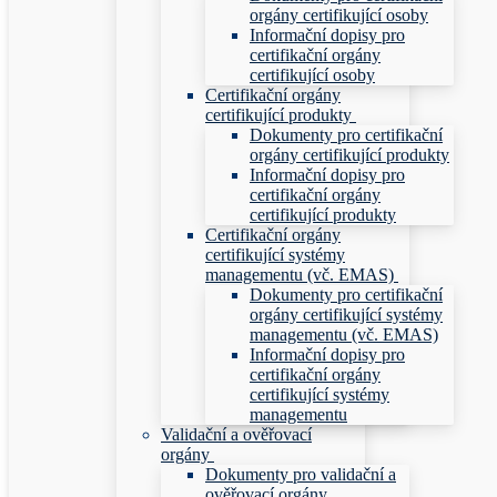
orgány certifikující osoby
Informační dopisy pro
certifikační orgány
certifikující osoby
Certifikační orgány
certifikující produkty
Dokumenty pro certifikační
orgány certifikující produkty
Informační dopisy pro
certifikační orgány
certifikující produkty
Certifikační orgány
certifikující systémy
managementu (vč. EMAS)
Dokumenty pro certifikační
orgány certifikující systémy
managementu (vč. EMAS)
Informační dopisy pro
certifikační orgány
certifikující systémy
managementu
Validační a ověřovací
orgány
Dokumenty pro validační a
ověřovací orgány