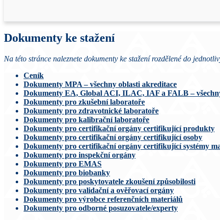
Dokumenty ke stažení
Na této stránce naleznete dokumenty ke stažení rozdělené do jednotliv
Ceník
Dokumenty MPA – všechny oblasti akreditace
Dokumenty EA, Global ACI, ILAC, IAF a FALB – všechny 
Dokumenty pro zkušební laboratoře
Dokumenty pro zdravotnické laboratoře
Dokumenty pro kalibrační laboratoře
Dokumenty pro certifikační orgány certifikující produkty
Dokumenty pro certifikační orgány certifikující osoby
Dokumenty pro certifikační orgány certifikující systémy
Dokumenty pro inspekční orgány
Dokumenty pro EMAS
Dokumenty pro biobanky
Dokumenty pro poskytovatele zkoušení způsobilosti
Dokumenty pro validační a ověřovací orgány
Dokumenty pro výrobce referenčních materiálů
Dokumenty pro odborné posuzovatele/experty