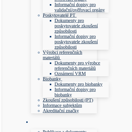
Informační dopisy pro
validační/ověřovací orgány
Poskytovatelé PT
Dokumenty pro
poskytovatele zkoušení
způsobilosti
Informační dopisy pro
poskytovatele zkoušení
způsobilosti
Výrobci referenčních
materiálů
Dokumenty pro výrobce
referenčních materiálů
Oznámení VRM
Biobanky
Dokumenty pro biobanky
Informační dopisy pro
biobanky
Zkoušení způsobilosti (PT)
Informace subjektům
Akreditační značky
Publikace a dokumenty