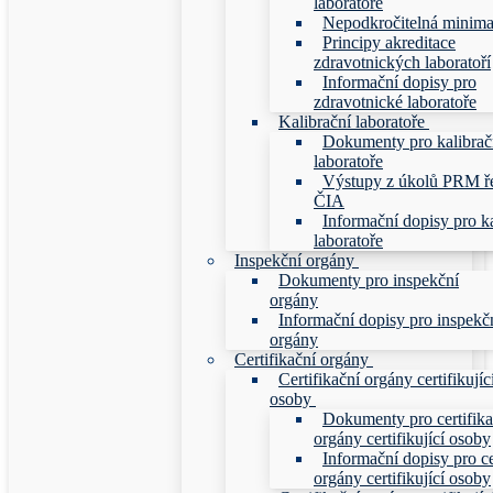
laboratoře
Nepodkročitelná minim
Principy akreditace
zdravotnických laboratoří
Informační dopisy pro
zdravotnické laboratoře
Kalibrační laboratoře
Dokumenty pro kalibrač
laboratoře
Výstupy z úkolů PRM ř
ČIA
Informační dopisy pro ka
laboratoře
Inspekční orgány
Dokumenty pro inspekční
orgány
Informační dopisy pro inspekč
orgány
Certifikační orgány
Certifikační orgány certifikujíc
osoby
Dokumenty pro certifika
orgány certifikující osoby
Informační dopisy pro ce
orgány certifikující osoby