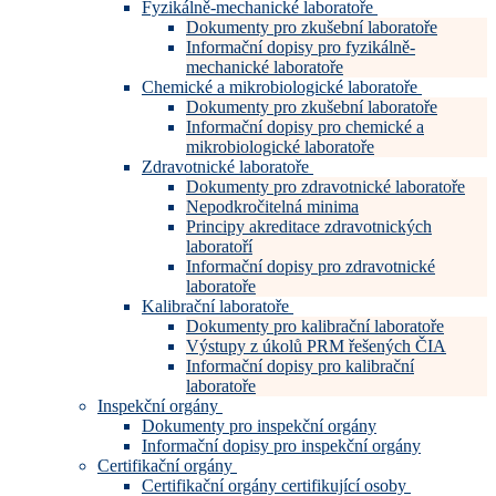
Fyzikálně-mechanické laboratoře
Dokumenty pro zkušební laboratoře
Informační dopisy pro fyzikálně-
mechanické laboratoře
Chemické a mikrobiologické laboratoře
Dokumenty pro zkušební laboratoře
Informační dopisy pro chemické a
mikrobiologické laboratoře
Zdravotnické laboratoře
Dokumenty pro zdravotnické laboratoře
Nepodkročitelná minima
Principy akreditace zdravotnických
laboratoří
Informační dopisy pro zdravotnické
laboratoře
Kalibrační laboratoře
Dokumenty pro kalibrační laboratoře
Výstupy z úkolů PRM řešených ČIA
Informační dopisy pro kalibrační
laboratoře
Inspekční orgány
Dokumenty pro inspekční orgány
Informační dopisy pro inspekční orgány
Certifikační orgány
Certifikační orgány certifikující osoby