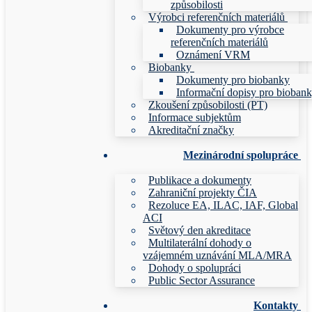
způsobilosti
Výrobci referenčních materiálů
Dokumenty pro výrobce
referenčních materiálů
Oznámení VRM
Biobanky
Dokumenty pro biobanky
Informační dopisy pro bioban
Zkoušení způsobilosti (PT)
Informace subjektům
Akreditační značky
Mezinárodní spolupráce
Publikace a dokumenty
Zahraniční projekty ČIA
Rezoluce EA, ILAC, IAF, Global
ACI
Světový den akreditace
Multilaterální dohody o
vzájemném uznávání MLA/MRA
Dohody o spolupráci
Public Sector Assurance
Kontakty