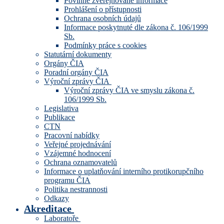
Povinně zveřejňované informace
Prohlášení o přístupnosti
Ochrana osobních údajů
Informace poskytnuté dle zákona č. 106/1999
Sb.
Podmínky práce s cookies
Statutární dokumenty
Orgány ČIA
Poradní orgány ČIA
Výroční zprávy ČIA
Výroční zprávy ČIA ve smyslu zákona č.
106/1999 Sb.
Legislativa
Publikace
CTN
Pracovní nabídky
Veřejné projednávání
Vzájemné hodnocení
Ochrana oznamovatelů
Informace o uplatňování interního protikorupčního
programu ČIA
Politika nestrannosti
Odkazy
Akreditace
Laboratoře