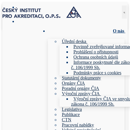
Přeskočit
Menu
Zavřeno
na
obsah
O nás
Úřední deska
Povinně zveřejňované informa
Prohlášení o přístupnosti
Ochrana osobních údajů
Informace poskytnuté dle zák
č. 106/1999 Sb.
Podmínky práce s cookies
Statutární dokumenty
Orgány ČIA
Poradní orgány ČIA
Výroční zprávy ČIA
Výroční zprávy ČIA ve smysl
zákona č. 106/1999 Sb.
Legislativa
Publikace
CTN
Pracovní nabídky