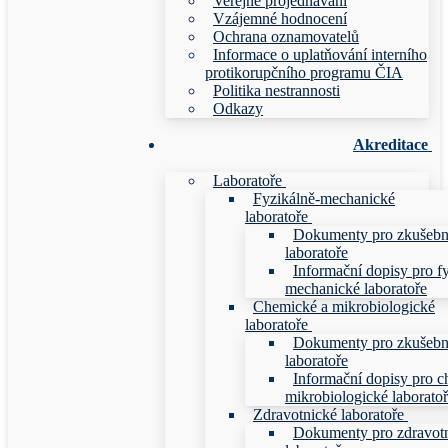
Veřejné projednávání
Vzájemné hodnocení
Ochrana oznamovatelů
Informace o uplatňování interního
protikorupčního programu ČIA
Politika nestrannosti
Odkazy
Akreditace
Laboratoře
Fyzikálně-mechanické
laboratoře
Dokumenty pro zkušebn
laboratoře
Informační dopisy pro f
mechanické laboratoře
Chemické a mikrobiologické
laboratoře
Dokumenty pro zkušebn
laboratoře
Informační dopisy pro c
mikrobiologické laborato
Zdravotnické laboratoře
Dokumenty pro zdravot