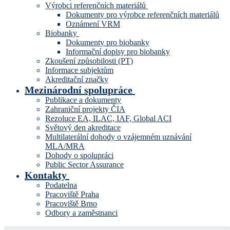
Výrobci referenčních materiálů
Dokumenty pro výrobce referenčních materiálů
Oznámení VRM
Biobanky
Dokumenty pro biobanky
Informační dopisy pro biobanky
Zkoušení způsobilosti (PT)
Informace subjektům
Akreditační značky
Mezinárodní spolupráce
Publikace a dokumenty
Zahraniční projekty ČIA
Rezoluce EA, ILAC, IAF, Global ACI
Světový den akreditace
Multilaterální dohody o vzájemném uznávání
MLA/MRA
Dohody o spolupráci
Public Sector Assurance
Kontakty
Podatelna
Pracoviště Praha
Pracoviště Brno
Odbory a zaměstnanci