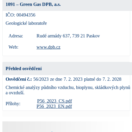
1091 – Green Gas DPB, a.s.
IČO:
00494356
Geologické laboratoře
Adresa:
Rudé armády 637, 739 21 Paskov
Web:
www.dpb.cz
Přehled osvědčení
Osvědčení č.:
56/2023
ze dne
7. 2. 2023
platné do
7. 2. 2028
Chemické analýzy půdního vzduchu, bioplynu, skládkových plynů
a ovzduší.
P56_2023_CS.pdf
Přílohy:
P56_2023_EN.pdf