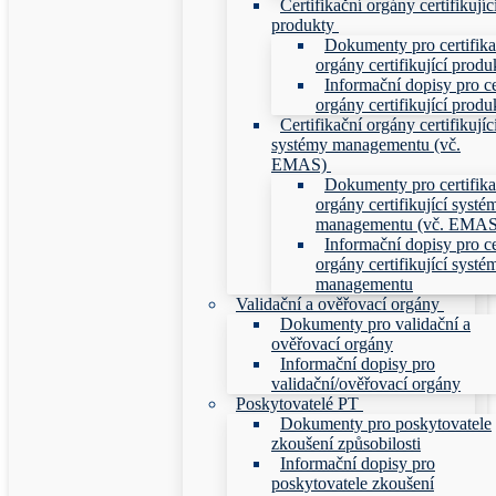
Certifikační orgány certifikujíc
produkty
Dokumenty pro certifika
orgány certifikující produ
Informační dopisy pro ce
orgány certifikující produ
Certifikační orgány certifikujíc
systémy managementu (vč.
EMAS)
Dokumenty pro certifika
orgány certifikující systé
managementu (vč. EMAS
Informační dopisy pro ce
orgány certifikující systé
managementu
Validační a ověřovací orgány
Dokumenty pro validační a
ověřovací orgány
Informační dopisy pro
validační/ověřovací orgány
Poskytovatelé PT
Dokumenty pro poskytovatele
zkoušení způsobilosti
Informační dopisy pro
poskytovatele zkoušení