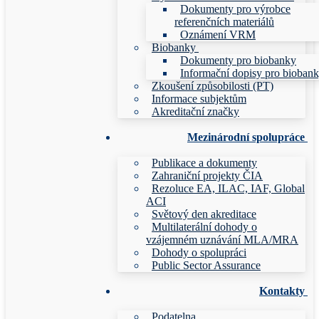
Dokumenty pro výrobce
referenčních materiálů
Oznámení VRM
Biobanky
Dokumenty pro biobanky
Informační dopisy pro bioban
Zkoušení způsobilosti (PT)
Informace subjektům
Akreditační značky
Mezinárodní spolupráce
Publikace a dokumenty
Zahraniční projekty ČIA
Rezoluce EA, ILAC, IAF, Global
ACI
Světový den akreditace
Multilaterální dohody o
vzájemném uznávání MLA/MRA
Dohody o spolupráci
Public Sector Assurance
Kontakty
Podatelna