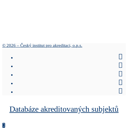
© 2026 – Český institut pro akreditaci, o.p.s.
Databáze akreditovaných subjektů