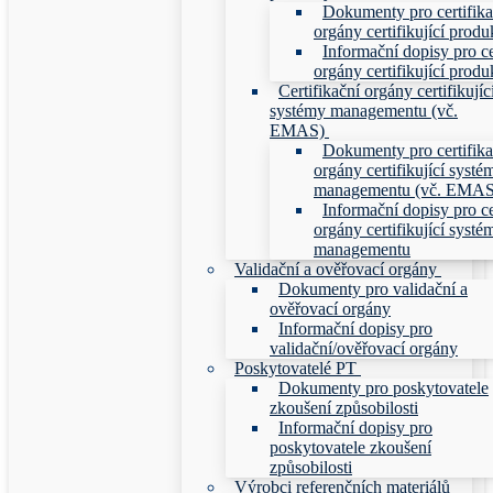
Dokumenty pro certifika
orgány certifikující produ
Informační dopisy pro ce
orgány certifikující produ
Certifikační orgány certifikujíc
systémy managementu (vč.
EMAS)
Dokumenty pro certifika
orgány certifikující systé
managementu (vč. EMAS
Informační dopisy pro ce
orgány certifikující systé
managementu
Validační a ověřovací orgány
Dokumenty pro validační a
ověřovací orgány
Informační dopisy pro
validační/ověřovací orgány
Poskytovatelé PT
Dokumenty pro poskytovatele
zkoušení způsobilosti
Informační dopisy pro
poskytovatele zkoušení
způsobilosti
Výrobci referenčních materiálů