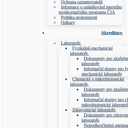
Ochrana oznamovatelů
Informace o uplatňování interního
protikorupčního programu ČIA
Politika nestrannosti
Odkazy
Akreditace
Laboratoře
Fyzikálně-mechanické
laboratoře
Dokumenty pro zkušebn
laboratoře
Informační dopisy pro f
mechanické laboratoře
Chemické a mikrobiologické
laboratoře
Dokumenty pro zkušebn
laboratoře
Informační dopisy pro c
mikrobiologické laborato
Zdravotnické laboratoře
Dokumenty pro zdravot
laboratoře
Nepodkročitelná minim