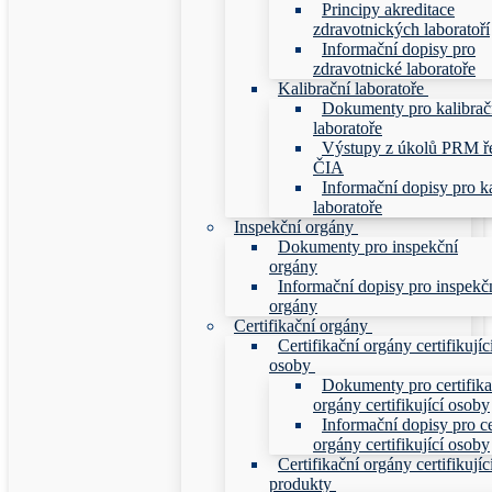
Principy akreditace
zdravotnických laboratoří
Informační dopisy pro
zdravotnické laboratoře
Kalibrační laboratoře
Dokumenty pro kalibrač
laboratoře
Výstupy z úkolů PRM ř
ČIA
Informační dopisy pro ka
laboratoře
Inspekční orgány
Dokumenty pro inspekční
orgány
Informační dopisy pro inspekč
orgány
Certifikační orgány
Certifikační orgány certifikujíc
osoby
Dokumenty pro certifika
orgány certifikující osoby
Informační dopisy pro ce
orgány certifikující osoby
Certifikační orgány certifikujíc
produkty