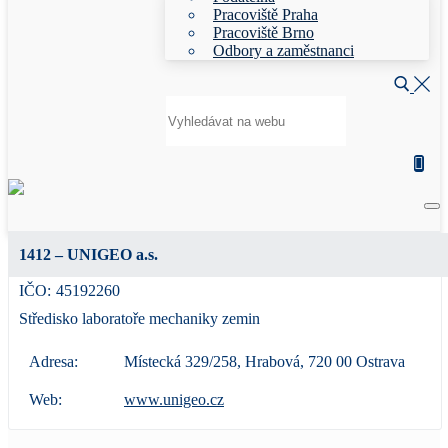
Pracoviště Praha
Pracoviště Brno
Odbory a zaměstnanci
Hledat:
1412 – UNIGEO a.s.
IČO:
45192260
Středisko laboratoře mechaniky zemin
Adresa:
Místecká 329/258, Hrabová, 720 00 Ostrava
Web:
www.unigeo.cz