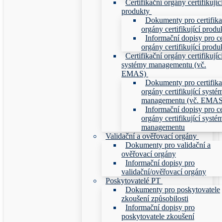
Certifikační orgány certifikujíc
produkty
Dokumenty pro certifika
orgány certifikující produ
Informační dopisy pro ce
orgány certifikující produ
Certifikační orgány certifikujíc
systémy managementu (vč.
EMAS)
Dokumenty pro certifika
orgány certifikující systé
managementu (vč. EMAS
Informační dopisy pro ce
orgány certifikující systé
managementu
Validační a ověřovací orgány
Dokumenty pro validační a
ověřovací orgány
Informační dopisy pro
validační/ověřovací orgány
Poskytovatelé PT
Dokumenty pro poskytovatele
zkoušení způsobilosti
Informační dopisy pro
poskytovatele zkoušení