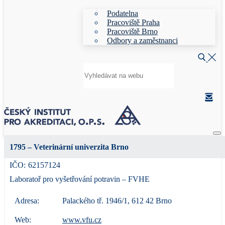
Podatelna
Pracoviště Praha
Pracoviště Brno
Odbory a zaměstnanci
Hledat:
1795 – Veterinární univerzita Brno
IČO:
62157124
Laboratoř pro vyšetřování potravin – FVHE
Adresa:
Palackého tř. 1946/1, 612 42 Brno
Web:
www.vfu.cz