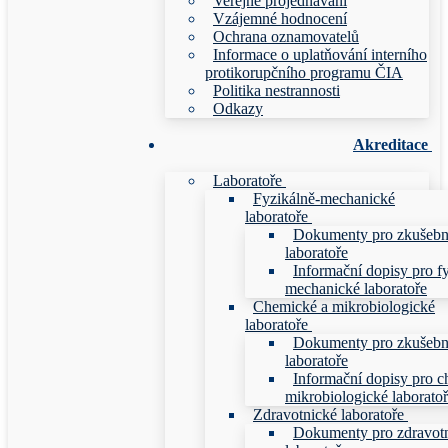
Veřejné projednávání
Vzájemné hodnocení
Ochrana oznamovatelů
Informace o uplatňování interního
protikorupčního programu ČIA
Politika nestrannosti
Odkazy
Akreditace
Laboratoře
Fyzikálně-mechanické
laboratoře
Dokumenty pro zkušebn
laboratoře
Informační dopisy pro f
mechanické laboratoře
Chemické a mikrobiologické
laboratoře
Dokumenty pro zkušebn
laboratoře
Informační dopisy pro c
mikrobiologické laborato
Zdravotnické laboratoře
Dokumenty pro zdravot