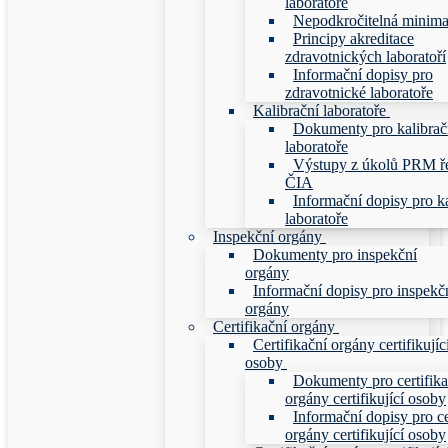
laboratoře
Nepodkročitelná minim
Principy akreditace
zdravotnických laboratoří
Informační dopisy pro
zdravotnické laboratoře
Kalibrační laboratoře
Dokumenty pro kalibrač
laboratoře
Výstupy z úkolů PRM ř
ČIA
Informační dopisy pro ka
laboratoře
Inspekční orgány
Dokumenty pro inspekční
orgány
Informační dopisy pro inspekč
orgány
Certifikační orgány
Certifikační orgány certifikujíc
osoby
Dokumenty pro certifika
orgány certifikující osoby
Informační dopisy pro ce
orgány certifikující osoby