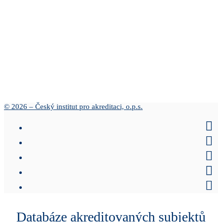
© 2026 – Český institut pro akreditaci, o.p.s.
Databáze akreditovaných subjektů