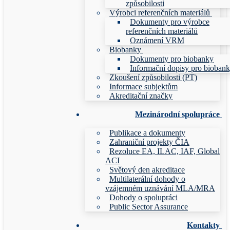
způsobilosti
Výrobci referenčních materiálů
Dokumenty pro výrobce
referenčních materiálů
Oznámení VRM
Biobanky
Dokumenty pro biobanky
Informační dopisy pro bioban
Zkoušení způsobilosti (PT)
Informace subjektům
Akreditační značky
Mezinárodní spolupráce
Publikace a dokumenty
Zahraniční projekty ČIA
Rezoluce EA, ILAC, IAF, Global
ACI
Světový den akreditace
Multilaterální dohody o
vzájemném uznávání MLA/MRA
Dohody o spolupráci
Public Sector Assurance
Kontakty