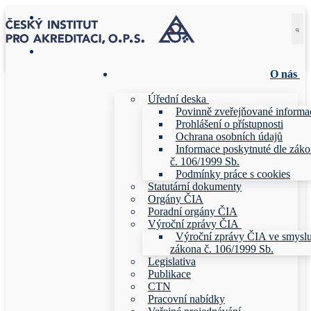
Přeskočit
Menu
Zavřeno
na
obsah
O nás
Úřední deska
Povinně zveřejňované informa
Prohlášení o přístupnosti
Ochrana osobních údajů
Informace poskytnuté dle zák
č. 106/1999 Sb.
Podmínky práce s cookies
Statutární dokumenty
Orgány ČIA
Poradní orgány ČIA
Výroční zprávy ČIA
Výroční zprávy ČIA ve smysl
zákona č. 106/1999 Sb.
Legislativa
Publikace
CTN
Pracovní nabídky