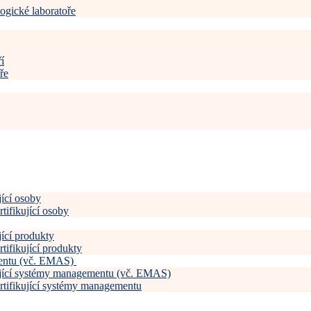
ogické laboratoře
í
ře
jící osoby
tifikující osoby
jící produkty
tifikující produkty
mentu (vč. EMAS)
kující systémy managementu (vč. EMAS)
ertifikující systémy managementu