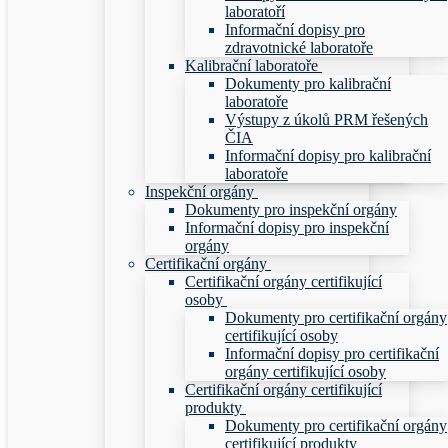
laboratoří
Informační dopisy pro
zdravotnické laboratoře
Kalibrační laboratoře
Dokumenty pro kalibrační
laboratoře
Výstupy z úkolů PRM řešených
ČIA
Informační dopisy pro kalibrační
laboratoře
Inspekční orgány
Dokumenty pro inspekční orgány
Informační dopisy pro inspekční
orgány
Certifikační orgány
Certifikační orgány certifikující
osoby
Dokumenty pro certifikační orgány
certifikující osoby
Informační dopisy pro certifikační
orgány certifikující osoby
Certifikační orgány certifikující
produkty
Dokumenty pro certifikační orgány
certifikující produkty