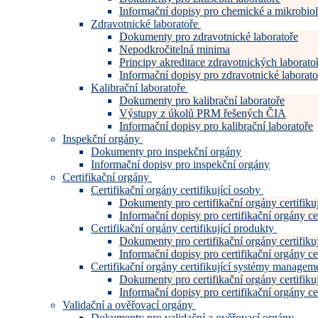
Informační dopisy pro chemické a mikrobiol
Zdravotnické laboratoře
Dokumenty pro zdravotnické laboratoře
Nepodkročitelná minima
Principy akreditace zdravotnických laboratoř
Informační dopisy pro zdravotnické laborato
Kalibrační laboratoře
Dokumenty pro kalibrační laboratoře
Výstupy z úkolů PRM řešených ČIA
Informační dopisy pro kalibrační laboratoře
Inspekční orgány
Dokumenty pro inspekční orgány
Informační dopisy pro inspekční orgány
Certifikační orgány
Certifikační orgány certifikující osoby
Dokumenty pro certifikační orgány certifiku
Informační dopisy pro certifikační orgány cer
Certifikační orgány certifikující produkty
Dokumenty pro certifikační orgány certifiku
Informační dopisy pro certifikační orgány cer
Certifikační orgány certifikující systémy manage
Dokumenty pro certifikační orgány certifi
Informační dopisy pro certifikační orgány c
Validační a ověřovací orgány
Dokumenty pro validační a ověřovací orgány