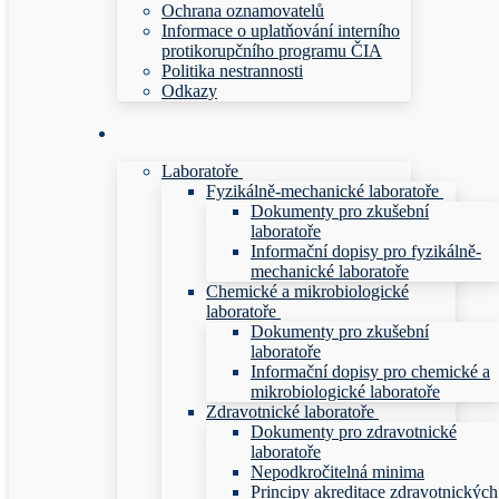
Ochrana oznamovatelů
Informace o uplatňování interního
protikorupčního programu ČIA
Politika nestrannosti
Odkazy
Laboratoře
Fyzikálně-mechanické laboratoře
Dokumenty pro zkušební
laboratoře
Informační dopisy pro fyzikálně-
mechanické laboratoře
Chemické a mikrobiologické
laboratoře
Dokumenty pro zkušební
laboratoře
Informační dopisy pro chemické a
mikrobiologické laboratoře
Zdravotnické laboratoře
Dokumenty pro zdravotnické
laboratoře
Nepodkročitelná minima
Principy akreditace zdravotnických