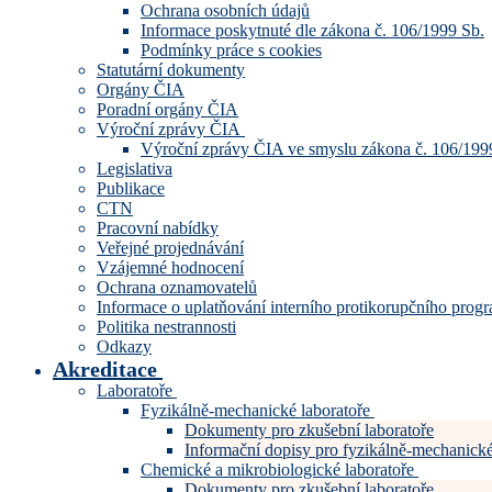
Ochrana osobních údajů
Informace poskytnuté dle zákona č. 106/1999 Sb.
Podmínky práce s cookies
Statutární dokumenty
Orgány ČIA
Poradní orgány ČIA
Výroční zprávy ČIA
Výroční zprávy ČIA ve smyslu zákona č. 106/199
Legislativa
Publikace
CTN
Pracovní nabídky
Veřejné projednávání
Vzájemné hodnocení
Ochrana oznamovatelů
Informace o uplatňování interního protikorupčního pro
Politika nestrannosti
Odkazy
Akreditace
Laboratoře
Fyzikálně-mechanické laboratoře
Dokumenty pro zkušební laboratoře
Informační dopisy pro fyzikálně-mechanické
Chemické a mikrobiologické laboratoře
Dokumenty pro zkušební laboratoře