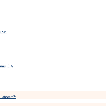
9 Sb.
gramu ČIA
 laboratoře