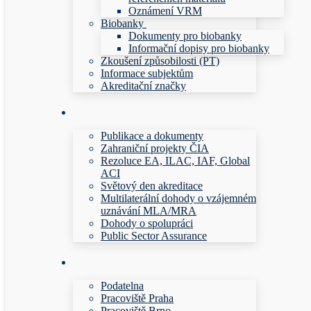
Oznámení VRM
Biobanky
Dokumenty pro biobanky
Informační dopisy pro biobanky
Zkoušení způsobilosti (PT)
Informace subjektům
Akreditační značky
Publikace a dokumenty
Zahraniční projekty ČIA
Rezoluce EA, ILAC, IAF, Global
ACI
Světový den akreditace
Multilaterální dohody o vzájemném
uznávání MLA/MRA
Dohody o spolupráci
Public Sector Assurance
Podatelna
Pracoviště Praha
Pracoviště Brno