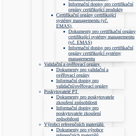
Informační dopisy pro certifikační
orgány certifikující produkty
Certifikační orgány certifikující
systémy managementu (vč.
EMAS)
Dokumenty pro certifikační orgány
certifikující systémy managementu
(vč. EMAS)
Informační dopisy pro certifikační
orgány certifikující systémy
managementu
Validační a ověřovací orgány
Dokumenty pro validační a
ověřovací orgány
Informační dopisy pro
validační/ověřovací orgány
Poskytovatelé PT
Dokumenty pro poskytovatele
zkoušení způsobilosti
Informační dopisy pro
poskytovatele zkoušení
způsobilosti
Výrobci referenčních materiálů
Dokumenty pro výrobce
referenčních materiálů