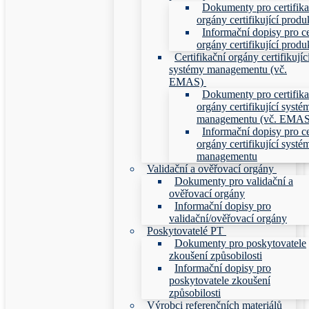
Dokumenty pro certifika
orgány certifikující produ
Informační dopisy pro ce
orgány certifikující produ
Certifikační orgány certifikujíc
systémy managementu (vč.
EMAS)
Dokumenty pro certifika
orgány certifikující systé
managementu (vč. EMAS
Informační dopisy pro ce
orgány certifikující systé
managementu
Validační a ověřovací orgány
Dokumenty pro validační a
ověřovací orgány
Informační dopisy pro
validační/ověřovací orgány
Poskytovatelé PT
Dokumenty pro poskytovatele
zkoušení způsobilosti
Informační dopisy pro
poskytovatele zkoušení
způsobilosti
Výrobci referenčních materiálů