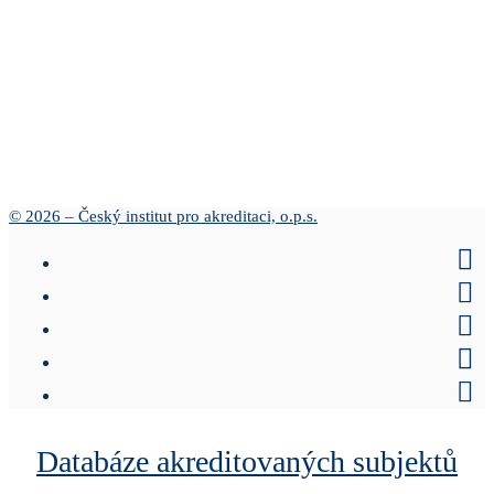
© 2026 – Český institut pro akreditaci, o.p.s.
Databáze akreditovaných subjektů