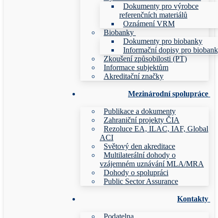
Dokumenty pro výrobce
referenčních materiálů
Oznámení VRM
Biobanky
Dokumenty pro biobanky
Informační dopisy pro bioban
Zkoušení způsobilosti (PT)
Informace subjektům
Akreditační značky
Mezinárodní spolupráce
Publikace a dokumenty
Zahraniční projekty ČIA
Rezoluce EA, ILAC, IAF, Global
ACI
Světový den akreditace
Multilaterální dohody o
vzájemném uznávání MLA/MRA
Dohody o spolupráci
Public Sector Assurance
Kontakty
Podatelna