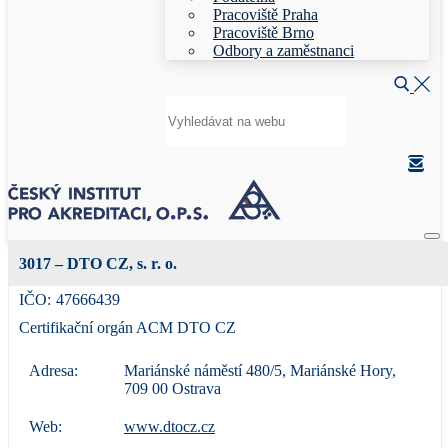
Pracoviště Praha
Pracoviště Brno
Odbory a zaměstnanci
Hledat:
3017 – DTO CZ, s. r. o.
IČO:
47666439
Certifikační orgán ACM DTO CZ
Adresa:
Mariánské náměstí 480/5, Mariánské Hory,
709 00 Ostrava
Web:
www.dtocz.cz