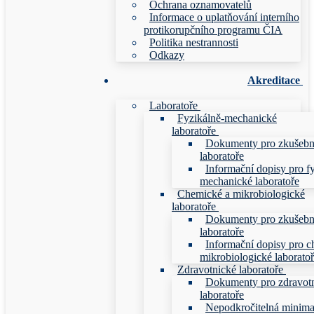
Ochrana oznamovatelů
Informace o uplatňování interního
protikorupčního programu ČIA
Politika nestrannosti
Odkazy
Akreditace
Laboratoře
Fyzikálně-mechanické
laboratoře
Dokumenty pro zkušebn
laboratoře
Informační dopisy pro f
mechanické laboratoře
Chemické a mikrobiologické
laboratoře
Dokumenty pro zkušebn
laboratoře
Informační dopisy pro c
mikrobiologické laborato
Zdravotnické laboratoře
Dokumenty pro zdravot
laboratoře
Nepodkročitelná minim