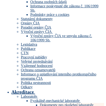
Ochrana osobních údajů
Informace poskytnuté dle zákona č. 106/1999
Sb.
Podmínky práce s cookies
Statutární dokumenty
Orgány ČIA
Poradní orgány ČIA
Výroční zprávy ČIA
Výroční zprávy ČIA ve smyslu zákona č.
106/1999 Sb.
Legislativa
Publikace
CTN
Pracovní nabídky
Veřejné projednávání
Vzájemné hodnocení
Ochrana oznamovatelů
Informace o uplatňování interního protikorupčního
programu ČIA
Politika nestrannosti
Odkazy
Akreditace
Laboratoře
Fyzikálně-mechanické laboratoře
Dokumenty pro zkušební laboratoře