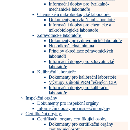
Informační dopisy pro fyzikálně-
mechanické laboratoře
Chemické a mikrobiologické laboratoře
Dokumenty pro zkušební laboratoře
Informační dopisy pro chemické a
mikrobiologické laboratoře
Zdravotnické laboratoře
Dokumenty pro zdravotnické laboratoře
Nepodkročitelná minima
Principy akreditace zdravotnických
laboratoří
Informační dopisy pro zdravotnické
laboratoře
Kalibrační laboratoře
Dokumenty pro kalibrační laboratoře
Výstupy z úkolů PRM řešených ČIA
Informační dopisy pro kalibrační
laboratoře
Inspekční orgány
Dokumenty pro inspekční orgány
Informační dopisy pro inspekční orgány
Certifikační orgány
Certifikační orgány certifikující osoby
Dokumenty pro certifikační orgány
certifikující osoby