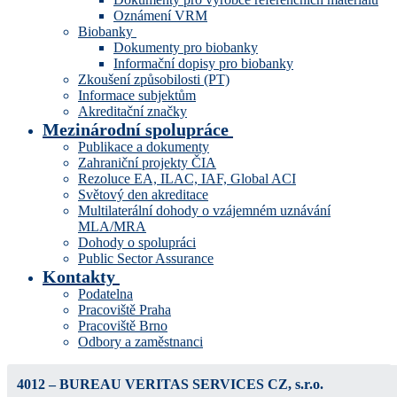
Oznámení VRM
Biobanky
Dokumenty pro biobanky
Informační dopisy pro biobanky
Zkoušení způsobilosti (PT)
Informace subjektům
Akreditační značky
Mezinárodní spolupráce
Publikace a dokumenty
Zahraniční projekty ČIA
Rezoluce EA, ILAC, IAF, Global ACI
Světový den akreditace
Multilaterální dohody o vzájemném uznávání
MLA/MRA
Dohody o spolupráci
Public Sector Assurance
Kontakty
Podatelna
Pracoviště Praha
Pracoviště Brno
Odbory a zaměstnanci
4012 – BUREAU VERITAS SERVICES CZ, s.r.o.