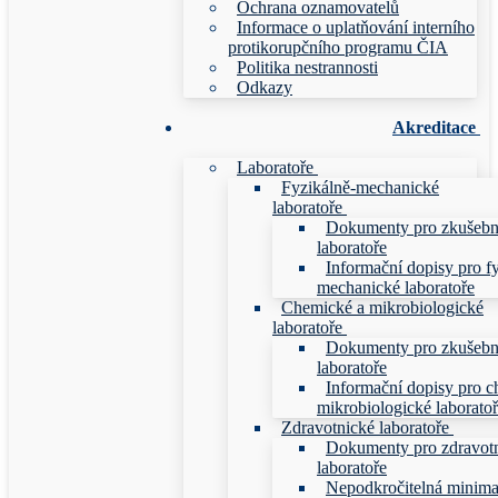
Ochrana oznamovatelů
Informace o uplatňování interního
protikorupčního programu ČIA
Politika nestrannosti
Odkazy
Akreditace
Laboratoře
Fyzikálně-mechanické
laboratoře
Dokumenty pro zkušebn
laboratoře
Informační dopisy pro f
mechanické laboratoře
Chemické a mikrobiologické
laboratoře
Dokumenty pro zkušebn
laboratoře
Informační dopisy pro c
mikrobiologické laborato
Zdravotnické laboratoře
Dokumenty pro zdravot
laboratoře
Nepodkročitelná minim