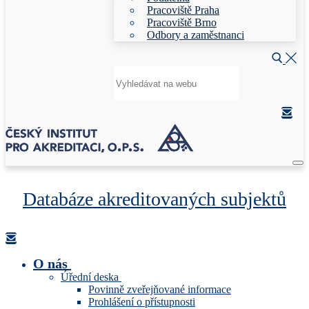
Pracoviště Praha
Pracoviště Brno
Odbory a zaměstnanci
Hledat:
Databáze akreditovaných subjektů
O nás
Úřední deska
Povinně zveřejňované informace
Prohlášení o přístupnosti