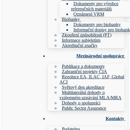
Dokumenty pro výrobce
referenčních materiálů
Oznámení VRM
Biobanky
Dokumenty pro biobanky
Informační dopisy pro bioban
Zkoušení způsobilosti (PT)
Informace subjektům
Akreditační značky
Mezinárodní spolupráce
Publikace a dokumenty
Zahraniční projekty ČIA
Rezoluce EA, ILAC, IAF, Global
ACI
Světový den akreditace
Multilaterální dohody o
vzájemném uznávání MLA/MRA
Dohody o spolupráci
Public Sector Assurance
Kontakty
Podatelna