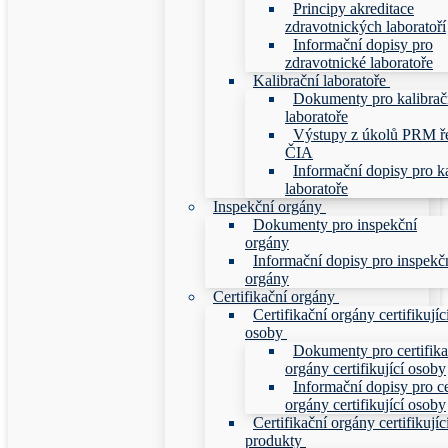
Principy akreditace
zdravotnických laboratoří
Informační dopisy pro
zdravotnické laboratoře
Kalibrační laboratoře
Dokumenty pro kalibrač
laboratoře
Výstupy z úkolů PRM ř
ČIA
Informační dopisy pro ka
laboratoře
Inspekční orgány
Dokumenty pro inspekční
orgány
Informační dopisy pro inspekč
orgány
Certifikační orgány
Certifikační orgány certifikujíc
osoby
Dokumenty pro certifika
orgány certifikující osoby
Informační dopisy pro ce
orgány certifikující osoby
Certifikační orgány certifikujíc
produkty