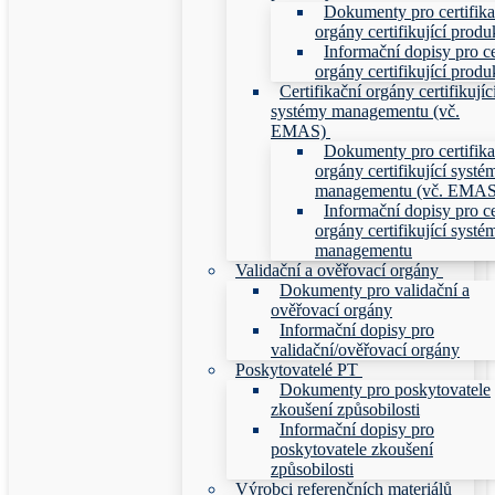
Dokumenty pro certifika
orgány certifikující produ
Informační dopisy pro ce
orgány certifikující produ
Certifikační orgány certifikujíc
systémy managementu (vč.
EMAS)
Dokumenty pro certifika
orgány certifikující systé
managementu (vč. EMAS
Informační dopisy pro ce
orgány certifikující systé
managementu
Validační a ověřovací orgány
Dokumenty pro validační a
ověřovací orgány
Informační dopisy pro
validační/ověřovací orgány
Poskytovatelé PT
Dokumenty pro poskytovatele
zkoušení způsobilosti
Informační dopisy pro
poskytovatele zkoušení
způsobilosti
Výrobci referenčních materiálů