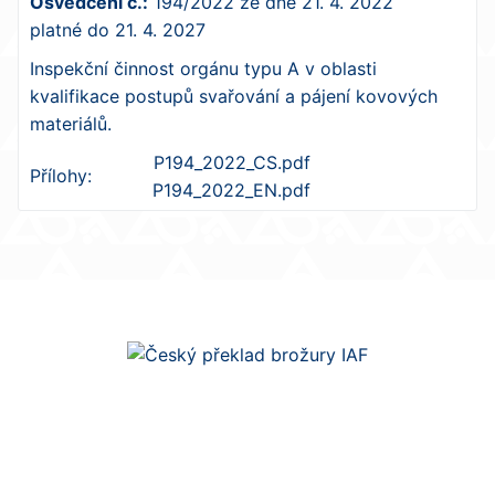
Osvědčení č.:
194/2022
ze dne
21. 4. 2022
platné do
21. 4. 2027
Inspekční činnost orgánu typu A v oblasti
kvalifikace postupů svařování a pájení kovových
materiálů.
P194_2022_CS.pdf
Přílohy:
P194_2022_EN.pdf