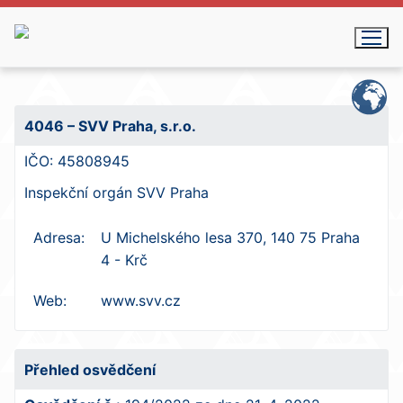
Přeskočit
na
obsah
4046 – SVV Praha, s.r.o.
IČO:
45808945
Inspekční orgán SVV Praha
Adresa:
U Michelského lesa 370, 140 75 Praha
4 - Krč
Web:
www.svv.cz
Přehled osvědčení