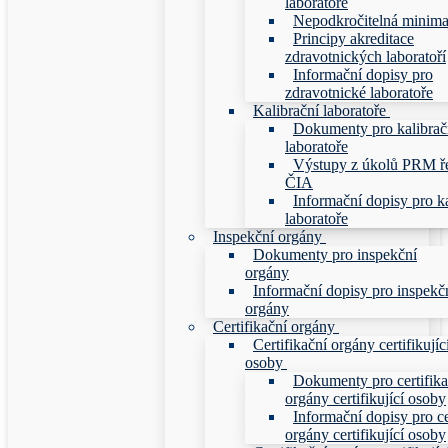
laboratoře
Nepodkročitelná minim
Principy akreditace
zdravotnických laboratoří
Informační dopisy pro
zdravotnické laboratoře
Kalibrační laboratoře
Dokumenty pro kalibrač
laboratoře
Výstupy z úkolů PRM ř
ČIA
Informační dopisy pro ka
laboratoře
Inspekční orgány
Dokumenty pro inspekční
orgány
Informační dopisy pro inspekč
orgány
Certifikační orgány
Certifikační orgány certifikujíc
osoby
Dokumenty pro certifika
orgány certifikující osoby
Informační dopisy pro ce
orgány certifikující osoby