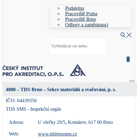
Podatelna
Pracoviště Praha
Pracoviště Brno
Odbory a zaměstnanci
Hledat:
4080 – TDS Brno – Sekce materiálů a svařování, p. s.
IČO:
64439356
TDS SMS - Inspekční orgán
Adresa:
U vlečky 29/5, Komárov, 617 00 Brno
Web:
www.tdsbrnosms.cz