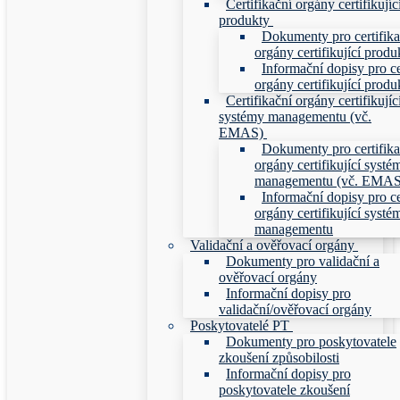
Certifikační orgány certifikujíc
produkty
Dokumenty pro certifika
orgány certifikující produ
Informační dopisy pro ce
orgány certifikující produ
Certifikační orgány certifikujíc
systémy managementu (vč.
EMAS)
Dokumenty pro certifika
orgány certifikující systé
managementu (vč. EMAS
Informační dopisy pro ce
orgány certifikující systé
managementu
Validační a ověřovací orgány
Dokumenty pro validační a
ověřovací orgány
Informační dopisy pro
validační/ověřovací orgány
Poskytovatelé PT
Dokumenty pro poskytovatele
zkoušení způsobilosti
Informační dopisy pro
poskytovatele zkoušení