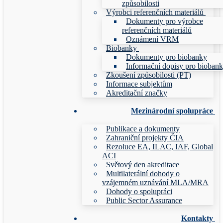
způsobilosti
Výrobci referenčních materiálů
Dokumenty pro výrobce
referenčních materiálů
Oznámení VRM
Biobanky
Dokumenty pro biobanky
Informační dopisy pro bioban
Zkoušení způsobilosti (PT)
Informace subjektům
Akreditační značky
Mezinárodní spolupráce
Publikace a dokumenty
Zahraniční projekty ČIA
Rezoluce EA, ILAC, IAF, Global
ACI
Světový den akreditace
Multilaterální dohody o
vzájemném uznávání MLA/MRA
Dohody o spolupráci
Public Sector Assurance
Kontakty