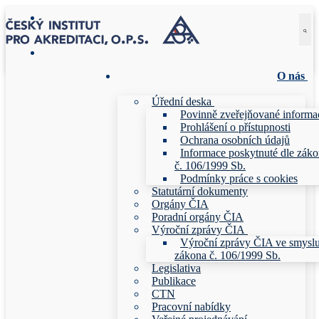
Přeskočit
Menu
Zavřeno
na
obsah
O nás
Úřední deska
Povinně zveřejňované informa
Prohlášení o přístupnosti
Ochrana osobních údajů
Informace poskytnuté dle zák
č. 106/1999 Sb.
Podmínky práce s cookies
Statutární dokumenty
Orgány ČIA
Poradní orgány ČIA
Výroční zprávy ČIA
Výroční zprávy ČIA ve smysl
zákona č. 106/1999 Sb.
Legislativa
Publikace
CTN
Pracovní nabídky