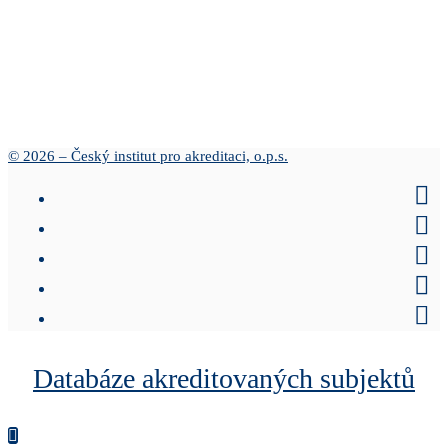
© 2026 – Český institut pro akreditaci, o.p.s.
Databáze akreditovaných subjektů