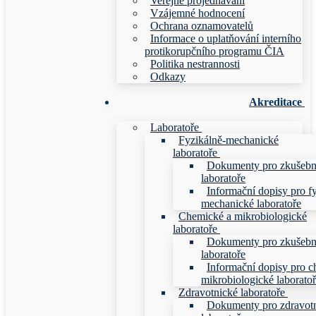
Veřejné projednávání
Vzájemné hodnocení
Ochrana oznamovatelů
Informace o uplatňování interního
protikorupčního programu ČIA
Politika nestrannosti
Odkazy
Akreditace
Laboratoře
Fyzikálně-mechanické
laboratoře
Dokumenty pro zkušebn
laboratoře
Informační dopisy pro f
mechanické laboratoře
Chemické a mikrobiologické
laboratoře
Dokumenty pro zkušebn
laboratoře
Informační dopisy pro c
mikrobiologické laborato
Zdravotnické laboratoře
Dokumenty pro zdravot