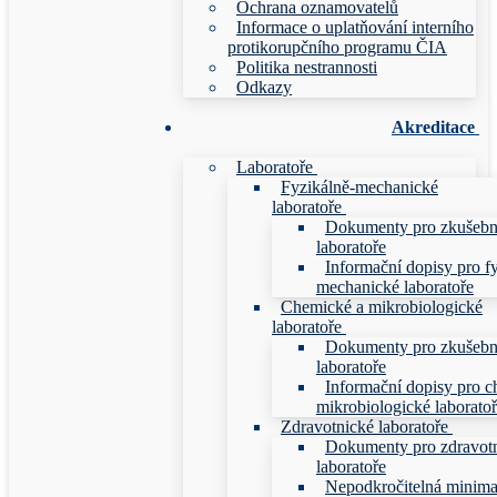
Ochrana oznamovatelů
Informace o uplatňování interního
protikorupčního programu ČIA
Politika nestrannosti
Odkazy
Akreditace
Laboratoře
Fyzikálně-mechanické
laboratoře
Dokumenty pro zkušebn
laboratoře
Informační dopisy pro f
mechanické laboratoře
Chemické a mikrobiologické
laboratoře
Dokumenty pro zkušebn
laboratoře
Informační dopisy pro c
mikrobiologické laborato
Zdravotnické laboratoře
Dokumenty pro zdravot
laboratoře
Nepodkročitelná minim