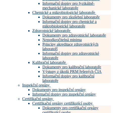
Informační dopisy pro fyzikálně-
mechanické laboratoře
Chemické a mikrobiologické laboratoře
Dokumenty pro zkušební laboratoře
Informační dopisy pro chemické a
mikrobiologické laboratoře
Zdravotnické laboratoře
Dokumenty pro zdravotnické laboratoře
Nepodkročitelná minima
Principy akreditace zdravotnických
laboratoří
Informační dopisy pro zdravotnické
laboratoře
Kalibrační laboratoře
Dokumenty pro kalibrační laboratoře
Výstupy z úkolů PRM řešených ČIA
Informační dopisy pro kalibrační
laboratoře
Inspekční orgány
Dokumenty pro inspekční orgány
Informační dopisy pro inspekční orgány
Certifikační orgány
Certifikační orgány certifikující osoby
Dokumenty pro certifikační orgány
certifikující osoby