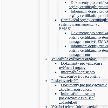
Dokumenty pro certifika
orgány certifikující produ
Informační dopisy pro ce
orgány certifikující produ
Certifikační orgány certifikujíc
systémy managementu (vč.
EMAS)
Dokumenty pro certifika
orgány certifikující systé
managementu (vč. EMAS
Informační dopisy pro ce
orgány certifikující systé
managementu
Validační a ověřovací orgány
Dokumenty pro validační a
ověřovací orgány
Informační dopisy pro
validační/ověřovací orgány
Poskytovatelé PT
Dokumenty pro poskytovatele
zkoušení způsobilosti
Informační dopisy pro
poskytovatele zkoušení
způsobilosti
Výrobci referenčních materiálů