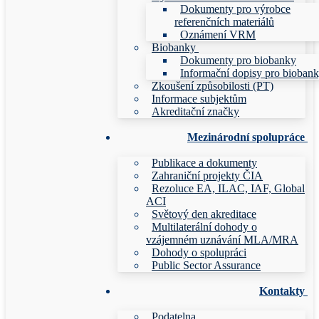
Dokumenty pro výrobce
referenčních materiálů
Oznámení VRM
Biobanky
Dokumenty pro biobanky
Informační dopisy pro bioban
Zkoušení způsobilosti (PT)
Informace subjektům
Akreditační značky
Mezinárodní spolupráce
Publikace a dokumenty
Zahraniční projekty ČIA
Rezoluce EA, ILAC, IAF, Global
ACI
Světový den akreditace
Multilaterální dohody o
vzájemném uznávání MLA/MRA
Dohody o spolupráci
Public Sector Assurance
Kontakty
Podatelna