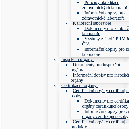
Principy akreditace
zdravotnických laboratoří
Informační dopisy pro
zdravotnické laboratoře
Kalibrační laboratoře
Dokumenty pro kalibrač
laboratoře
Výstupy z úkolů PRM ř
ČIA
Informační dopisy pro ka
laboratoře
Inspekční orgány
Dokumenty pro inspekční
orgány
Informační dopisy pro inspekč
orgány
Certifikační orgány
Certifikační orgány certifikujíc
osoby
Dokumenty pro certifika
orgány certifikující osoby
Informační dopisy pro ce
orgány certifikující osoby
Certifikační orgány certifikujíc
produkty