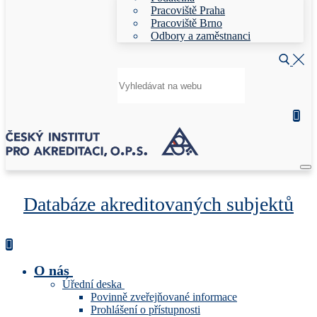
Pracoviště Praha
Pracoviště Brno
Odbory a zaměstnanci
Hledat:
Databáze akreditovaných subjektů
O nás
Úřední deska
Povinně zveřejňované informace
Prohlášení o přístupnosti