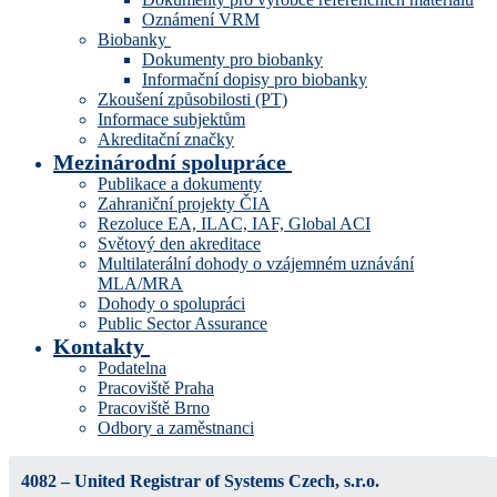
Oznámení VRM
Biobanky
Dokumenty pro biobanky
Informační dopisy pro biobanky
Zkoušení způsobilosti (PT)
Informace subjektům
Akreditační značky
Mezinárodní spolupráce
Publikace a dokumenty
Zahraniční projekty ČIA
Rezoluce EA, ILAC, IAF, Global ACI
Světový den akreditace
Multilaterální dohody o vzájemném uznávání
MLA/MRA
Dohody o spolupráci
Public Sector Assurance
Kontakty
Podatelna
Pracoviště Praha
Pracoviště Brno
Odbory a zaměstnanci
4082 – United Registrar of Systems Czech, s.r.o.