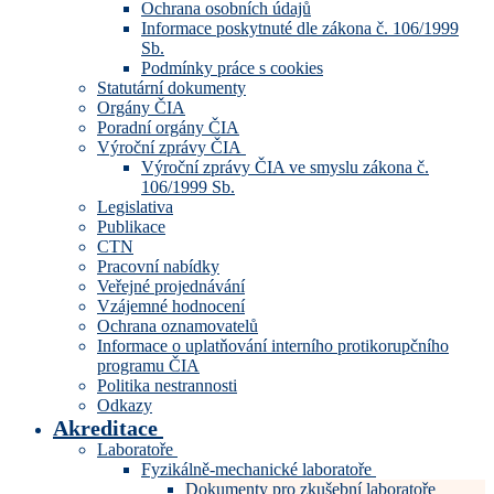
Ochrana osobních údajů
Informace poskytnuté dle zákona č. 106/1999
Sb.
Podmínky práce s cookies
Statutární dokumenty
Orgány ČIA
Poradní orgány ČIA
Výroční zprávy ČIA
Výroční zprávy ČIA ve smyslu zákona č.
106/1999 Sb.
Legislativa
Publikace
CTN
Pracovní nabídky
Veřejné projednávání
Vzájemné hodnocení
Ochrana oznamovatelů
Informace o uplatňování interního protikorupčního
programu ČIA
Politika nestrannosti
Odkazy
Akreditace
Laboratoře
Fyzikálně-mechanické laboratoře
Dokumenty pro zkušební laboratoře