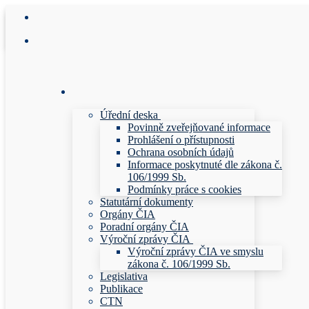
Přeskočit
Menu
Zavřeno
na
obsah
Úřední deska
Povinně zveřejňované informace
Prohlášení o přístupnosti
Ochrana osobních údajů
Informace poskytnuté dle zákona č.
106/1999 Sb.
Podmínky práce s cookies
Statutární dokumenty
Orgány ČIA
Poradní orgány ČIA
Výroční zprávy ČIA
Výroční zprávy ČIA ve smyslu
zákona č. 106/1999 Sb.
Legislativa
Publikace
CTN