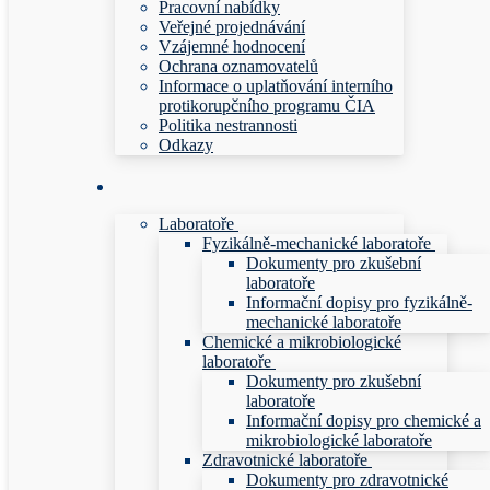
Pracovní nabídky
Veřejné projednávání
Vzájemné hodnocení
Ochrana oznamovatelů
Informace o uplatňování interního
protikorupčního programu ČIA
Politika nestrannosti
Odkazy
Laboratoře
Fyzikálně-mechanické laboratoře
Dokumenty pro zkušební
laboratoře
Informační dopisy pro fyzikálně-
mechanické laboratoře
Chemické a mikrobiologické
laboratoře
Dokumenty pro zkušební
laboratoře
Informační dopisy pro chemické a
mikrobiologické laboratoře
Zdravotnické laboratoře
Dokumenty pro zdravotnické