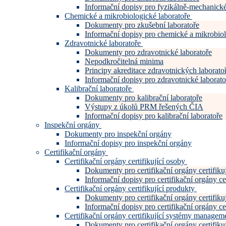
Informační dopisy pro fyzikálně-mechanické
Chemické a mikrobiologické laboratoře
Dokumenty pro zkušební laboratoře
Informační dopisy pro chemické a mikrobiol
Zdravotnické laboratoře
Dokumenty pro zdravotnické laboratoře
Nepodkročitelná minima
Principy akreditace zdravotnických laboratoř
Informační dopisy pro zdravotnické laborato
Kalibrační laboratoře
Dokumenty pro kalibrační laboratoře
Výstupy z úkolů PRM řešených ČIA
Informační dopisy pro kalibrační laboratoře
Inspekční orgány
Dokumenty pro inspekční orgány
Informační dopisy pro inspekční orgány
Certifikační orgány
Certifikační orgány certifikující osoby
Dokumenty pro certifikační orgány certifiku
Informační dopisy pro certifikační orgány cer
Certifikační orgány certifikující produkty
Dokumenty pro certifikační orgány certifiku
Informační dopisy pro certifikační orgány cer
Certifikační orgány certifikující systémy manage
Dokumenty pro certifikační orgány certifi