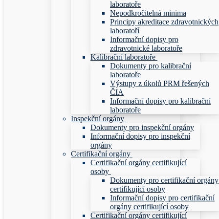
laboratoře
Nepodkročitelná minima
Principy akreditace zdravotnických
laboratoří
Informační dopisy pro
zdravotnické laboratoře
Kalibrační laboratoře
Dokumenty pro kalibrační
laboratoře
Výstupy z úkolů PRM řešených
ČIA
Informační dopisy pro kalibrační
laboratoře
Inspekční orgány
Dokumenty pro inspekční orgány
Informační dopisy pro inspekční
orgány
Certifikační orgány
Certifikační orgány certifikující
osoby
Dokumenty pro certifikační orgány
certifikující osoby
Informační dopisy pro certifikační
orgány certifikující osoby
Certifikační orgány certifikující