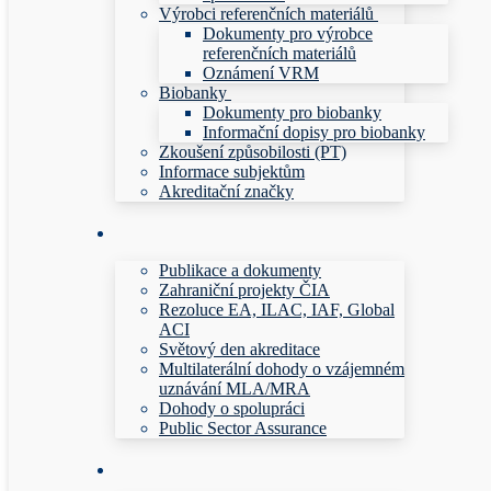
Výrobci referenčních materiálů
Dokumenty pro výrobce
referenčních materiálů
Oznámení VRM
Biobanky
Dokumenty pro biobanky
Informační dopisy pro biobanky
Zkoušení způsobilosti (PT)
Informace subjektům
Akreditační značky
Publikace a dokumenty
Zahraniční projekty ČIA
Rezoluce EA, ILAC, IAF, Global
ACI
Světový den akreditace
Multilaterální dohody o vzájemném
uznávání MLA/MRA
Dohody o spolupráci
Public Sector Assurance