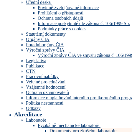
Úřední deska
Povinně zveřejňované informace
Prohlášení o přístupnosti
Ochrana osobních údajů
Informace poskytnuté dle zákona č. 106/1999 Sb.
Podmínky práce s cookies
Statutární dokumenty
Orgány ČIA
Poradní orgány ČIA
Výroční zprávy ČIA
Výroční zprávy ČIA ve smyslu zákona č. 106/199
Legislativa
Publikace
CTN
Pracovní nabídky
Veřejné projednávání
Vzájemné hodnocení
Ochrana oznamovatelů
Informace o uplatňování interního protikorupčního pro
Politika nestrannosti
Odkazy
Akreditace
Laboratoře
Fyzikálně-mechanické laboratoře
Dokumenty pro zkušební laboratoře