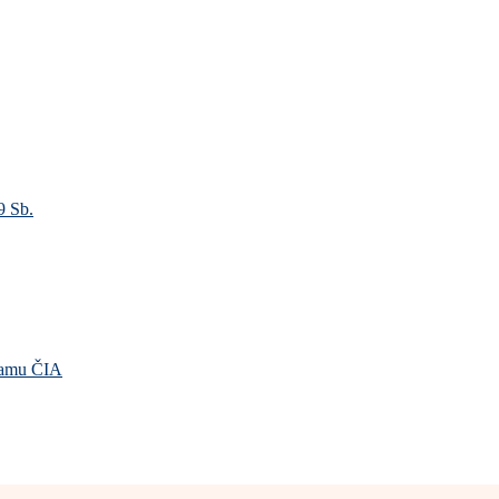
9 Sb.
gramu ČIA