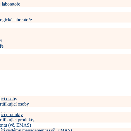
 laboratoře
ogické laboratoře
í
ře
jící osoby
tifikující osoby
jící produkty
tifikující produkty
mentu (vč. EMAS)
kující systémy managementu (vč. EMAS)