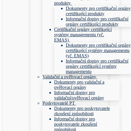
produkty
Dokumenty pro certifikační orgány
certifikující produkty
Informační dopisy pro certifikační
orgány certifikující produkty
Certifikační orgány certifikující
systémy managementu (vč.
EMAS)
Dokumenty pro certifikační orgány
certifikující systémy managementu
(vč. EMAS)
Informační dopisy pro certifikační
orgány certifikující systémy
managementu
Validační a ověřovací orgány
Dokumenty pro validační a
ověřovací orgány
Informační dopisy pro
validační/ověřovací orgány
Poskytovatelé PT
Dokumenty pro poskytovatele
zkoušení způsobilosti
Informační dopisy pro
poskytovatele zkoušení
způsobilosti