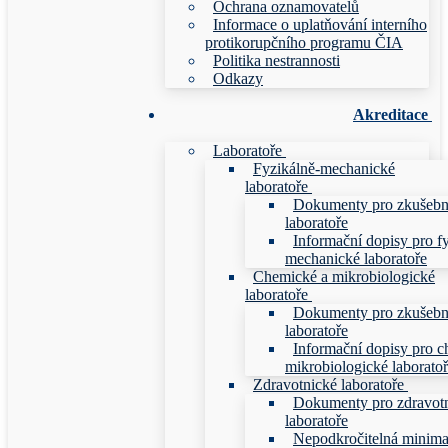
Ochrana oznamovatelů
Informace o uplatňování interního
protikorupčního programu ČIA
Politika nestrannosti
Odkazy
Akreditace
Laboratoře
Fyzikálně-mechanické
laboratoře
Dokumenty pro zkušebn
laboratoře
Informační dopisy pro f
mechanické laboratoře
Chemické a mikrobiologické
laboratoře
Dokumenty pro zkušebn
laboratoře
Informační dopisy pro c
mikrobiologické laborato
Zdravotnické laboratoře
Dokumenty pro zdravot
laboratoře
Nepodkročitelná minim