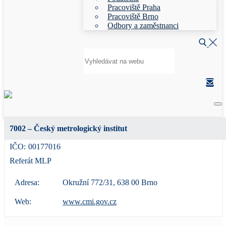
Pracoviště Praha
Pracoviště Brno
Odbory a zaměstnanci
Hledat:
7002 – Český metrologický institut
IČO:
00177016
Referát MLP
Adresa:
Okružní 772/31, 638 00 Brno
Web:
www.cmi.gov.cz