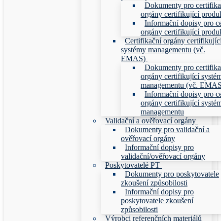
Dokumenty pro certifika
orgány certifikující produ
Informační dopisy pro ce
orgány certifikující produ
Certifikační orgány certifikujíc
systémy managementu (vč.
EMAS)
Dokumenty pro certifika
orgány certifikující systé
managementu (vč. EMAS
Informační dopisy pro ce
orgány certifikující systé
managementu
Validační a ověřovací orgány
Dokumenty pro validační a
ověřovací orgány
Informační dopisy pro
validační/ověřovací orgány
Poskytovatelé PT
Dokumenty pro poskytovatele
zkoušení způsobilosti
Informační dopisy pro
poskytovatele zkoušení
způsobilosti
Výrobci referenčních materiálů