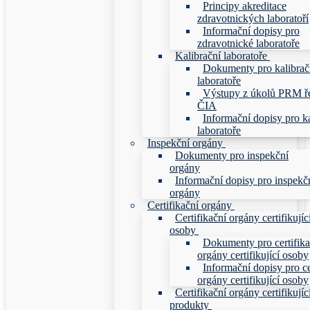
Principy akreditace
zdravotnických laboratoří
Informační dopisy pro
zdravotnické laboratoře
Kalibrační laboratoře
Dokumenty pro kalibrač
laboratoře
Výstupy z úkolů PRM ř
ČIA
Informační dopisy pro ka
laboratoře
Inspekční orgány
Dokumenty pro inspekční
orgány
Informační dopisy pro inspekč
orgány
Certifikační orgány
Certifikační orgány certifikujíc
osoby
Dokumenty pro certifika
orgány certifikující osoby
Informační dopisy pro ce
orgány certifikující osoby
Certifikační orgány certifikujíc
produkty