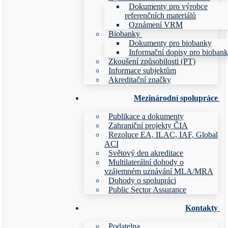
Dokumenty pro výrobce
referenčních materiálů
Oznámení VRM
Biobanky
Dokumenty pro biobanky
Informační dopisy pro bioban
Zkoušení způsobilosti (PT)
Informace subjektům
Akreditační značky
Mezinárodní spolupráce
Publikace a dokumenty
Zahraniční projekty ČIA
Rezoluce EA, ILAC, IAF, Global
ACI
Světový den akreditace
Multilaterální dohody o
vzájemném uznávání MLA/MRA
Dohody o spolupráci
Public Sector Assurance
Kontakty
Podatelna