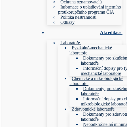
Ochrana oznamovatelů
Informace o uplatňování interního
protikorupčního programu ČIA
Politika nestrannosti
Odkazy
Akreditace
Laboratoře
Fyzikálně-mechanické
laboratoře
Dokumenty pro zkušebn
laboratoře
Informační dopisy pro f
mechanické laboratoře
Chemické a mikrobiologické
laboratoře
Dokumenty pro zkušebn
laboratoře
Informační dopisy pro c
mikrobiologické laborato
Zdravotnické laboratoře
Dokumenty pro zdravot
laboratoře
Nepodkročitelná minim