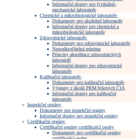
Informační dopisy pro fyzikálně-
mechanické laboratoře
Chemické a mikrobiologické laboratoře
Dokumenty pro zkušební laboratoře
Informační dopisy pro chemické a
mikrobiologické laboratoře
Zdravotnické laboratoře
Dokumenty pro zdravotnické laboratoře
Nepodkročitelná minima
Principy akreditace zdravotnických
laboratoří
Informační dopisy pro zdravotnické
laboratoře
Kalibrační laboratoře
Dokumenty pro kalibrační laboratoře
Výstupy z úkolů PRM řešených ČIA
Informační dopisy pro kalibrační
laboratoře
Inspekční orgány
Dokumenty pro inspekční orgány
Informační dopisy pro inspekční orgány
Certifikační orgány
Certifikační orgány certifikující osoby
Dokumenty pro certifikační orgány
certifikující osoby