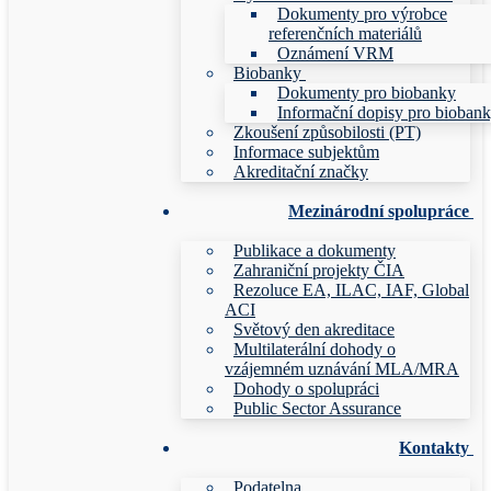
Dokumenty pro výrobce
referenčních materiálů
Oznámení VRM
Biobanky
Dokumenty pro biobanky
Informační dopisy pro bioban
Zkoušení způsobilosti (PT)
Informace subjektům
Akreditační značky
Mezinárodní spolupráce
Publikace a dokumenty
Zahraniční projekty ČIA
Rezoluce EA, ILAC, IAF, Global
ACI
Světový den akreditace
Multilaterální dohody o
vzájemném uznávání MLA/MRA
Dohody o spolupráci
Public Sector Assurance
Kontakty
Podatelna