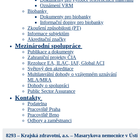
Oznámení VRM
Biobanky
Dokumenty pro biobanky
Informační dopisy pro biobanky
Zkoušení způsobilosti (PT)
Informace subjektům
Akreditační značky
Mezinárodní spolupráce
Publikace a dokumenty
Zahraniční projekty ČIA
Rezoluce EA, ILAC, IAF, Global ACI
Světový den akreditace
Multilaterální dohody o vzájemném uznávání
MLA/MRA
Dohody o spolupráci
Public Sector Assurance
Kontakty
Podatelna
Pracoviště Praha
Pracoviště Brno
Odbory a zaměstnanci
8293 – Krajská zdravotní, a.s. – Masarykova nemocnice v Ústí