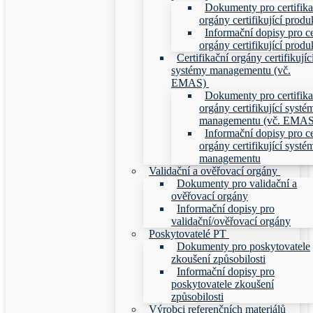
Dokumenty pro certifika
orgány certifikující produ
Informační dopisy pro ce
orgány certifikující produ
Certifikační orgány certifikujíc
systémy managementu (vč.
EMAS)
Dokumenty pro certifika
orgány certifikující systé
managementu (vč. EMAS
Informační dopisy pro ce
orgány certifikující systé
managementu
Validační a ověřovací orgány
Dokumenty pro validační a
ověřovací orgány
Informační dopisy pro
validační/ověřovací orgány
Poskytovatelé PT
Dokumenty pro poskytovatele
zkoušení způsobilosti
Informační dopisy pro
poskytovatele zkoušení
způsobilosti
Výrobci referenčních materiálů