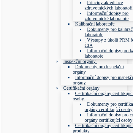
Principy akreditace
zdravotnických laboratoří
Informační dopisy pro
zdravotnické laboratoře
Kalibrační laboratoře
Dokumenty pro kalibrač
laboratoře
Výstupy z úkolů PRM ř
ČIA
Informační dopisy pro ka
laboratoře
Inspekční orgány
Dokumenty pro inspekční
orgány
Informační dopisy pro inspekč
orgány
Certifikační orgány
Certifikační orgány certifikujíc
osoby
Dokumenty pro certifika
orgány certifikující osoby
Informační dopisy pro ce
orgány certifikující osoby
Certifikační orgány certifikujíc
produkty