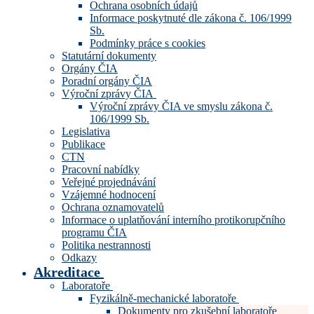
Ochrana osobních údajů
Informace poskytnuté dle zákona č. 106/1999
Sb.
Podmínky práce s cookies
Statutární dokumenty
Orgány ČIA
Poradní orgány ČIA
Výroční zprávy ČIA
Výroční zprávy ČIA ve smyslu zákona č.
106/1999 Sb.
Legislativa
Publikace
CTN
Pracovní nabídky
Veřejné projednávání
Vzájemné hodnocení
Ochrana oznamovatelů
Informace o uplatňování interního protikorupčního
programu ČIA
Politika nestrannosti
Odkazy
Akreditace
Laboratoře
Fyzikálně-mechanické laboratoře
Dokumenty pro zkušební laboratoře