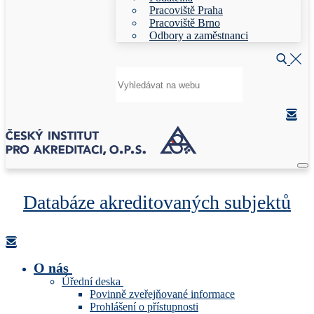
Pracoviště Praha
Pracoviště Brno
Odbory a zaměstnanci
Hledat:
Databáze akreditovaných subjektů
O nás
Úřední deska
Povinně zveřejňované informace
Prohlášení o přístupnosti