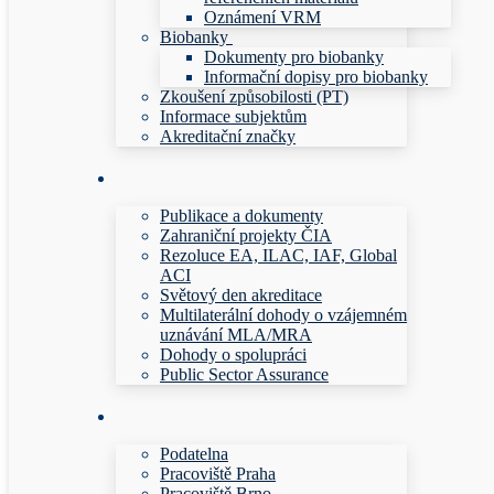
Oznámení VRM
Biobanky
Dokumenty pro biobanky
Informační dopisy pro biobanky
Zkoušení způsobilosti (PT)
Informace subjektům
Akreditační značky
Publikace a dokumenty
Zahraniční projekty ČIA
Rezoluce EA, ILAC, IAF, Global
ACI
Světový den akreditace
Multilaterální dohody o vzájemném
uznávání MLA/MRA
Dohody o spolupráci
Public Sector Assurance
Podatelna
Pracoviště Praha
Pracoviště Brno