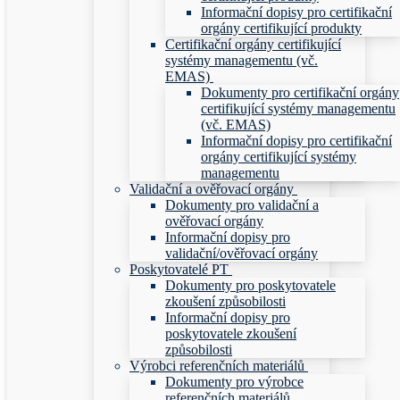
Informační dopisy pro certifikační
orgány certifikující produkty
Certifikační orgány certifikující
systémy managementu (vč.
EMAS)
Dokumenty pro certifikační orgány
certifikující systémy managementu
(vč. EMAS)
Informační dopisy pro certifikační
orgány certifikující systémy
managementu
Validační a ověřovací orgány
Dokumenty pro validační a
ověřovací orgány
Informační dopisy pro
validační/ověřovací orgány
Poskytovatelé PT
Dokumenty pro poskytovatele
zkoušení způsobilosti
Informační dopisy pro
poskytovatele zkoušení
způsobilosti
Výrobci referenčních materiálů
Dokumenty pro výrobce
referenčních materiálů