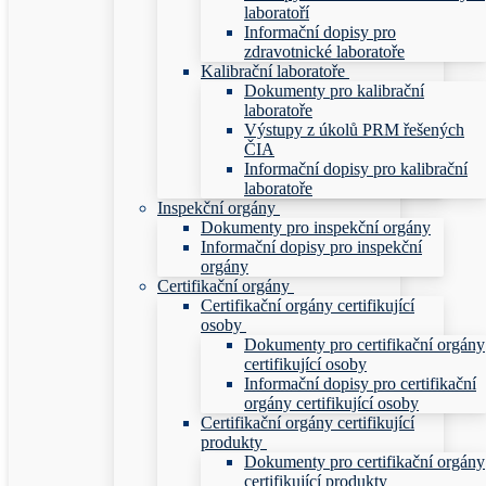
laboratoří
Informační dopisy pro
zdravotnické laboratoře
Kalibrační laboratoře
Dokumenty pro kalibrační
laboratoře
Výstupy z úkolů PRM řešených
ČIA
Informační dopisy pro kalibrační
laboratoře
Inspekční orgány
Dokumenty pro inspekční orgány
Informační dopisy pro inspekční
orgány
Certifikační orgány
Certifikační orgány certifikující
osoby
Dokumenty pro certifikační orgány
certifikující osoby
Informační dopisy pro certifikační
orgány certifikující osoby
Certifikační orgány certifikující
produkty
Dokumenty pro certifikační orgány
certifikující produkty