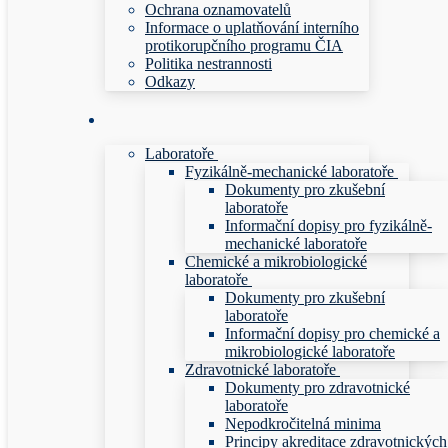
Ochrana oznamovatelů
Informace o uplatňování interního
protikorupčního programu ČIA
Politika nestrannosti
Odkazy
Laboratoře
Fyzikálně-mechanické laboratoře
Dokumenty pro zkušební
laboratoře
Informační dopisy pro fyzikálně-
mechanické laboratoře
Chemické a mikrobiologické
laboratoře
Dokumenty pro zkušební
laboratoře
Informační dopisy pro chemické a
mikrobiologické laboratoře
Zdravotnické laboratoře
Dokumenty pro zdravotnické
laboratoře
Nepodkročitelná minima
Principy akreditace zdravotnických