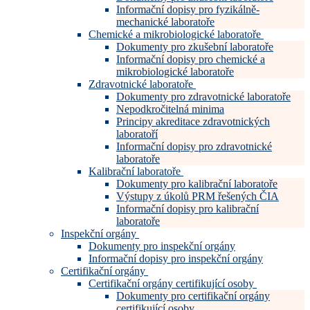
Informační dopisy pro fyzikálně-
mechanické laboratoře
Chemické a mikrobiologické laboratoře
Dokumenty pro zkušební laboratoře
Informační dopisy pro chemické a
mikrobiologické laboratoře
Zdravotnické laboratoře
Dokumenty pro zdravotnické laboratoře
Nepodkročitelná minima
Principy akreditace zdravotnických
laboratoří
Informační dopisy pro zdravotnické
laboratoře
Kalibrační laboratoře
Dokumenty pro kalibrační laboratoře
Výstupy z úkolů PRM řešených ČIA
Informační dopisy pro kalibrační
laboratoře
Inspekční orgány
Dokumenty pro inspekční orgány
Informační dopisy pro inspekční orgány
Certifikační orgány
Certifikační orgány certifikující osoby
Dokumenty pro certifikační orgány
certifikující osoby