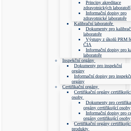
Principy akreditace
zdravotnických laboratoří
Informační dopisy pro
zdravotnické laboratoře
Kalibrační laboratoře
Dokumenty pro kalibrač
laboratoře
Výstupy z úkolů PRM ř
ČIA
Informační dopisy pro ka
laboratoře
Inspekční orgány
Dokumenty pro inspekční
orgány
Informační dopisy pro inspekč
orgány
Certifikační orgány
Certifikační orgány certifikujíc
osoby
Dokumenty pro certifika
orgány certifikující osoby
Informační dopisy pro ce
orgány certifikující osoby
Certifikační orgány certifikujíc
produkty