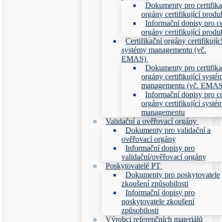
Dokumenty pro certifika
orgány certifikující produ
Informační dopisy pro ce
orgány certifikující produ
Certifikační orgány certifikujíc
systémy managementu (vč.
EMAS)
Dokumenty pro certifika
orgány certifikující systé
managementu (vč. EMAS
Informační dopisy pro ce
orgány certifikující systé
managementu
Validační a ověřovací orgány
Dokumenty pro validační a
ověřovací orgány
Informační dopisy pro
validační/ověřovací orgány
Poskytovatelé PT
Dokumenty pro poskytovatele
zkoušení způsobilosti
Informační dopisy pro
poskytovatele zkoušení
způsobilosti
Výrobci referenčních materiálů