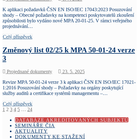
K aplikaci požadavků ČSN EN ISO/IEC 17043:2023 Posuzování
shody – Obecné požadavky na kompetenci poskytovatelů zkoušení
způsobilosti bylo vydáno nové MPA 20-01-25. V rámci veřejného
projednávání…
Celý příspěvek
Změnový list 02/25 k MPA 50-01-24 verze
3
Projednané dokumenty
23. 5. 2025
Revize MPA 50-01-24 verze 3 k aplikaci ČSN EN ISO/IEC 17021-
1:2016 Posuzování shody – Požadavky na orgány poskytující
služby auditů a certifikace systémů managementu –…
Celý příspěvek
Stránkování
1
2
3
4
5
…
24
příspěvků
DATABÁZE AKREDITOVANÝCH SUBJEKTŮ
SEMINÁŘE ČIA
AKTUALITY
DOKUMENTY KE STAŽENÍ