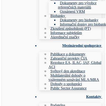
Dokumenty pro výrobce
referenčních materiálů
Oznámení VRM
Biobanky
Dokumenty pro biobanky
Informační dopisy pro bioban
Zkoušení způsobilosti (PT)
Informace subjektům
Akreditační značky
Mezinárodní spolupráce
Publikace a dokumenty
Zahraniční projekty ČIA
Rezoluce EA, ILAC, IAF, Global
ACI
Světový den akreditace
Multilaterální dohody o
vzájemném uznávání MLA/MRA
Dohody o spolupráci
Public Sector Assurance
Kontakty
Podatelna