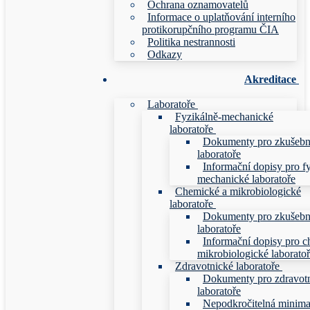
Ochrana oznamovatelů
Informace o uplatňování interního
protikorupčního programu ČIA
Politika nestrannosti
Odkazy
Akreditace
Laboratoře
Fyzikálně-mechanické
laboratoře
Dokumenty pro zkušebn
laboratoře
Informační dopisy pro f
mechanické laboratoře
Chemické a mikrobiologické
laboratoře
Dokumenty pro zkušebn
laboratoře
Informační dopisy pro c
mikrobiologické laborato
Zdravotnické laboratoře
Dokumenty pro zdravot
laboratoře
Nepodkročitelná minim