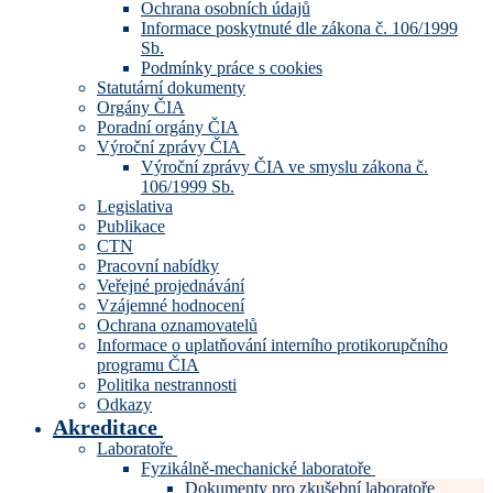
Ochrana osobních údajů
Informace poskytnuté dle zákona č. 106/1999
Sb.
Podmínky práce s cookies
Statutární dokumenty
Orgány ČIA
Poradní orgány ČIA
Výroční zprávy ČIA
Výroční zprávy ČIA ve smyslu zákona č.
106/1999 Sb.
Legislativa
Publikace
CTN
Pracovní nabídky
Veřejné projednávání
Vzájemné hodnocení
Ochrana oznamovatelů
Informace o uplatňování interního protikorupčního
programu ČIA
Politika nestrannosti
Odkazy
Akreditace
Laboratoře
Fyzikálně-mechanické laboratoře
Dokumenty pro zkušební laboratoře