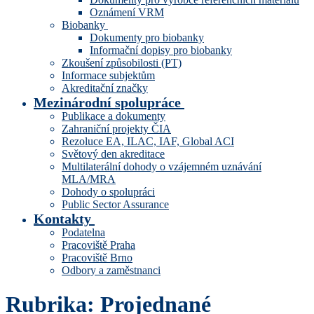
Oznámení VRM
Biobanky
Dokumenty pro biobanky
Informační dopisy pro biobanky
Zkoušení způsobilosti (PT)
Informace subjektům
Akreditační značky
Mezinárodní spolupráce
Publikace a dokumenty
Zahraniční projekty ČIA
Rezoluce EA, ILAC, IAF, Global ACI
Světový den akreditace
Multilaterální dohody o vzájemném uznávání
MLA/MRA
Dohody o spolupráci
Public Sector Assurance
Kontakty
Podatelna
Pracoviště Praha
Pracoviště Brno
Odbory a zaměstnanci
Rubrika:
Projednané