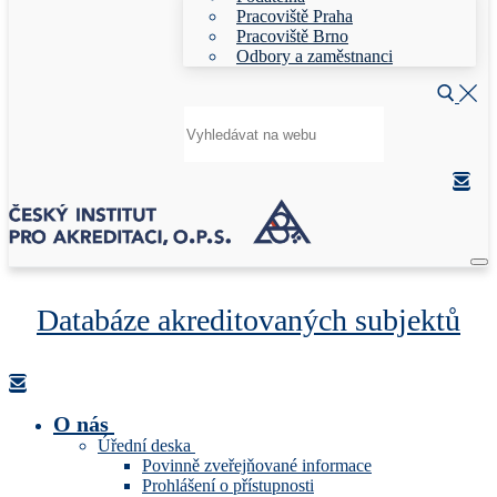
Pracoviště Praha
Pracoviště Brno
Odbory a zaměstnanci
Hledat:
Databáze akreditovaných subjektů
O nás
Úřední deska
Povinně zveřejňované informace
Prohlášení o přístupnosti