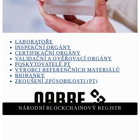
LABORATOŘE
INSPEKČNÍ ORGÁNY
CERTIFIKAČNÍ ORGÁNY
VALIDAČNÍ A OVĚŘOVACÍ ORGÁNY
POSKYTOVATELÉ PT
VÝROBCI REFERENČNÍCH MATERIÁLŮ
BIOBANKY
ZKOUŠENÍ ZPŮSOBILOSTI (PT)
NÁRODNÍ BLOCKCHAINOVÝ REGISTR