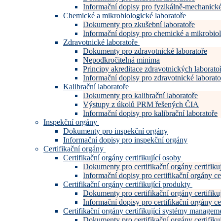
Informační dopisy pro fyzikálně-mechanické
Chemické a mikrobiologické laboratoře
Dokumenty pro zkušební laboratoře
Informační dopisy pro chemické a mikrobiol
Zdravotnické laboratoře
Dokumenty pro zdravotnické laboratoře
Nepodkročitelná minima
Principy akreditace zdravotnických laboratoř
Informační dopisy pro zdravotnické laborato
Kalibrační laboratoře
Dokumenty pro kalibrační laboratoře
Výstupy z úkolů PRM řešených ČIA
Informační dopisy pro kalibrační laboratoře
Inspekční orgány
Dokumenty pro inspekční orgány
Informační dopisy pro inspekční orgány
Certifikační orgány
Certifikační orgány certifikující osoby
Dokumenty pro certifikační orgány certifiku
Informační dopisy pro certifikační orgány cer
Certifikační orgány certifikující produkty
Dokumenty pro certifikační orgány certifiku
Informační dopisy pro certifikační orgány cer
Certifikační orgány certifikující systémy manage
Dokumenty pro certifikační orgány certifi