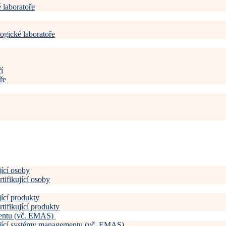
 laboratoře
ogické laboratoře
í
ře
jící osoby
tifikující osoby
jící produkty
tifikující produkty
mentu (vč. EMAS)
kující systémy managementu (vč. EMAS)