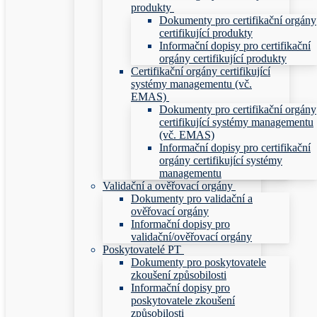
produkty
Dokumenty pro certifikační orgány
certifikující produkty
Informační dopisy pro certifikační
orgány certifikující produkty
Certifikační orgány certifikující
systémy managementu (vč.
EMAS)
Dokumenty pro certifikační orgány
certifikující systémy managementu
(vč. EMAS)
Informační dopisy pro certifikační
orgány certifikující systémy
managementu
Validační a ověřovací orgány
Dokumenty pro validační a
ověřovací orgány
Informační dopisy pro
validační/ověřovací orgány
Poskytovatelé PT
Dokumenty pro poskytovatele
zkoušení způsobilosti
Informační dopisy pro
poskytovatele zkoušení
způsobilosti