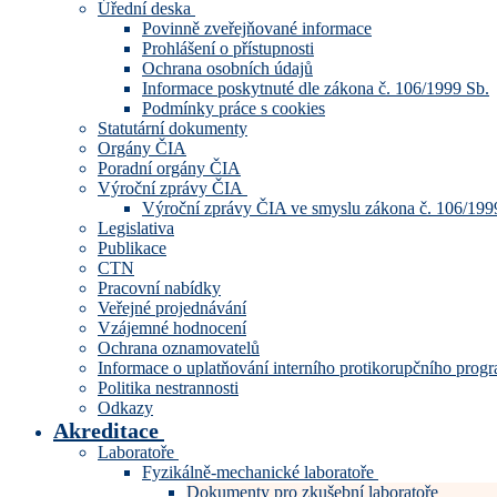
Úřední deska
Povinně zveřejňované informace
Prohlášení o přístupnosti
Ochrana osobních údajů
Informace poskytnuté dle zákona č. 106/1999 Sb.
Podmínky práce s cookies
Statutární dokumenty
Orgány ČIA
Poradní orgány ČIA
Výroční zprávy ČIA
Výroční zprávy ČIA ve smyslu zákona č. 106/199
Legislativa
Publikace
CTN
Pracovní nabídky
Veřejné projednávání
Vzájemné hodnocení
Ochrana oznamovatelů
Informace o uplatňování interního protikorupčního pro
Politika nestrannosti
Odkazy
Akreditace
Laboratoře
Fyzikálně-mechanické laboratoře
Dokumenty pro zkušební laboratoře