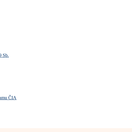
9 Sb.
gramu ČIA