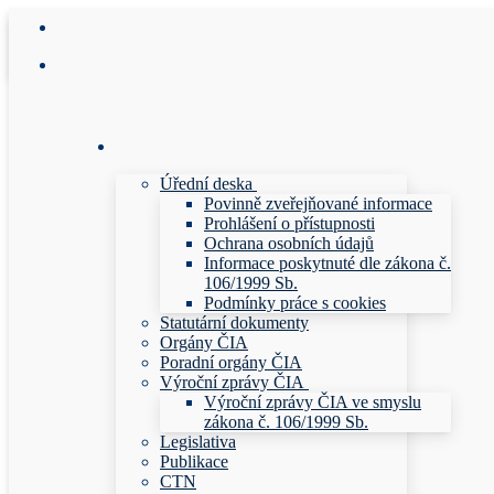
Přeskočit
Menu
Zavřeno
na
obsah
Úřední deska
Povinně zveřejňované informace
Prohlášení o přístupnosti
Ochrana osobních údajů
Informace poskytnuté dle zákona č.
106/1999 Sb.
Podmínky práce s cookies
Statutární dokumenty
Orgány ČIA
Poradní orgány ČIA
Výroční zprávy ČIA
Výroční zprávy ČIA ve smyslu
zákona č. 106/1999 Sb.
Legislativa
Publikace
CTN