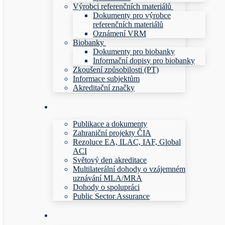
Výrobci referenčních materiálů
Dokumenty pro výrobce
referenčních materiálů
Oznámení VRM
Biobanky
Dokumenty pro biobanky
Informační dopisy pro biobanky
Zkoušení způsobilosti (PT)
Informace subjektům
Akreditační značky
Publikace a dokumenty
Zahraniční projekty ČIA
Rezoluce EA, ILAC, IAF, Global
ACI
Světový den akreditace
Multilaterální dohody o vzájemném
uznávání MLA/MRA
Dohody o spolupráci
Public Sector Assurance