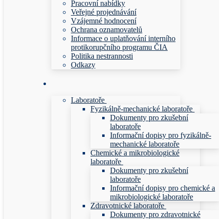
Pracovní nabídky
Veřejné projednávání
Vzájemné hodnocení
Ochrana oznamovatelů
Informace o uplatňování interního
protikorupčního programu ČIA
Politika nestrannosti
Odkazy
Laboratoře
Fyzikálně-mechanické laboratoře
Dokumenty pro zkušební
laboratoře
Informační dopisy pro fyzikálně-
mechanické laboratoře
Chemické a mikrobiologické
laboratoře
Dokumenty pro zkušební
laboratoře
Informační dopisy pro chemické a
mikrobiologické laboratoře
Zdravotnické laboratoře
Dokumenty pro zdravotnické