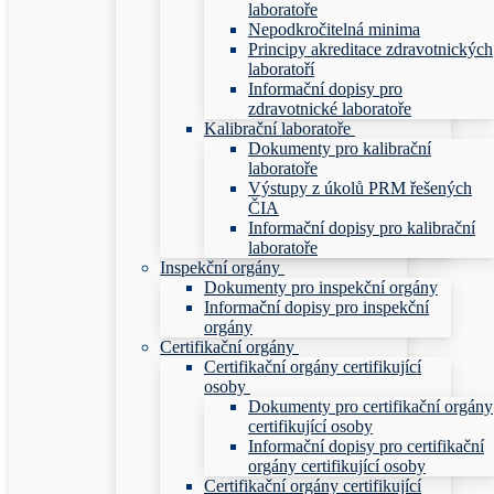
laboratoře
Nepodkročitelná minima
Principy akreditace zdravotnických
laboratoří
Informační dopisy pro
zdravotnické laboratoře
Kalibrační laboratoře
Dokumenty pro kalibrační
laboratoře
Výstupy z úkolů PRM řešených
ČIA
Informační dopisy pro kalibrační
laboratoře
Inspekční orgány
Dokumenty pro inspekční orgány
Informační dopisy pro inspekční
orgány
Certifikační orgány
Certifikační orgány certifikující
osoby
Dokumenty pro certifikační orgány
certifikující osoby
Informační dopisy pro certifikační
orgány certifikující osoby
Certifikační orgány certifikující