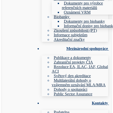
Dokumenty pro výrobce
referenčních materiálů
Oznámení VRM
Biobanky
Dokumenty pro biobanky
Informační dopisy pro bioban
Zkoušení způsobilosti (PT)
Informace subjektům
Akreditační značky
Mezinárodní spolupráce
Publikace a dokumenty
Zahraniční projekty ČIA
Rezoluce EA, ILAC, IAF, Global
ACI
Světový den akreditace
Multilaterální dohody o
vzájemném uznávání MLA/MRA
Dohody o spolupráci
Public Sector Assurance
Kontakty
Podatelna