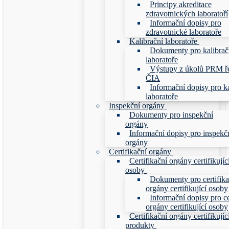
Principy akreditace
zdravotnických laboratoří
Informační dopisy pro
zdravotnické laboratoře
Kalibrační laboratoře
Dokumenty pro kalibrač
laboratoře
Výstupy z úkolů PRM ř
ČIA
Informační dopisy pro ka
laboratoře
Inspekční orgány
Dokumenty pro inspekční
orgány
Informační dopisy pro inspekč
orgány
Certifikační orgány
Certifikační orgány certifikujíc
osoby
Dokumenty pro certifika
orgány certifikující osoby
Informační dopisy pro ce
orgány certifikující osoby
Certifikační orgány certifikujíc
produkty