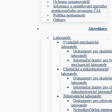
Ochrana oznamovatelů
Informace o uplatňování interního
protikorupčního programu ČIA
Politika nestrannosti
Odkazy
Akreditace
Laboratoře
Fyzikálně-mechanické
laboratoře
Dokumenty pro zkušebn
laboratoře
Informační dopisy pro f
mechanické laboratoře
Chemické a mikrobiologické
laboratoře
Dokumenty pro zkušebn
laboratoře
Informační dopisy pro c
mikrobiologické laborato
Zdravotnické laboratoře
Dokumenty pro zdravot
laboratoře
Nepodkročitelná minim