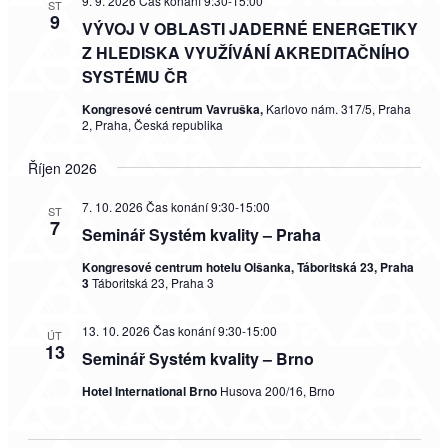
9. 9. 2026 Čas konání 9:30
-
15:00
ST
9
VÝVOJ V OBLASTI JADERNÉ ENERGETIKY
Z HLEDISKA VYUŽÍVÁNÍ AKREDITAČNÍHO
SYSTÉMU ČR
Kongresové centrum Vavruška,
Karlovo nám. 317/5, Praha
2, Praha, Česká republika
Říjen 2026
7. 10. 2026 Čas konání 9:30
-
15:00
ST
7
Seminář Systém kvality – Praha
Kongresové centrum hotelu Olšanka, Táboritská 23, Praha
3
Táboritská 23, Praha 3
13. 10. 2026 Čas konání 9:30
-
15:00
ÚT
13
Seminář Systém kvality – Brno
Hotel International Brno
Husova 200/16, Brno