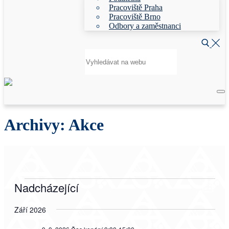
Pracoviště Praha
Pracoviště Brno
Odbory a zaměstnanci
Hledat:
Archivy:
Akce
Akce
Nadcházející
Navig
Navi
Seznam
pro
zobra
Vyberte
zobra
datum.
Září 2026
Akce