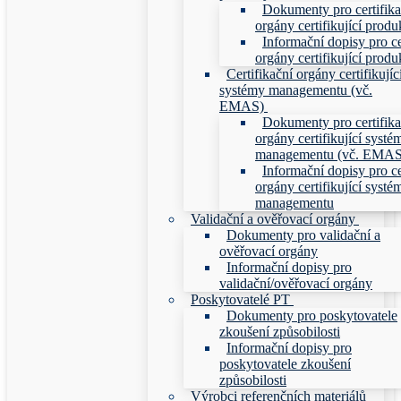
Dokumenty pro certifika
orgány certifikující produ
Informační dopisy pro ce
orgány certifikující produ
Certifikační orgány certifikujíc
systémy managementu (vč.
EMAS)
Dokumenty pro certifika
orgány certifikující systé
managementu (vč. EMAS
Informační dopisy pro ce
orgány certifikující systé
managementu
Validační a ověřovací orgány
Dokumenty pro validační a
ověřovací orgány
Informační dopisy pro
validační/ověřovací orgány
Poskytovatelé PT
Dokumenty pro poskytovatele
zkoušení způsobilosti
Informační dopisy pro
poskytovatele zkoušení
způsobilosti
Výrobci referenčních materiálů