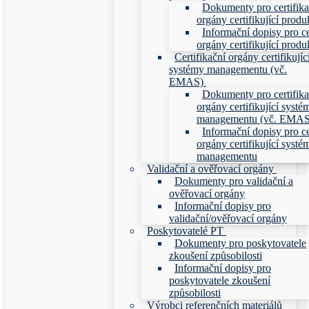
Dokumenty pro certifika
orgány certifikující produ
Informační dopisy pro ce
orgány certifikující produ
Certifikační orgány certifikujíc
systémy managementu (vč.
EMAS)
Dokumenty pro certifika
orgány certifikující systé
managementu (vč. EMAS
Informační dopisy pro ce
orgány certifikující systé
managementu
Validační a ověřovací orgány
Dokumenty pro validační a
ověřovací orgány
Informační dopisy pro
validační/ověřovací orgány
Poskytovatelé PT
Dokumenty pro poskytovatele
zkoušení způsobilosti
Informační dopisy pro
poskytovatele zkoušení
způsobilosti
Výrobci referenčních materiálů