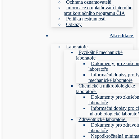
Ochrana oznamovatelů
Informace o uplatňování interního
protikorupčního programu ČIA
Politika nestrannosti
Odkazy
Akreditace
Laboratoře
Fyzikálně-mechanické
laboratoře
Dokumenty pro zkušebn
laboratoře
Informační dopisy pro f
mechanické laboratoře
Chemické a mikrobiologické
laboratoře
Dokumenty pro zkušebn
laboratoře
Informační dopisy pro c
mikrobiologické laborato
Zdravotnické laboratoře
Dokumenty pro zdravot
laboratoře
Nepodkročitelná minim