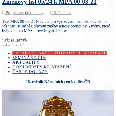
Změnový list 05/24 k MPA 00-03-21
Projednané dokumenty
15. 7. 2024
Text MPA 00-03-21 Pravidla pro vyřizování námitek, odvolání a
stížností, se mění z důvodu změny adresy podatelny. Změny, které
byly v tomto MPA provedeny naleznete…
Celý příspěvek
Stránkování
1
2
3
4
…
14
příspěvků
DATABÁZE AKREDITOVANÝCH SUBJEKTŮ
SEMINÁŘE ČIA
AKTUALITY
DOKUMENTY KE STAŽENÍ
ČASTÉ DOTAZY
26. ročník Národních cen kvality ČR