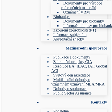
Dokumenty pro výrobce
referenčních materiálů
Oznámení VRM
Biobanky
Dokumenty pro biobanky
Informační dopisy pro bioban
Zkoušení způsobilosti (PT)
Informace subjektům
Akreditační značky
Mezinárodní spolupráce
Publikace a dokumenty
Zahraniční projekty ČIA
Rezoluce EA, ILAC, IAF, Global
ACI
Světový den akreditace
Multilaterální dohody o
vzájemném uznávání MLA/MRA
Dohody o spolupráci
Public Sector Assurance
Kontakty
Podatelna