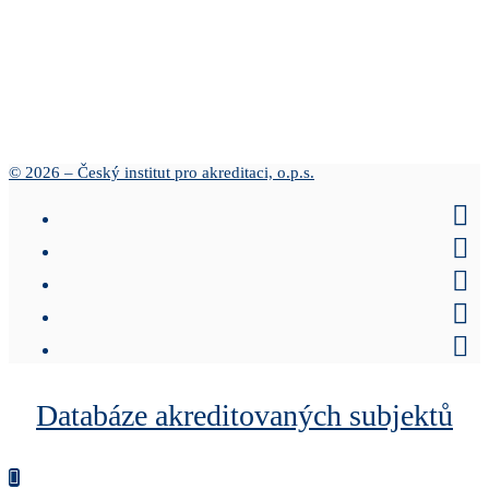
© 2026 – Český institut pro akreditaci, o.p.s.
Databáze akreditovaných subjektů