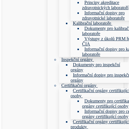
Principy akreditace
zdravotnických laboratoří
Informační dopisy pro
zdravotnické laboratoře
Kalibrační laboratoře
Dokumenty pro kalibrač
laboratoře
Výstupy z úkolů PRM ř
ČIA
Informační dopisy pro ka
laboratoře
Inspekční orgány
Dokumenty pro inspekční
orgány
Informační dopisy pro inspekč
orgány
Certifikační orgány
Certifikační orgány certifikujíc
osoby
Dokumenty pro certifika
orgány certifikující osoby
Informační dopisy pro ce
orgány certifikující osoby
Certifikační orgány certifikujíc
produkty