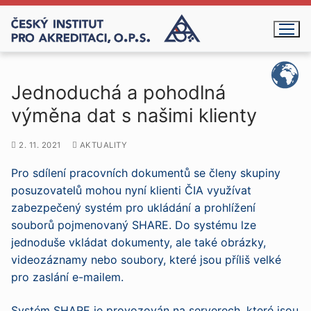
Přeskočit
na
obsah
Jednoduchá a pohodlná
výměna dat s našimi klienty
2. 11. 2021
AKTUALITY
Pro sdílení pracovních dokumentů se členy skupiny
posuzovatelů mohou nyní klienti ČIA využívat
zabezpečený systém pro ukládání a prohlížení
souborů pojmenovaný SHARE. Do systému lze
jednoduše vkládat dokumenty, ale také obrázky,
videozáznamy nebo soubory, které jsou příliš velké
pro zaslání e-mailem.
Systém SHARE je provozován na serverech, které jsou