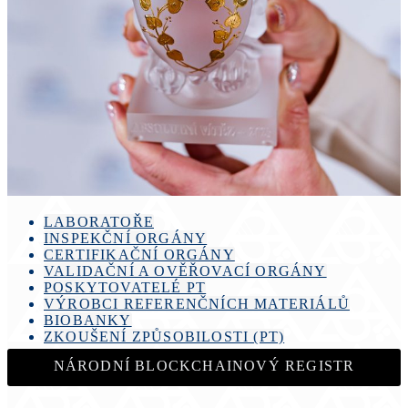
LABORATOŘE
INSPEKČNÍ ORGÁNY
CERTIFIKAČNÍ ORGÁNY
VALIDAČNÍ A OVĚŘOVACÍ ORGÁNY
POSKYTOVATELÉ PT
VÝROBCI REFERENČNÍCH MATERIÁLŮ
BIOBANKY
ZKOUŠENÍ ZPŮSOBILOSTI (PT)
NÁRODNÍ BLOCKCHAINOVÝ REGISTR