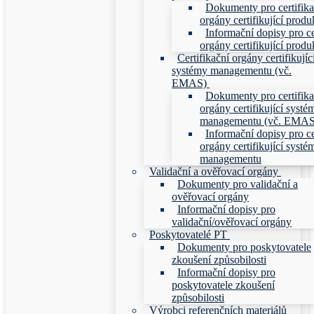
Dokumenty pro certifika
orgány certifikující produ
Informační dopisy pro ce
orgány certifikující produ
Certifikační orgány certifikujíc
systémy managementu (vč.
EMAS)
Dokumenty pro certifika
orgány certifikující systé
managementu (vč. EMAS
Informační dopisy pro ce
orgány certifikující systé
managementu
Validační a ověřovací orgány
Dokumenty pro validační a
ověřovací orgány
Informační dopisy pro
validační/ověřovací orgány
Poskytovatelé PT
Dokumenty pro poskytovatele
zkoušení způsobilosti
Informační dopisy pro
poskytovatele zkoušení
způsobilosti
Výrobci referenčních materiálů