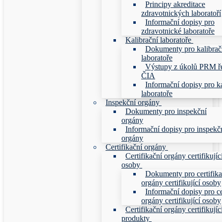
Principy akreditace
zdravotnických laboratoří
Informační dopisy pro
zdravotnické laboratoře
Kalibrační laboratoře
Dokumenty pro kalibrač
laboratoře
Výstupy z úkolů PRM ř
ČIA
Informační dopisy pro ka
laboratoře
Inspekční orgány
Dokumenty pro inspekční
orgány
Informační dopisy pro inspekč
orgány
Certifikační orgány
Certifikační orgány certifikujíc
osoby
Dokumenty pro certifika
orgány certifikující osoby
Informační dopisy pro ce
orgány certifikující osoby
Certifikační orgány certifikujíc
produkty