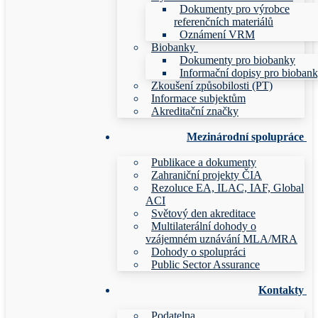
Dokumenty pro výrobce
referenčních materiálů
Oznámení VRM
Biobanky
Dokumenty pro biobanky
Informační dopisy pro bioban
Zkoušení způsobilosti (PT)
Informace subjektům
Akreditační značky
Mezinárodní spolupráce
Publikace a dokumenty
Zahraniční projekty ČIA
Rezoluce EA, ILAC, IAF, Global
ACI
Světový den akreditace
Multilaterální dohody o
vzájemném uznávání MLA/MRA
Dohody o spolupráci
Public Sector Assurance
Kontakty
Podatelna