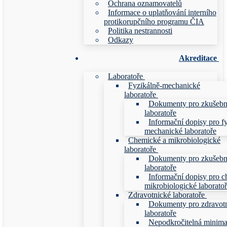
Ochrana oznamovatelů
Informace o uplatňování interního
protikorupčního programu ČIA
Politika nestrannosti
Odkazy
Akreditace
Laboratoře
Fyzikálně-mechanické
laboratoře
Dokumenty pro zkušebn
laboratoře
Informační dopisy pro f
mechanické laboratoře
Chemické a mikrobiologické
laboratoře
Dokumenty pro zkušebn
laboratoře
Informační dopisy pro c
mikrobiologické laborato
Zdravotnické laboratoře
Dokumenty pro zdravot
laboratoře
Nepodkročitelná minim