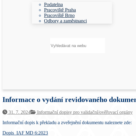
Podatelna
Pracoviště Praha
Pracoviště Brno
Odbory a zaměstnanci
Hledat:
Informace o vydání revidovaného dokume
31. 7. 2024
Informační dopisy pro validační/ověřovací orgány
Informační dopis k překladu a zveřejnění dokumentu naleznete zde:
Dopis_IAF MD 6:2023