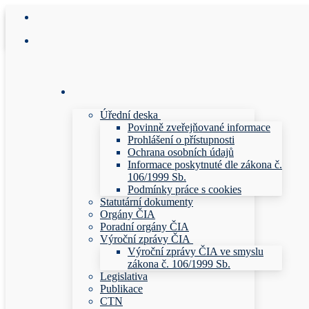
Přeskočit
Menu
Zavřeno
na
obsah
Úřední deska
Povinně zveřejňované informace
Prohlášení o přístupnosti
Ochrana osobních údajů
Informace poskytnuté dle zákona č.
106/1999 Sb.
Podmínky práce s cookies
Statutární dokumenty
Orgány ČIA
Poradní orgány ČIA
Výroční zprávy ČIA
Výroční zprávy ČIA ve smyslu
zákona č. 106/1999 Sb.
Legislativa
Publikace
CTN