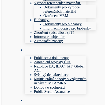
Výrobci referenčních materiálů
Dokumenty pro výrobce
referenčních materiálů
Oznámení VRM
Biobanky
Dokumenty pro biobanky
Informační dopisy pro biobanky
Zkoušení způsobilosti (PT)
Informace subjektům
Akreditační značky
Publikace a dokumenty
Zahraniční projekty ČIA
Rezoluce EA, ILAC, IAF, Global
ACI
Světový den akreditace
Multilaterální dohody o vzájemném
uznávání MLA/MRA
Dohody o spolupráci
Public Sector Assurance