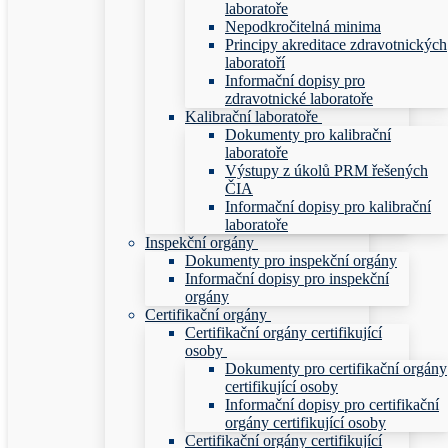
laboratoře
Nepodkročitelná minima
Principy akreditace zdravotnických
laboratoří
Informační dopisy pro
zdravotnické laboratoře
Kalibrační laboratoře
Dokumenty pro kalibrační
laboratoře
Výstupy z úkolů PRM řešených
ČIA
Informační dopisy pro kalibrační
laboratoře
Inspekční orgány
Dokumenty pro inspekční orgány
Informační dopisy pro inspekční
orgány
Certifikační orgány
Certifikační orgány certifikující
osoby
Dokumenty pro certifikační orgány
certifikující osoby
Informační dopisy pro certifikační
orgány certifikující osoby
Certifikační orgány certifikující