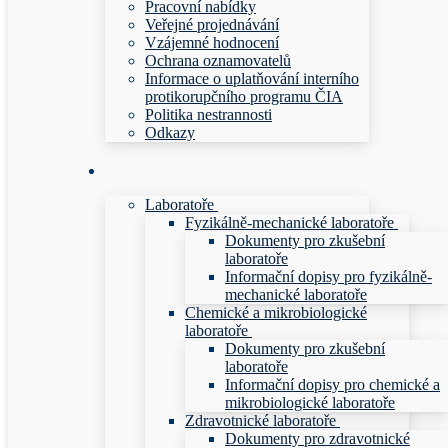
Pracovní nabídky
Veřejné projednávání
Vzájemné hodnocení
Ochrana oznamovatelů
Informace o uplatňování interního
protikorupčního programu ČIA
Politika nestrannosti
Odkazy
Laboratoře
Fyzikálně-mechanické laboratoře
Dokumenty pro zkušební
laboratoře
Informační dopisy pro fyzikálně-
mechanické laboratoře
Chemické a mikrobiologické
laboratoře
Dokumenty pro zkušební
laboratoře
Informační dopisy pro chemické a
mikrobiologické laboratoře
Zdravotnické laboratoře
Dokumenty pro zdravotnické