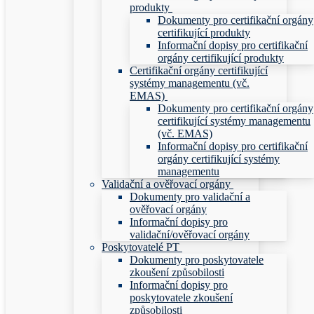
produkty
Dokumenty pro certifikační orgány
certifikující produkty
Informační dopisy pro certifikační
orgány certifikující produkty
Certifikační orgány certifikující
systémy managementu (vč.
EMAS)
Dokumenty pro certifikační orgány
certifikující systémy managementu
(vč. EMAS)
Informační dopisy pro certifikační
orgány certifikující systémy
managementu
Validační a ověřovací orgány
Dokumenty pro validační a
ověřovací orgány
Informační dopisy pro
validační/ověřovací orgány
Poskytovatelé PT
Dokumenty pro poskytovatele
zkoušení způsobilosti
Informační dopisy pro
poskytovatele zkoušení
způsobilosti