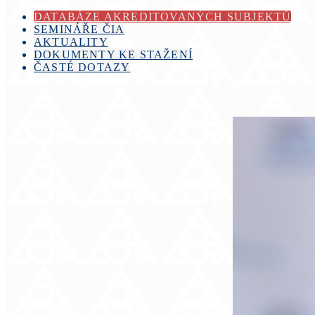
DATABÁZE AKREDITOVANÝCH SUBJEKTŮ
SEMINÁŘE ČIA
AKTUALITY
DOKUMENTY KE STAŽENÍ
ČASTÉ DOTAZY