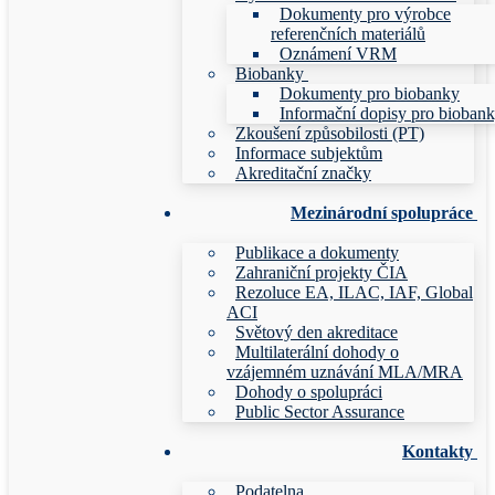
Dokumenty pro výrobce
referenčních materiálů
Oznámení VRM
Biobanky
Dokumenty pro biobanky
Informační dopisy pro bioban
Zkoušení způsobilosti (PT)
Informace subjektům
Akreditační značky
Mezinárodní spolupráce
Publikace a dokumenty
Zahraniční projekty ČIA
Rezoluce EA, ILAC, IAF, Global
ACI
Světový den akreditace
Multilaterální dohody o
vzájemném uznávání MLA/MRA
Dohody o spolupráci
Public Sector Assurance
Kontakty
Podatelna