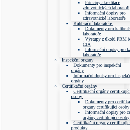
Principy akreditace
zdravotnických laboratoří
Informační dopisy pro
zdravotnické laboratoře
Kalibrační laboratoře
Dokumenty pro kalibrač
laboratoře
Výstupy z úkolů PRM ř
ČIA
Informační dopisy pro ka
laboratoře
Inspekční orgány
Dokumenty pro inspekční
orgány
Informační dopisy pro inspekč
orgány
Certifikační orgány
Certifikační orgány certifikujíc
osoby
Dokumenty pro certifika
orgány certifikující osoby
Informační dopisy pro ce
orgány certifikující osoby
Certifikační orgány certifikujíc
produkty