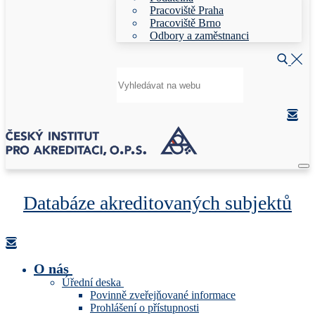
Pracoviště Praha
Pracoviště Brno
Odbory a zaměstnanci
Hledat:
Databáze akreditovaných subjektů
O nás
Úřední deska
Povinně zveřejňované informace
Prohlášení o přístupnosti