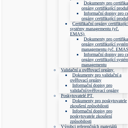
Dokumenty pro certifika
orgány certifikující produ
Informační dopisy pro ce
orgány certifikující produ
Certifikační orgány certifikujíc
systémy managementu (vč.
EMAS)
Dokumenty pro certifika
orgány certifikující systé
managementu (vč. EMAS
Informační dopisy pro ce
orgány certifikující systé
managementu
Validační a ověřovací orgány
Dokumenty pro validační a
ověřovací orgány
Informační dopisy pro
validační/ověřovací orgány
Poskytovatelé PT
Dokumenty pro poskytovatele
zkoušení způsobilosti
Informační dopisy pro
poskytovatele zkoušení
způsobilosti
Výrobci referenčních materiálů