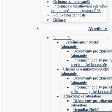
Ochrana oznamovatelů
Informace o uplatňování interního
protikorupčního programu ČIA
Politika nestrannosti
Odkazy
Akreditace
Laboratoře
Fyzikálně-mechanické
laboratoře
Dokumenty pro zkušebn
laboratoře
Informační dopisy pro f
mechanické laboratoře
Chemické a mikrobiologické
laboratoře
Dokumenty pro zkušebn
laboratoře
Informační dopisy pro c
mikrobiologické laborato
Zdravotnické laboratoře
Dokumenty pro zdravot
laboratoře
Nepodkročitelná minim