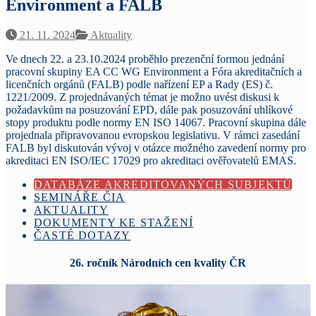
Environment a FALB
21. 11. 2024
Aktuality
Ve dnech 22. a 23.10.2024 proběhlo prezenční formou jednání
pracovní skupiny EA CC WG Environment a Fóra akreditačních a
licenčních orgánů (FALB) podle nařízení EP a Rady (ES) č.
1221/2009. Z projednávaných témat je možno uvést diskusi k
požadavkům na posuzování EPD, dále pak posuzování uhlíkové
stopy produktu podle normy EN ISO 14067. Pracovní skupina dále
projednala připravovanou evropskou legislativu. V rámci zasedání
FALB byl diskutován vývoj v otázce možného zavedení normy pro
akreditaci EN ISO/IEC 17029 pro akreditaci ověřovatelů EMAS.
DATABÁZE AKREDITOVANÝCH SUBJEKTŮ
SEMINÁŘE ČIA
AKTUALITY
DOKUMENTY KE STAŽENÍ
ČASTÉ DOTAZY
26. ročník Národních cen kvality ČR