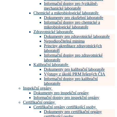
Informační dopisy pro fyzikálně-
mechanické laboratoře
Chemické a mikrobiologické laboratoře
Dokumenty pro zkušební laboratoře
Informační dopisy pro chemické a
mikrobiologické laboratoře
Zdravotnické laboratoře
Dokumenty pro zdravotnické laboratoře
Nepodkročitelná minima
Principy akreditace zdravotnických
laboratoří
Informační dopisy pro zdravotnické
laboratoře
Kalibrační laboratoře
Dokumenty pro kalibrační laboratoře
Výstupy z úkolů PRM řešených ČIA
Informační dopisy pro kalibrační
laboratoře
Inspekční orgány
Dokumenty pro inspekční orgány
Informační dopisy pro inspekční orgány
Certifikační orgány
Certifikační orgány certifikující osoby
Dokumenty pro certifikační orgány
certifikující osoby