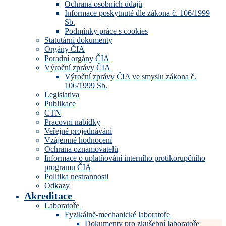
Ochrana osobních údajů
Informace poskytnuté dle zákona č. 106/1999
Sb.
Podmínky práce s cookies
Statutární dokumenty
Orgány ČIA
Poradní orgány ČIA
Výroční zprávy ČIA
Výroční zprávy ČIA ve smyslu zákona č.
106/1999 Sb.
Legislativa
Publikace
CTN
Pracovní nabídky
Veřejné projednávání
Vzájemné hodnocení
Ochrana oznamovatelů
Informace o uplatňování interního protikorupčního
programu ČIA
Politika nestrannosti
Odkazy
Akreditace
Laboratoře
Fyzikálně-mechanické laboratoře
Dokumenty pro zkušební laboratoře