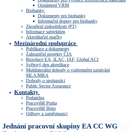
Oznámení VRM
Biobanky
Dokumenty pro biobanky
Informační dopisy pro biobanky
Zkoušení způsobilosti (PT)
Informace subjektům
Akreditační značky
Mezinárodní spolupráce
Publikace a dokumenty
Zahraniční projekty ČIA
Rezoluce EA, ILAC, IAF, Global ACI
Světový den akreditace
Multilaterální dohody o vzájemném uznávání
MLA/MRA
Dohody o spolupráci
Public Sector Assurance
Kontakty
Podatelna
Pracoviště Praha
Pracoviště Brno
Odbory a zaměstnanci
Jednání pracovní skupiny EA CC WG