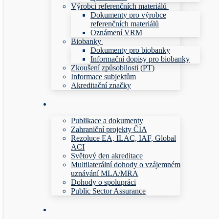
Výrobci referenčních materiálů
Dokumenty pro výrobce
referenčních materiálů
Oznámení VRM
Biobanky
Dokumenty pro biobanky
Informační dopisy pro biobanky
Zkoušení způsobilosti (PT)
Informace subjektům
Akreditační značky
Publikace a dokumenty
Zahraniční projekty ČIA
Rezoluce EA, ILAC, IAF, Global
ACI
Světový den akreditace
Multilaterální dohody o vzájemném
uznávání MLA/MRA
Dohody o spolupráci
Public Sector Assurance