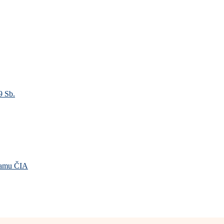
9 Sb.
gramu ČIA