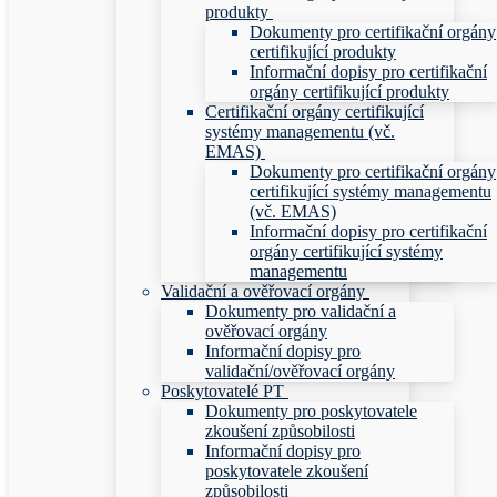
produkty
Dokumenty pro certifikační orgány
certifikující produkty
Informační dopisy pro certifikační
orgány certifikující produkty
Certifikační orgány certifikující
systémy managementu (vč.
EMAS)
Dokumenty pro certifikační orgány
certifikující systémy managementu
(vč. EMAS)
Informační dopisy pro certifikační
orgány certifikující systémy
managementu
Validační a ověřovací orgány
Dokumenty pro validační a
ověřovací orgány
Informační dopisy pro
validační/ověřovací orgány
Poskytovatelé PT
Dokumenty pro poskytovatele
zkoušení způsobilosti
Informační dopisy pro
poskytovatele zkoušení
způsobilosti