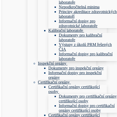
laboratoře
Nepodkročitelná minima
Principy akreditace zdravotnických
laboratoří
Informační dopisy pro
zdravotnické laboratoře
Kalibrační laboratoře
Dokumenty pro kalibrační
laboratoře
Výstupy z úkolů PRM řešených
ČIA
Informační dopisy pro kalibrační
laboratoře
Inspekční orgány
Dokumenty pro inspekční orgány
Informační dopisy pro inspekční
orgány
Certifikační orgány
Certifikační orgány certifikující
osoby
Dokumenty pro certifikační orgány
certifikující osoby
Informační dopisy pro certifikační
orgány certifikující osoby
Certifikační orgány certifikující