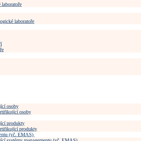
 laboratoře
ogické laboratoře
í
ře
jící osoby
tifikující osoby
jící produkty
tifikující produkty
mentu (vč. EMAS)
kující systémy managementu (vč. EMAS)