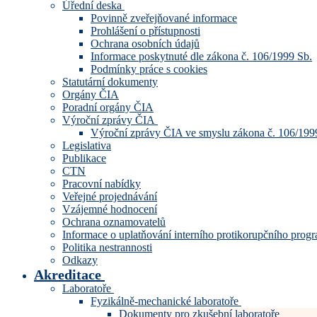
Úřední deska
Povinně zveřejňované informace
Prohlášení o přístupnosti
Ochrana osobních údajů
Informace poskytnuté dle zákona č. 106/1999 Sb.
Podmínky práce s cookies
Statutární dokumenty
Orgány ČIA
Poradní orgány ČIA
Výroční zprávy ČIA
Výroční zprávy ČIA ve smyslu zákona č. 106/199
Legislativa
Publikace
CTN
Pracovní nabídky
Veřejné projednávání
Vzájemné hodnocení
Ochrana oznamovatelů
Informace o uplatňování interního protikorupčního pro
Politika nestrannosti
Odkazy
Akreditace
Laboratoře
Fyzikálně-mechanické laboratoře
Dokumenty pro zkušební laboratoře