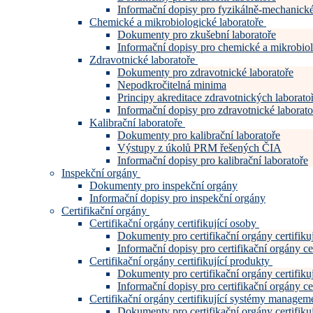
Informační dopisy pro fyzikálně-mechanické
Chemické a mikrobiologické laboratoře
Dokumenty pro zkušební laboratoře
Informační dopisy pro chemické a mikrobiol
Zdravotnické laboratoře
Dokumenty pro zdravotnické laboratoře
Nepodkročitelná minima
Principy akreditace zdravotnických laboratoř
Informační dopisy pro zdravotnické laborato
Kalibrační laboratoře
Dokumenty pro kalibrační laboratoře
Výstupy z úkolů PRM řešených ČIA
Informační dopisy pro kalibrační laboratoře
Inspekční orgány
Dokumenty pro inspekční orgány
Informační dopisy pro inspekční orgány
Certifikační orgány
Certifikační orgány certifikující osoby
Dokumenty pro certifikační orgány certifiku
Informační dopisy pro certifikační orgány cer
Certifikační orgány certifikující produkty
Dokumenty pro certifikační orgány certifiku
Informační dopisy pro certifikační orgány cer
Certifikační orgány certifikující systémy manage
Dokumenty pro certifikační orgány certifi