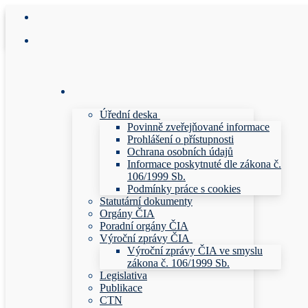
Přeskočit
Menu
Zavřeno
na
obsah
Úřední deska
Povinně zveřejňované informace
Prohlášení o přístupnosti
Ochrana osobních údajů
Informace poskytnuté dle zákona č.
106/1999 Sb.
Podmínky práce s cookies
Statutární dokumenty
Orgány ČIA
Poradní orgány ČIA
Výroční zprávy ČIA
Výroční zprávy ČIA ve smyslu
zákona č. 106/1999 Sb.
Legislativa
Publikace
CTN