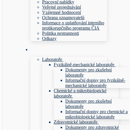
Pracovní nabídky
Veřejné projednávání
Vzájemné hodnocení
Ochrana oznamovatelů
Informace o uplatňování interního
protikorupčního programu ČIA
Politika nestrannosti
Odkazy
Laboratoře
Fyzikálně-mechanické laboratoře
Dokumenty pro zkušební
laboratoře
Informační dopisy pro fyzikálně-
mechanické laboratoře
Chemické a mikrobiologické
laboratoře
Dokumenty pro zkušební
laboratoře
Informační dopisy pro chemické a
mikrobiologické laboratoře
Zdravotnické laboratoře
Dokumenty pro zdravotnické