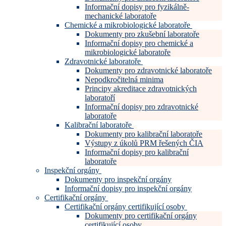
Informační dopisy pro fyzikálně-
mechanické laboratoře
Chemické a mikrobiologické laboratoře
Dokumenty pro zkušební laboratoře
Informační dopisy pro chemické a
mikrobiologické laboratoře
Zdravotnické laboratoře
Dokumenty pro zdravotnické laboratoře
Nepodkročitelná minima
Principy akreditace zdravotnických
laboratoří
Informační dopisy pro zdravotnické
laboratoře
Kalibrační laboratoře
Dokumenty pro kalibrační laboratoře
Výstupy z úkolů PRM řešených ČIA
Informační dopisy pro kalibrační
laboratoře
Inspekční orgány
Dokumenty pro inspekční orgány
Informační dopisy pro inspekční orgány
Certifikační orgány
Certifikační orgány certifikující osoby
Dokumenty pro certifikační orgány
certifikující osoby