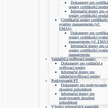
Dokumenty pro certifika
orgány certifikující produ
Informační dopisy pro ce
orgány certifikující produ
Certifikační orgány certifikujíc
systémy managementu (vč.
EMAS)
Dokumenty pro certifika
orgány certifikující systé
managementu (vč. EMAS
Informační dopisy pro ce
orgány certifikující systé
managementu
Validační a ověřovací orgány
Dokumenty pro validační a
ověřovací orgány
Informační dopisy pro
validační/ověřovací orgány
Poskytovatelé PT
Dokumenty pro poskytovatele
zkoušení způsobilosti
Informační dopisy pro
poskytovatele zkoušení
způsobilosti
Výrobci referenčních materiálů