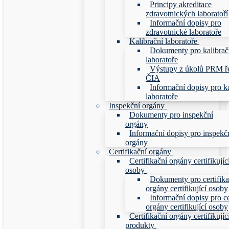
Principy akreditace
zdravotnických laboratoří
Informační dopisy pro
zdravotnické laboratoře
Kalibrační laboratoře
Dokumenty pro kalibrač
laboratoře
Výstupy z úkolů PRM ř
ČIA
Informační dopisy pro ka
laboratoře
Inspekční orgány
Dokumenty pro inspekční
orgány
Informační dopisy pro inspekč
orgány
Certifikační orgány
Certifikační orgány certifikujíc
osoby
Dokumenty pro certifika
orgány certifikující osoby
Informační dopisy pro ce
orgány certifikující osoby
Certifikační orgány certifikujíc
produkty