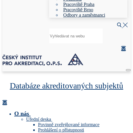
Pracoviště Praha
Pracoviště Brno
Odbory a zaměstnanci
Hledat:
Databáze akreditovaných subjektů
O nás
Úřední deska
Povinně zveřejňované informace
Prohlášení o přístupnosti