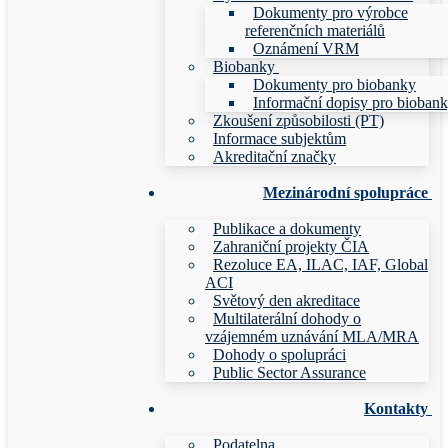
Dokumenty pro výrobce
referenčních materiálů
Oznámení VRM
Biobanky
Dokumenty pro biobanky
Informační dopisy pro bioban
Zkoušení způsobilosti (PT)
Informace subjektům
Akreditační značky
Mezinárodní spolupráce
Publikace a dokumenty
Zahraniční projekty ČIA
Rezoluce EA, ILAC, IAF, Global
ACI
Světový den akreditace
Multilaterální dohody o
vzájemném uznávání MLA/MRA
Dohody o spolupráci
Public Sector Assurance
Kontakty
Podatelna