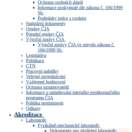
Ochrana osobních údajů
Informace poskytnuté dle zákona č. 106/1999
Sb.
Podmínky práce s cookies
Statutární dokumenty
Orgány ČIA
Poradní orgány ČIA
Výroční zprávy ČIA
Výroční zprávy ČIA ve smyslu zákona č.
106/1999 Sb.
Legislativa
Publikace
CTN
Pracovní nabídky
Veřejné projednávání
Vzájemné hodnocení
Ochrana oznamovatelů
Informace o uplatňování interního protikorupčního
programu ČIA
Politika nestrannosti
Odkazy
Akreditace
Laboratoře
Fyzikálně-mechanické laboratoře
Dokumenty pro zkušební laboratoře