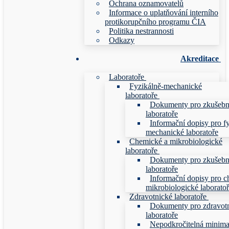
Ochrana oznamovatelů
Informace o uplatňování interního
protikorupčního programu ČIA
Politika nestrannosti
Odkazy
Akreditace
Laboratoře
Fyzikálně-mechanické
laboratoře
Dokumenty pro zkušebn
laboratoře
Informační dopisy pro f
mechanické laboratoře
Chemické a mikrobiologické
laboratoře
Dokumenty pro zkušebn
laboratoře
Informační dopisy pro c
mikrobiologické laborato
Zdravotnické laboratoře
Dokumenty pro zdravot
laboratoře
Nepodkročitelná minim