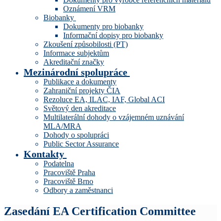
Oznámení VRM
Biobanky
Dokumenty pro biobanky
Informační dopisy pro biobanky
Zkoušení způsobilosti (PT)
Informace subjektům
Akreditační značky
Mezinárodní spolupráce
Publikace a dokumenty
Zahraniční projekty ČIA
Rezoluce EA, ILAC, IAF, Global ACI
Světový den akreditace
Multilaterální dohody o vzájemném uznávání
MLA/MRA
Dohody o spolupráci
Public Sector Assurance
Kontakty
Podatelna
Pracoviště Praha
Pracoviště Brno
Odbory a zaměstnanci
Zasedání EA Certification Committee