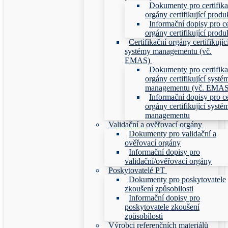
Dokumenty pro certifika
orgány certifikující produ
Informační dopisy pro ce
orgány certifikující produ
Certifikační orgány certifikujíc
systémy managementu (vč.
EMAS)
Dokumenty pro certifika
orgány certifikující systé
managementu (vč. EMAS
Informační dopisy pro ce
orgány certifikující systé
managementu
Validační a ověřovací orgány
Dokumenty pro validační a
ověřovací orgány
Informační dopisy pro
validační/ověřovací orgány
Poskytovatelé PT
Dokumenty pro poskytovatele
zkoušení způsobilosti
Informační dopisy pro
poskytovatele zkoušení
způsobilosti
Výrobci referenčních materiálů