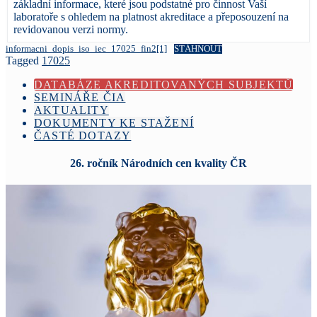
základní informace, které jsou podstatné pro činnost Vaší
laboratoře s ohledem na platnost akreditace a přeposouzení na
revidovanou verzi normy.
informacni_dopis_iso_iec_17025_fin2[1]
STÁHNOUT
Tagged
17025
DATABÁZE AKREDITOVANÝCH SUBJEKTŮ
SEMINÁŘE ČIA
AKTUALITY
DOKUMENTY KE STAŽENÍ
ČASTÉ DOTAZY
26. ročník Národních cen kvality ČR