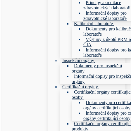
Principy akreditace
zdravotnických laboratoří
Informační dopisy pro
zdravotnické laboratoře
Kalibrační laboratoře
Dokumenty pro kalibrač
laboratoře
Výstupy z úkolů PRM ř
ČIA
Informační dopisy pro ka
laboratoře
Inspekční orgány
Dokumenty pro inspekční
orgány
Informační dopisy pro inspekč
orgány
Certifikační orgány
Certifikační orgány certifikujíc
osoby
Dokumenty pro certifika
orgány certifikující osoby
Informační dopisy pro ce
orgány certifikující osoby
Certifikační orgány certifikujíc
produkty