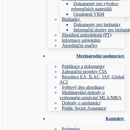
Dokumenty pro výrobce
referenčních materiálů
Oznámení VRM
Biobanky
Dokumenty pro biobanky
Informační dopisy pro bioban
Zkoušení způsobilosti (PT)
Informace subjektům
Akreditační značky
Mezinárodní spolupráce
Publikace a dokumenty
Zahraniční projekty ČIA
Rezoluce EA, ILAC, IAF, Global
ACI
Světový den akreditace
Multilaterální dohody o
vzájemném uznávání MLA/MRA
Dohody o spolupráci
Public Sector Assurance
Kontakty
Podatelna