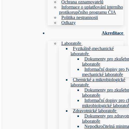
Ochrana oznamovatelů
Informace o uplatňování interního
protikorupčního programu ČIA
Politika nestrannosti
Odkazy
Akreditace
Laboratoře
Fyzikálně-mechanické
laboratoře
Dokumenty pro zkušebn
laboratoře
Informační dopisy pro f
mechanické laboratoře
Chemické a mikrobiologické
laboratoře
Dokumenty pro zkušebn
laboratoře
Informační dopisy pro c
mikrobiologické laborato
Zdravotnické laboratoře
Dokumenty pro zdravot
laboratoře
Nepodkročitelná minim