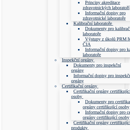
Principy akreditace
zdravotnických laboratoří
Informační dopisy pro
zdravotnické laboratoře
Kalibrační laboratoře
Dokumenty pro kalibrač
laboratoře
Výstupy z úkolů PRM ř
ČIA
Informační dopisy pro ka
laboratoře
Inspekční orgány
Dokumenty pro inspekční
orgány
Informační dopisy pro inspekč
orgány
Certifikační orgány
Certifikační orgány certifikujíc
osoby
Dokumenty pro certifika
orgány certifikující osoby
Informační dopisy pro ce
orgány certifikující osoby
Certifikační orgány certifikujíc
produkty