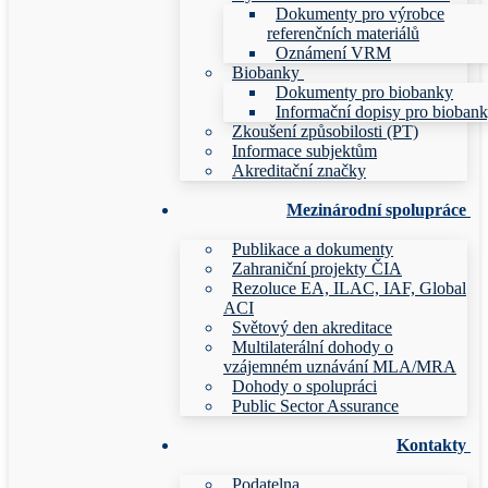
Dokumenty pro výrobce
referenčních materiálů
Oznámení VRM
Biobanky
Dokumenty pro biobanky
Informační dopisy pro bioban
Zkoušení způsobilosti (PT)
Informace subjektům
Akreditační značky
Mezinárodní spolupráce
Publikace a dokumenty
Zahraniční projekty ČIA
Rezoluce EA, ILAC, IAF, Global
ACI
Světový den akreditace
Multilaterální dohody o
vzájemném uznávání MLA/MRA
Dohody o spolupráci
Public Sector Assurance
Kontakty
Podatelna