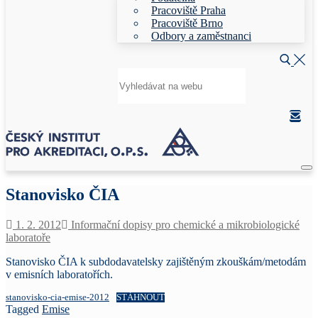
Pracoviště Praha
Pracoviště Brno
Odbory a zaměstnanci
Hledat:
Stanovisko ČIA
1. 2. 2012
Informační dopisy pro chemické a mikrobiologické
laboratoře
Stanovisko ČIA k subdodavatelsky zajištěným zkouškám/metodám
v emisních laboratořích.
stanovisko-cia-emise-2012
STÁHNOUT
Tagged
Emise