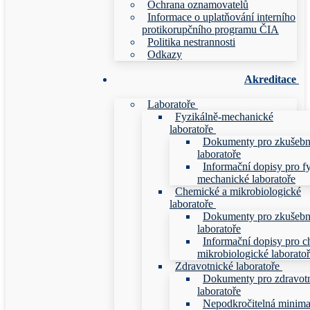
Ochrana oznamovatelů
Informace o uplatňování interního
protikorupčního programu ČIA
Politika nestrannosti
Odkazy
Akreditace
Laboratoře
Fyzikálně-mechanické
laboratoře
Dokumenty pro zkušebn
laboratoře
Informační dopisy pro f
mechanické laboratoře
Chemické a mikrobiologické
laboratoře
Dokumenty pro zkušebn
laboratoře
Informační dopisy pro c
mikrobiologické laborato
Zdravotnické laboratoře
Dokumenty pro zdravot
laboratoře
Nepodkročitelná minim