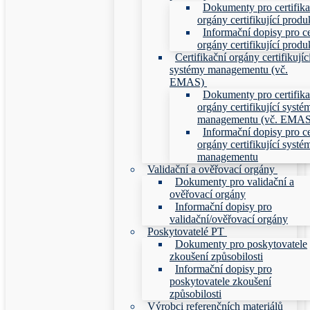
Dokumenty pro certifika
orgány certifikující produ
Informační dopisy pro ce
orgány certifikující produ
Certifikační orgány certifikujíc
systémy managementu (vč.
EMAS)
Dokumenty pro certifika
orgány certifikující systé
managementu (vč. EMAS
Informační dopisy pro ce
orgány certifikující systé
managementu
Validační a ověřovací orgány
Dokumenty pro validační a
ověřovací orgány
Informační dopisy pro
validační/ověřovací orgány
Poskytovatelé PT
Dokumenty pro poskytovatele
zkoušení způsobilosti
Informační dopisy pro
poskytovatele zkoušení
způsobilosti
Výrobci referenčních materiálů