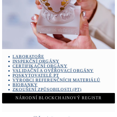
LABORATOŘE
INSPEKČNÍ ORGÁNY
CERTIFIKAČNÍ ORGÁNY
VALIDAČNÍ A OVĚŘOVACÍ ORGÁNY
POSKYTOVATELÉ PT
VÝROBCI REFERENČNÍCH MATERIÁLŮ
BIOBANKY
ZKOUŠENÍ ZPŮSOBILOSTI (PT)
NÁRODNÍ BLOCKCHAINOVÝ REGISTR