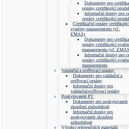
Dokumenty pro certifika
orgány certifikující produ
Informační dopisy pro ce
orgány certifikující produ
Certifikační orgány certifikujíc
systémy managementu (vč.
EMAS)
Dokumenty pro certifika
orgány certifikující systé
managementu (vč. EMAS
Informační dopisy pro ce
orgány certifikující systé
managementu
Validační a ověřovací orgány
Dokumenty pro validační a
ověřovací orgány
Informační dopisy pro
validační/ověřovací orgány
Poskytovatelé PT
Dokumenty pro poskytovatele
zkoušení způsobilosti
Informační dopisy pro
poskytovatele zkoušení
způsobilosti
Výrobci referenčních materiálů