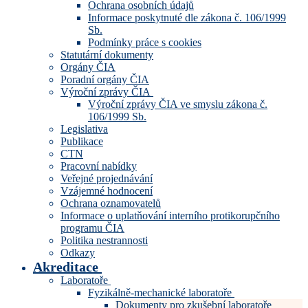
Ochrana osobních údajů
Informace poskytnuté dle zákona č. 106/1999
Sb.
Podmínky práce s cookies
Statutární dokumenty
Orgány ČIA
Poradní orgány ČIA
Výroční zprávy ČIA
Výroční zprávy ČIA ve smyslu zákona č.
106/1999 Sb.
Legislativa
Publikace
CTN
Pracovní nabídky
Veřejné projednávání
Vzájemné hodnocení
Ochrana oznamovatelů
Informace o uplatňování interního protikorupčního
programu ČIA
Politika nestrannosti
Odkazy
Akreditace
Laboratoře
Fyzikálně-mechanické laboratoře
Dokumenty pro zkušební laboratoře