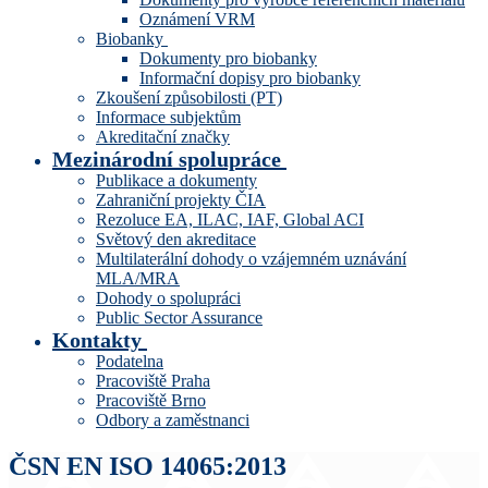
Oznámení VRM
Biobanky
Dokumenty pro biobanky
Informační dopisy pro biobanky
Zkoušení způsobilosti (PT)
Informace subjektům
Akreditační značky
Mezinárodní spolupráce
Publikace a dokumenty
Zahraniční projekty ČIA
Rezoluce EA, ILAC, IAF, Global ACI
Světový den akreditace
Multilaterální dohody o vzájemném uznávání
MLA/MRA
Dohody o spolupráci
Public Sector Assurance
Kontakty
Podatelna
Pracoviště Praha
Pracoviště Brno
Odbory a zaměstnanci
ČSN EN ISO 14065:2013