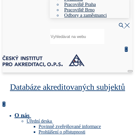
Pracoviště Praha
Pracoviště Brno
Odbory a zaměstnanci
Hledat:
Databáze akreditovaných subjektů
O nás
Úřední deska
Povinně zveřejňované informace
Prohlášení o přístupnosti