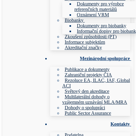
Dokumenty pro výrobce
referenčních materiálů
Oznámení VRM
Biobanky
Dokumenty pro biobanky
Informační dopisy pro bioban
Zkoušení způsobilosti (PT)
Informace subjektům
Akreditační značky
Mezinárodní spolupráce
Publikace a dokumenty
Zahraniční projekty ČIA
Rezoluce EA, ILAC, IAF, Global
ACI
Světový den akreditace
Multilaterální dohody o
vzájemném uznávání MLA/MRA
Dohody o spolupráci
Public Sector Assurance
Kontakty
Podatelna