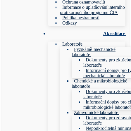
Ochrana oznamovatelů
Informace o uplatňování interního
protikorupčního programu ČIA
Politika nestrannosti
Odkazy
Akreditace
Laboratoře
Fyzikálně-mechanické
laboratoře
Dokumenty pro zkušebn
laboratoře
Informační dopisy pro f
mechanické laboratoře
Chemické a mikrobiologické
laboratoře
Dokumenty pro zkušebn
laboratoře
Informační dopisy pro c
mikrobiologické laborato
Zdravotnické laboratoře
Dokumenty pro zdravot
laboratoře
Nepodkročitelná minim