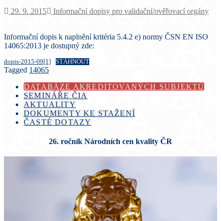
29. 9. 2015
Informační dopisy pro validační/ověřovací orgány
Informační dopis k naplnění kritéria 5.4.2 e) normy ČSN EN ISO
14065:2013 je dostupný zde:
dopis-2015-09[1]
STÁHNOUT
Tagged
14065
DATABÁZE AKREDITOVANÝCH SUBJEKTŮ
SEMINÁŘE ČIA
AKTUALITY
DOKUMENTY KE STAŽENÍ
ČASTÉ DOTAZY
26. ročník Národních cen kvality ČR