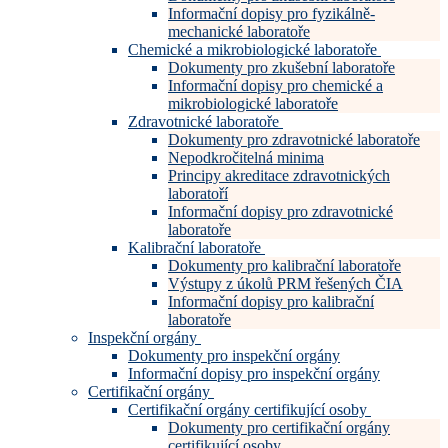
Informační dopisy pro fyzikálně-
mechanické laboratoře
Chemické a mikrobiologické laboratoře
Dokumenty pro zkušební laboratoře
Informační dopisy pro chemické a
mikrobiologické laboratoře
Zdravotnické laboratoře
Dokumenty pro zdravotnické laboratoře
Nepodkročitelná minima
Principy akreditace zdravotnických
laboratoří
Informační dopisy pro zdravotnické
laboratoře
Kalibrační laboratoře
Dokumenty pro kalibrační laboratoře
Výstupy z úkolů PRM řešených ČIA
Informační dopisy pro kalibrační
laboratoře
Inspekční orgány
Dokumenty pro inspekční orgány
Informační dopisy pro inspekční orgány
Certifikační orgány
Certifikační orgány certifikující osoby
Dokumenty pro certifikační orgány
certifikující osoby