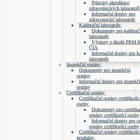
Principy akreditace
zdravotnických laboratoří
Informační dopisy pro
zdravotnické laboratoře
Kalibrační laboratoře
Dokumenty pro kalibrač
laboratoře
Výstupy z úkolů PRM ř
ČIA
Informační dopisy pro ka
laboratoře
Inspekční orgány
Dokumenty pro inspekční
orgány
Informační dopisy pro inspekč
orgány
Certifikační orgány
Certifikační orgány certifikujíc
osoby
Dokumenty pro certifika
orgány certifikující osoby
Informační dopisy pro ce
orgány certifikující osoby
Certifikační orgány certifikujíc
produkty