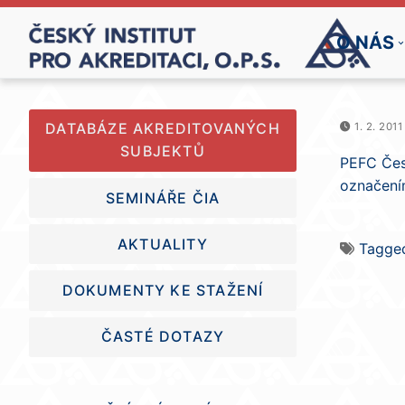
Přeskočit
na
O NÁS
obsah
DATABÁZE AKREDITOVANÝCH
1. 2. 2011
SUBJEKTŮ
PEFC Česk
označením
SEMINÁŘE ČIA
AKTUALITY
Tagg
DOKUMENTY KE STAŽENÍ
ČASTÉ DOTAZY